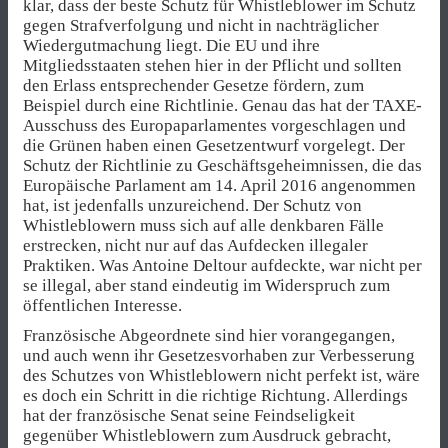
klar, dass der beste Schutz für Whistleblower im Schutz
gegen Strafverfolgung und nicht in nachträglicher
Wiedergutmachung liegt. Die EU und ihre
Mitgliedsstaaten stehen hier in der Pflicht und sollten
den Erlass entsprechender Gesetze fördern, zum
Beispiel durch eine Richtlinie. Genau das hat der TAXE-
Ausschuss des Europaparlamentes vorgeschlagen und
die Grünen haben einen Gesetzentwurf vorgelegt. Der
Schutz der Richtlinie zu Geschäftsgeheimnissen, die das
Europäische Parlament am 14. April 2016 angenommen
hat, ist jedenfalls unzureichend. Der Schutz von
Whistleblowern muss sich auf alle denkbaren Fälle
erstrecken, nicht nur auf das Aufdecken illegaler
Praktiken. Was Antoine Deltour aufdeckte, war nicht per
se illegal, aber stand eindeutig im Widerspruch zum
öffentlichen Interesse.
Französische Abgeordnete sind hier vorangegangen,
und auch wenn ihr Gesetzesvorhaben zur Verbesserung
des Schutzes von Whistleblowern nicht perfekt ist, wäre
es doch ein Schritt in die richtige Richtung. Allerdings
hat der französische Senat seine Feindseligkeit
gegenüber Whistleblowern zum Ausdruck gebracht,