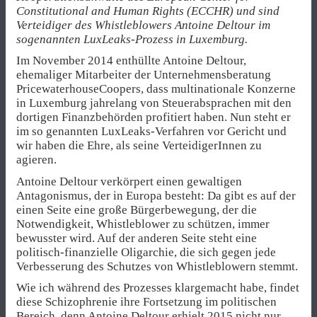
Constitutional and Human Rights (ECCHR) und sind
Verteidiger des Whistleblowers Antoine Deltour im
sogenannten LuxLeaks-Prozess in Luxemburg.
Im November 2014 enthüllte Antoine Deltour,
ehemaliger Mitarbeiter der Unternehmensberatung
PricewaterhouseCoopers, dass multinationale Konzerne
in Luxemburg jahrelang von Steuerabsprachen mit den
dortigen Finanzbehörden profitiert haben. Nun steht er
im so genannten LuxLeaks-Verfahren vor Gericht und
wir haben die Ehre, als seine VerteidigerInnen zu
agieren.
Antoine Deltour verkörpert einen gewaltigen
Antagonismus, der in Europa besteht: Da gibt es auf der
einen Seite eine große Bürgerbewegung, der die
Notwendigkeit, Whistleblower zu schützen, immer
bewusster wird. Auf der anderen Seite steht eine
politisch-finanzielle Oligarchie, die sich gegen jede
Verbesserung des Schutzes von Whistleblowern stemmt.
Wie ich während des Prozesses klargemacht habe, findet
diese Schizophrenie ihre Fortsetzung im politischen
Bereich, denn Antoine Deltour erhielt 2015 nicht nur