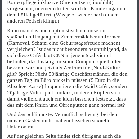
Körperpflege inklusive Ohrenputzen (iiiuuhhh!)
vorgesehen, in einem dritten wird der Kunde sogar mit
dem Löffel gefüttert. (Was jetzt wieder nach einem
anderen Fetisch klingt.)
Kann man das noch optimistisch mit unserem
spaßhaften Umgang mit Zimmermädchenuniformen
(Karneval, Schatzi eine Geburtstagsfreude machen)
vergleichen? Ist das nicht besonders beunruhigend, da
sich diese Cafés laut CNN in jenem Stadtviertel
befinden, das bislang für seine Computerspielhallen
bekannt war und jetzt als Zentrum für „Nerd-Kultur“
gilt? Sprich: Nicht 50jährige Geschäftsmänner, die den
ganzen Tag im Büro buckeln müssen (5 Euro in die
Klischee-Kasse) frequentieren die Maid Cafés, sondern
20jährige Videospiel-Junkies, in deren Köpfen sich
damit vielleicht auch ein klein bisschen festsetzt, dass
das mit dem Knien und Ohrenputzen ganz normal ist?
Und das Schlimmste: Vermutlich schwingt bei den
meisten Gästen nicht mal ein bisschen sexueller
Unterton mit.
Auf der gleichen Seite findet sich übrigens auch die