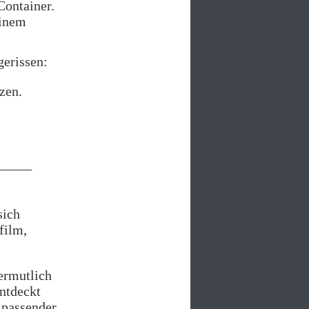
Container.
einem
gerissen:
zen.
-
———
sich
film,
ermutlich
entdeckt
 passender