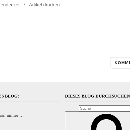
Neudecker
/
Artikel drucken
KOMME
ES BLOG:
DIESES BLOG DURCHSUCHE
n
chon immer …