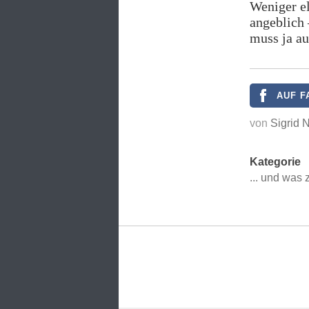
Weniger el
angeblich 
muss ja au
AUF F
von
Sigrid 
Kategorie
... und was