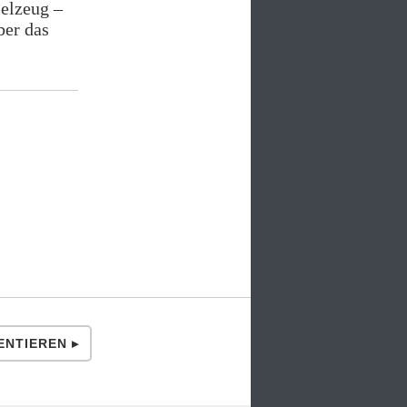
ielzeug –
ber das
NTIEREN ▸