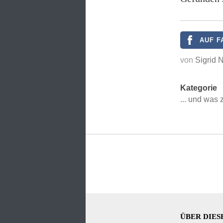
AUF F
von
Sigrid 
Kategorie
... und was
ÜBER DIES