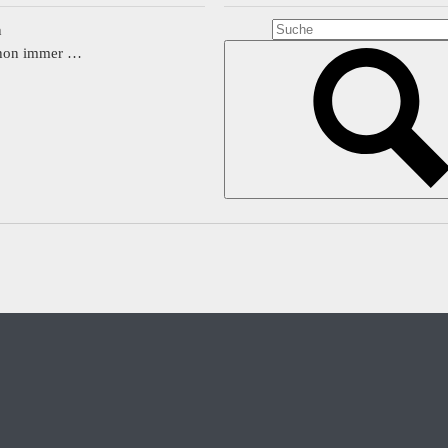
n
chon immer …