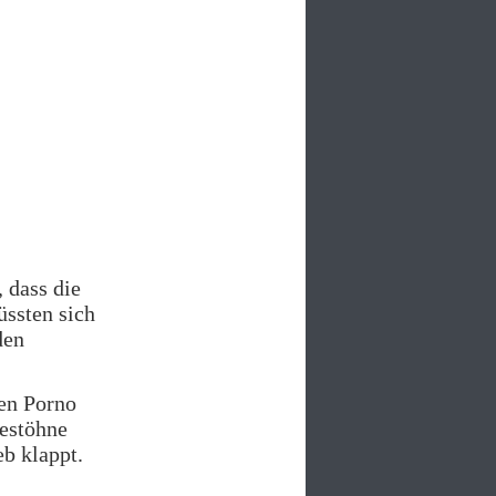
, dass die
üssten sich
den
nen Porno
Gestöhne
b klappt.