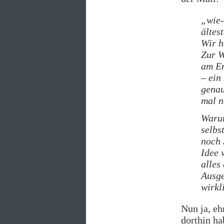
„wie-
ältes
Wir h
Zur W
am En
– ein
genau
mal n
Warum
selbs
noch 
Idee 
alles
Ausge
wirkl
Nun ja, eh
dorthin ha