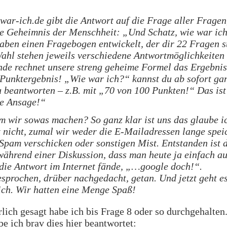
war-ich.de gibt die Antwort auf die Frage aller Fragen
te Geheimnis der Menschheit: „Und Schatz, wie war ic
aben einen Fragebogen entwickelt, der dir 22 Fragen st
ahl stehen jeweils verschiedene Antwortmöglichkeiten
de rechnet unsere streng geheime Formel das Ergebnis
 Punktergebnis! „Wie war ich?“ kannst du ab sofort ga
 beantworten – z.B. mit „70 von 100 Punkten!“ Das ist
e Ansage!“
 wir sowas machen? So ganz klar ist uns das glaube i
t nicht, zumal wir weder die E-Mailadressen lange spei
Spam verschicken oder sonstigen Mist. Entstanden ist 
während einer Diskussion, dass man heute ja einfach au
 die Antwort im Internet fände, „…google doch!“.
sprochen, drüber nachgedacht, getan. Und jetzt geht es
ich. Wir hatten eine Menge Spaß!
rlich gesagt habe ich bis Frage 8 oder so durchgehalten
be ich brav dies hier beantwortet: