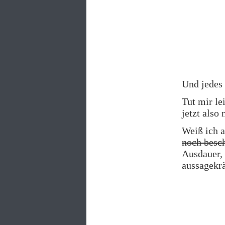
Und jedes
Tut mir le
jetzt also 
Weiß ich a
noch besc
Ausdauer, 
aussagekr