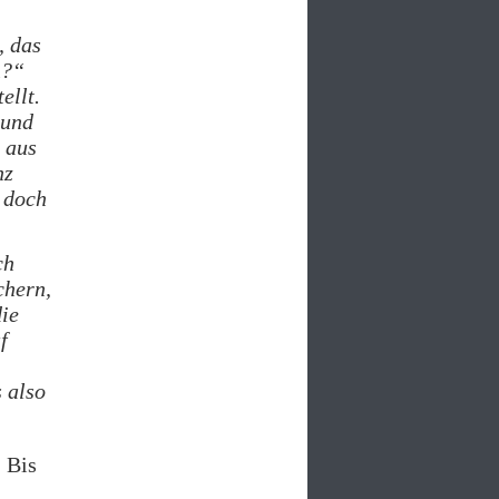
, das
h?“
ellt.
 und
 aus
nz
 doch
ch
chern,
die
f
 also
. Bis