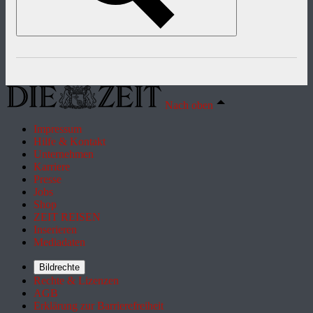
Nach oben
Impressum
Hilfe & Kontakt
Unternehmen
Karriere
Presse
Jobs
Shop
ZEIT REISEN
Inserieren
Mediadaten
Bildrechte
Rechte & Lizenzen
AGB
Erklärung zur Barrierefreiheit