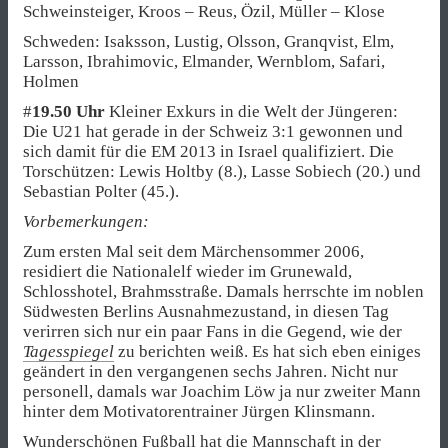
Schweinsteiger, Kroos – Reus, Özil, Müller – Klose
Schweden: Isaksson, Lustig, Olsson, Granqvist, Elm,
Larsson, Ibrahimovic, Elmander, Wernblom, Safari,
Holmen
#
19.50 Uhr
Kleiner Exkurs in die Welt der Jüngeren:
Die U21 hat gerade in der Schweiz 3:1 gewonnen und
sich damit für die EM 2013 in Israel qualifiziert. Die
Torschützen: Lewis Holtby (8.), Lasse Sobiech (20.) und
Sebastian Polter (45.).
Vorbemerkungen:
Zum ersten Mal seit dem Märchensommer 2006,
residiert die Nationalelf wieder im Grunewald,
Schlosshotel, Brahmsstraße. Damals herrschte im noblen
Südwesten Berlins Ausnahmezustand, in diesen Tag
verirren sich nur ein paar Fans in die Gegend, wie der
Tagesspiegel
zu berichten weiß. Es hat sich eben einiges
geändert in den vergangenen sechs Jahren. Nicht nur
personell, damals war Joachim Löw ja nur zweiter Mann
hinter dem Motivatorentrainer Jürgen Klinsmann.
Wunderschönen Fußball hat die Mannschaft in der