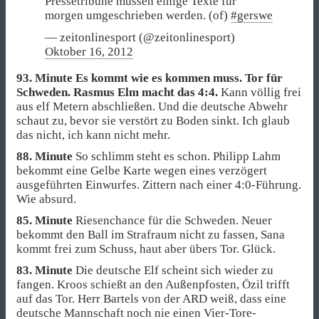
Pressetribüne müssen einige Texte für
morgen umgeschrieben werden. (of)
#gerswe
— zeitonlinesport (@zeitonlinesport)
Oktober 16, 2012
93. Minute
Es kommt wie es kommen muss. Tor für
Schweden. Rasmus Elm macht das 4:4.
Kann völlig frei
aus elf Metern abschließen. Und die deutsche Abwehr
schaut zu, bevor sie verstört zu Boden sinkt. Ich glaub
das nicht, ich kann nicht mehr.
88. Minute
So schlimm steht es schon. Philipp Lahm
bekommt eine Gelbe Karte wegen eines verzögert
ausgeführten Einwurfes. Zittern nach einer 4:0-Führung.
Wie absurd.
85. Minute
Riesenchance für die Schweden. Neuer
bekommt den Ball im Strafraum nicht zu fassen, Sana
kommt frei zum Schuss, haut aber übers Tor. Glück.
83. Minute
Die deutsche Elf scheint sich wieder zu
fangen. Kroos schießt an den Außenpfosten, Özil trifft
auf das Tor. Herr Bartels von der ARD weiß, dass eine
deutsche Mannschaft noch nie einen Vier-Tore-