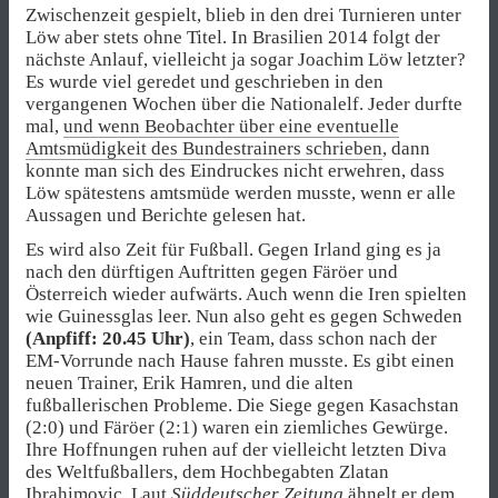
Zwischenzeit gespielt, blieb in den drei Turnieren unter
Löw aber stets ohne Titel. In Brasilien 2014 folgt der
nächste Anlauf, vielleicht ja sogar Joachim Löw letzter?
Es wurde viel geredet und geschrieben in den
vergangenen Wochen über die Nationalelf. Jeder durfte
mal,
und wenn Beobachter über eine eventuelle
Amtsmüdigkeit des Bundestrainers schrieben
, dann
konnte man sich des Eindruckes nicht erwehren, dass
Löw spätestens amtsmüde werden musste, wenn er alle
Aussagen und Berichte gelesen hat.
Es wird also Zeit für Fußball. Gegen Irland ging es ja
nach den dürftigen Auftritten gegen Färöer und
Österreich wieder aufwärts. Auch wenn die Iren spielten
wie Guinessglas leer. Nun also geht es gegen Schweden
(Anpfiff: 20.45 Uhr)
, ein Team, dass schon nach der
EM-Vorrunde nach Hause fahren musste. Es gibt einen
neuen Trainer, Erik Hamren, und die alten
fußballerischen Probleme. Die Siege gegen Kasachstan
(2:0) und Färöer (2:1) waren ein ziemliches Gewürge.
Ihre Hoffnungen ruhen auf der vielleicht letzten Diva
des Weltfußballers, dem Hochbegabten Zlatan
Ibrahimovic. Laut
Süddeutscher Zeitung
ähnelt er dem