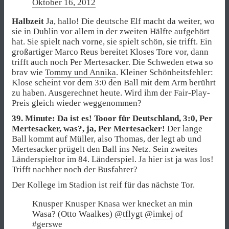
Oktober 16, 2012
Halbzeit
Ja, hallo! Die deutsche Elf macht da weiter, wo
sie in Dublin vor allem in der zweiten Hälfte aufgehört
hat. Sie spielt nach vorne, sie spielt schön, sie trifft. Ein
großartiger Marco Reus bereitet Kloses Tore vor, dann
trifft auch noch Per Mertesacker. Die Schweden etwa so
brav wie
Tommy und Annika
. Kleiner Schönheitsfehler:
Klose scheint vor dem 3:0 den Ball mit dem Arm berührt
zu haben. Ausgerechnet heute. Wird ihm der Fair-Play-
Preis gleich wieder weggenommen?
39. Minute: Da ist es! Tooor für Deutschland, 3:0, Per
Mertesacker, was?, ja, Per Mertesacker!
Der lange
Ball kommt auf Müller, also Thomas, der legt ab und
Mertesacker prügelt den Ball ins Netz. Sein zweites
Länderspieltor im 84. Länderspiel. Ja hier ist ja was los!
Trifft nachher noch der Busfahrer?
Der Kollege im Stadion ist reif für das nächste Tor.
Knusper Knusper Knasa wer knecket an min
Wasa? (Otto Waalkes) @
tflygt
@
imkej
of
#gerswe