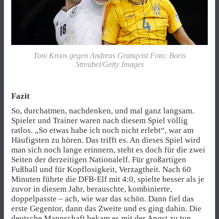
Toni Kroos gegen Andreas Granqvist Foto: Boris
Streubel/Getty Images
Fazit
So, durchatmen, nachdenken, und mal ganz langsam.
Spieler und Trainer waren nach diesem Spiel völlig
ratlos. „So etwas habe ich noch nicht erlebt“, war am
Häufigsten zu hören. Das trifft es. An dieses Spiel wird
man sich noch lange erinnern, steht es doch für die zwei
Seiten der derzeitigen Nationalelf. Für großartigen
Fußball und für Kopflosigkeit, Verzagtheit. Nach 60
Minuten führte die DFB-Elf mit 4:0, spielte besser als je
zuvor in diesem Jahr, berauschte, kombinierte,
doppelpasste – ach, wie war das schön. Dann fiel das
erste Gegentor, dann das Zweite und es ging dahin. Die
deutsche Mannschaft bekam es mit der Angst zu tun,