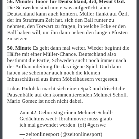
56. Minute: Tooor für Deutschland, 4:0, Mesut Özil.
Die Schweden sind nun etwas aufgerückt, aber
Deutschland kann auch kontern. Müller flankt auf Özil,
der im Strafraum Zeit hat, sich den Ball runter zu
nehmen, den Torwart zu fragen, in welche Ecke er den
Ball haben will, um ihn dann neben den langen Pfosten
zu setzen.
50. Minute
Es geht dann mal weiter. Wieder beginnt die
Hälfte mit einer Müller-Chance. Deutschland also
bestimmt die Partie, Schweden sucht noch immer nach
der Aufbauanleitung für das eigene Spiel. Und dann
haben sie scheinbar auch noch die kleinen
Inbusschlüssel aus ihren Möbelhäusern vergessen.
Lukas Podolski macht sich einen Spaß und drischt die
Pausenbälle auf den kommentierenden Mehmet Scholl.
Mario Gomez ist noch nicht dabei.
Zum 42. Geburtstag einen Mehmet-Scholl-
Gedächtnistweet: Ibrahimovic muss glaub
ich mal gewendet werden. (of)
#gerswe
— zeitonlinesport (@zeitonlinesport)