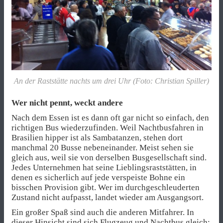
An der Raststätte nachts um drei Uhr (Foto: Christian Spiller)
Wer nicht pennt, weckt andere
Nach dem Essen ist es dann oft gar nicht so einfach, den
richtigen Bus wiederzufinden. Weil Nachtbusfahren in
Brasilien hipper ist als Sambatanzen, stehen dort
manchmal 20 Busse nebeneinander. Meist sehen sie
gleich aus, weil sie von derselben Busgesellschaft sind.
Jedes Unternehmen hat seine Lieblingsraststätten, in
denen es sicherlich auf jede verspeiste Bohne ein
bisschen Provision gibt. Wer im durchgeschleuderten
Zustand nicht aufpasst, landet wieder am Ausgangsort.
Ein großer Spaß sind auch die anderen Mitfahrer. In
dieser Hinsicht sind sich Flugzeug und Nachtbus gleich: