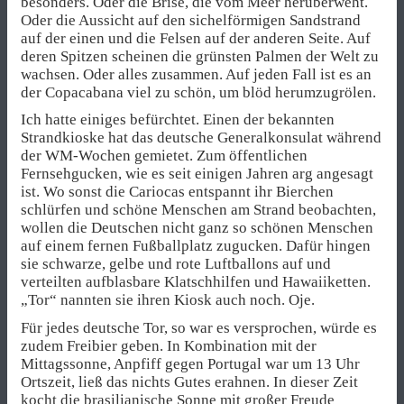
besonders. Oder die Brise, die vom Meer herüberweht.
Oder die Aussicht auf den sichelförmigen Sandstrand
auf der einen und die Felsen auf der anderen Seite. Auf
deren Spitzen scheinen die grünsten Palmen der Welt zu
wachsen. Oder alles zusammen. Auf jeden Fall ist es an
der Copacabana viel zu schön, um blöd herumzugrölen.
Ich hatte einiges befürchtet. Einen der bekannten
Strandkioske hat das deutsche Generalkonsulat während
der WM-Wochen gemietet. Zum öffentlichen
Fernsehgucken, wie es seit einigen Jahren arg angesagt
ist. Wo sonst die Cariocas entspannt ihr Bierchen
schlürfen und schöne Menschen am Strand beobachten,
wollen die Deutschen nicht ganz so schönen Menschen
auf einem fernen Fußballplatz zugucken. Dafür hingen
sie schwarze, gelbe und rote Luftballons auf und
verteilten aufblasbare Klatschhilfen und Hawaiiketten.
„Tor“ nannten sie ihren Kiosk auch noch. Oje.
Für jedes deutsche Tor, so war es versprochen, würde es
zudem Freibier geben. In Kombination mit der
Mittagssonne, Anpfiff gegen Portugal war um 13 Uhr
Ortszeit, ließ das nichts Gutes erahnen. In dieser Zeit
kocht die brasilianische Sonne mit großer Freude