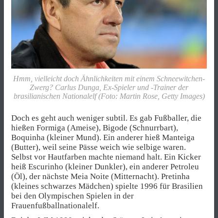
Hmm, vielleicht doch Ähnlichkeiten mit einem Schneewitchen-
Zwerg? Carlus Dunga, Ex-Spieler und -Trainer der
brasilianischen Nationalelf (Foto: Martin Rose, Getty Images)
Doch es geht auch weniger subtil. Es gab Fußballer, die
hießen Formiga (Ameise), Bigode (Schnurrbart),
Boquinha (kleiner Mund). Ein anderer hieß Manteiga
(Butter), weil seine Pässe weich wie selbige waren.
Selbst vor Hautfarben machte niemand halt. Ein Kicker
heiß Escurinho (kleiner Dunkler), ein anderer Petroleu
(Öl), der nächste Meia Noite (Mitternacht). Pretinha
(kleines schwarzes Mädchen) spielte 1996 für Brasilien
bei den Olympischen Spielen in der
Frauenfußballnationalelf.