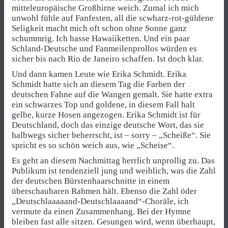
mitteleuropäische Großhirne weich. Zumal ich mich
unwohl fühle auf Fanfesten, all die scwharz-rot-güldene
Seligkeit macht mich oft schon ohne Sonne ganz
schummrig. Ich hasse Hawaiiketten. Und ein paar
Schland-Deutsche und Fanmeilenprollos würden es
sicher bis nach Rio de Janeiro schaffen. Ist doch klar.
Und dann kamen Leute wie Erika Schmidt. Erika
Schmidt hatte sich an diesem Tag die Farben der
deutschen Fahne auf die Wangen gemalt. Sie hatte extra
ein schwarzes Top und goldene, in diesem Fall halt
gelbe, kurze Hosen angezogen. Erika Schmidt ist für
Deutschland, doch das einzige deutsche Wort, das sie
halbwegs sicher beherrscht, ist – sorry – „Scheiße“. Sie
spricht es so schön weich aus, wie „Scheise“.
Es geht an diesem Nachmittag herrlich unprollig zu. Das
Publikum ist tendenziell jung und weiblich, was die Zahl
der deutschen Bürstenhaarschnitte in einem
überschaubaren Rahmen hält. Ebenso die Zahl öder
„Deutschlaaaaand-Deutschlaaaand“-Choräle, ich
vermute da einen Zusammenhang. Bei der Hymne
bleiben fast alle sitzen. Gesungen wird, wenn überhaupt,