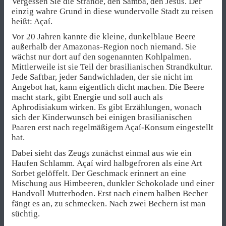
Vergessen Sie die Strände, den Samba, den Jesus. Der
einzig wahre Grund in diese wundervolle Stadt zu reisen
heißt: Açaí.
Vor 20 Jahren kannte die kleine, dunkelblaue Beere
außerhalb der Amazonas-Region noch niemand. Sie
wächst nur dort auf den sogenannten Kohlpalmen.
Mittlerweile ist sie Teil der brasilianischen Strandkultur.
Jede Saftbar, jeder Sandwichladen, der sie nicht im
Angebot hat, kann eigentlich dicht machen. Die Beere
macht stark, gibt Energie und soll auch als
Aphrodisiakum wirken. Es gibt Erzählungen, wonach
sich der Kinderwunsch bei einigen brasilianischen
Paaren erst nach regelmäßigem Açaí-Konsum eingestellt
hat.
Dabei sieht das Zeugs zunächst einmal aus wie ein
Haufen Schlamm. Açaí wird halbgefroren als eine Art
Sorbet gelöffelt. Der Geschmack erinnert an eine
Mischung aus Himbeeren, dunkler Schokolade und einer
Handvoll Mutterboden. Erst nach einem halben Becher
fängt es an, zu schmecken. Nach zwei Bechern ist man
süchtig.