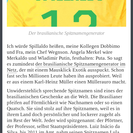
Der brasilianische Spitznamengenerator
Ich würde Spillaldo heißen, meine Kollegen Dobbimo
und Fra, mein Chef Wegnson. Angela Merkel wäre
Merkaldo und Wladimir Putin, festhalten: Puta. So sagt
es zumindest
der brasilianische Spitznamengenerator im
Netz
, der mit einem Mausklick Exotik ausspuckt. Schon
fast sechs Millionen Leute haben ihn ausprobiert. Weil
er aus einem Karl-Heinz Müller einen Müllerauro macht.
Unwiderstehlich sprechende Spitznamen sind eines der
brasilianischen Geschenke an die Welt. Die Brasilianer
pfeifen auf Förmlichkeit wie Nachnamen oder so einen
Quatsch. Sie sind stolz auf ihre Spitznamen, weil es in
ihrem Land doch persönlicher und lockerer zugeht als
im Rest der Welt. Jeder wird spitzgenannt: der Pförtner,
der Professor, selbst Staatspräsidenten. Luiz Inácio da
Silva, bis 2011 im Amt, nahm seinen Spitznamen Lula