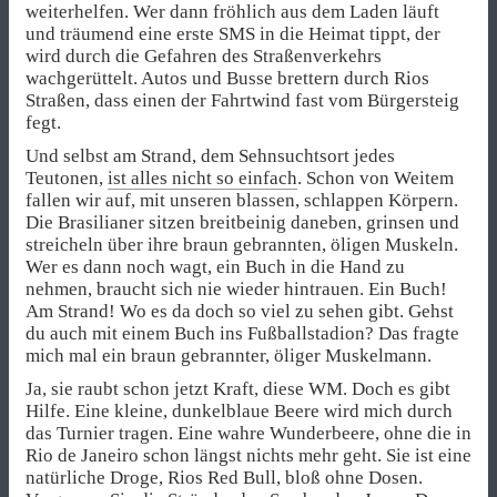
weiterhelfen. Wer dann fröhlich aus dem Laden läuft
und träumend eine erste SMS in die Heimat tippt, der
wird durch die Gefahren des Straßenverkehrs
wachgerüttelt. Autos und Busse brettern durch Rios
Straßen, dass einen der Fahrtwind fast vom Bürgersteig
fegt.
Und selbst am Strand, dem Sehnsuchtsort jedes
Teutonen,
ist alles nicht so einfach
. Schon von Weitem
fallen wir auf, mit unseren blassen, schlappen Körpern.
Die Brasilianer sitzen breitbeinig daneben, grinsen und
streicheln über ihre braun gebrannten, öligen Muskeln.
Wer es dann noch wagt, ein Buch in die Hand zu
nehmen, braucht sich nie wieder hintrauen. Ein Buch!
Am Strand! Wo es da doch so viel zu sehen gibt. Gehst
du auch mit einem Buch ins Fußballstadion? Das fragte
mich mal ein braun gebrannter, öliger Muskelmann.
Ja, sie raubt schon jetzt Kraft, diese WM. Doch es gibt
Hilfe. Eine kleine, dunkelblaue Beere wird mich durch
das Turnier tragen. Eine wahre Wunderbeere, ohne die in
Rio de Janeiro schon längst nichts mehr geht. Sie ist eine
natürliche Droge, Rios Red Bull, bloß ohne Dosen.