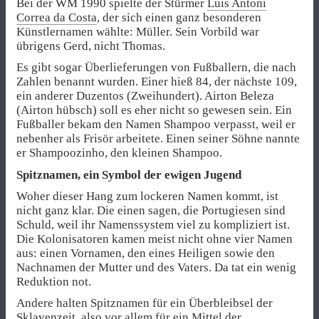
Bei der WM 1990 spielte der Stürmer
Luis Antoni
Correa da Costa
, der sich einen ganz besonderen
Künstlernamen wählte: Müller. Sein Vorbild war
übrigens Gerd, nicht Thomas.
Es gibt sogar Überlieferungen von Fußballern, die nach
Zahlen benannt wurden. Einer hieß 84, der nächste 109,
ein anderer Duzentos (Zweihundert). Airton Beleza
(Airton hübsch) soll es eher nicht so gewesen sein. Ein
Fußballer bekam den Namen Shampoo verpasst, weil er
nebenher als Frisör arbeitete. Einen seiner Söhne nannte
er Shampoozinho, den kleinen Shampoo.
Spitznamen, ein Symbol der ewigen Jugend
Woher dieser Hang zum lockeren Namen kommt, ist
nicht ganz klar. Die einen sagen, die Portugiesen sind
Schuld, weil ihr Namenssystem viel zu kompliziert ist.
Die Kolonisatoren kamen meist nicht ohne vier Namen
aus: einen Vornamen, den eines Heiligen sowie den
Nachnamen der Mutter und des Vaters. Da tat ein wenig
Reduktion not.
Andere halten Spitznamen für ein Überbleibsel der
Sklavenzeit, also vor allem für ein Mittel der