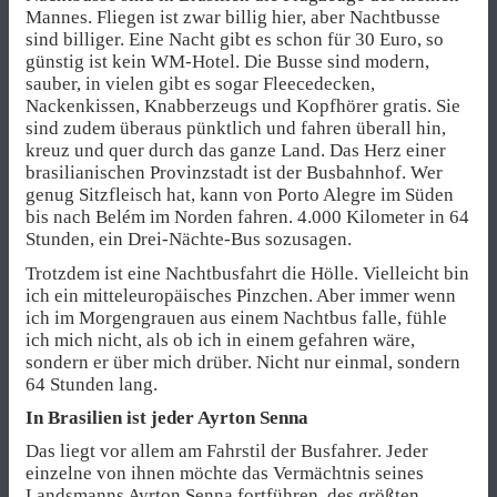
Mannes. Fliegen ist zwar billig hier, aber Nachtbusse
sind billiger. Eine Nacht gibt es schon für 30 Euro, so
günstig ist kein WM-Hotel. Die Busse sind modern,
sauber, in vielen gibt es sogar Fleecedecken,
Nackenkissen, Knabberzeugs und Kopfhörer gratis. Sie
sind zudem überaus pünktlich und fahren überall hin,
kreuz und quer durch das ganze Land. Das Herz einer
brasilianischen Provinzstadt ist der Busbahnhof. Wer
genug Sitzfleisch hat, kann von Porto Alegre im Süden
bis nach Belém im Norden fahren. 4.000 Kilometer in 64
Stunden, ein Drei-Nächte-Bus sozusagen.
Trotzdem ist eine Nachtbusfahrt die Hölle. Vielleicht bin
ich ein mitteleuropäisches Pinzchen. Aber immer wenn
ich im Morgengrauen aus einem Nachtbus falle, fühle
ich mich nicht, als ob ich in einem gefahren wäre,
sondern er über mich drüber. Nicht nur einmal, sondern
64 Stunden lang.
In Brasilien ist jeder Ayrton Senna
Das liegt vor allem am Fahrstil der Busfahrer. Jeder
einzelne von ihnen möchte das Vermächtnis seines
Landsmanns Ayrton Senna fortführen,
des größten