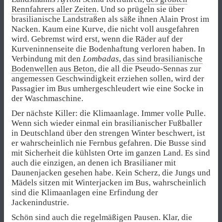
Rennfahrers aller Zeiten
. Und so prügeln sie über
brasilianische Landstraßen als säße ihnen Alain Prost im
Nacken. Kaum eine Kurve, die nicht voll ausgefahren
wird. Gebremst wird erst, wenn die Räder auf der
Kurveninnenseite die Bodenhaftung verloren haben. In
Verbindung mit den
Lombadas
,
das sind brasilianische
Bodenwellen aus Beton
, die all die Pseudo-Sennas zur
angemessen Geschwindigkeit erziehen sollen, wird der
Passagier im Bus umhergeschleudert wie eine Socke in
der Waschmaschine.
Der nächste Killer: die Klimaanlage. Immer volle Pulle.
Wenn sich wieder einmal ein brasilianischer Fußballer
in Deutschland über den strengen Winter beschwert, ist
er wahrscheinlich nie Fernbus gefahren. Die Busse sind
mit Sicherheit die kühlsten Orte im ganzen Land. Es sind
auch die einzigen, an denen ich Brasilianer mit
Daunenjacken gesehen habe. Kein Scherz, die Jungs und
Mädels sitzen mit Winterjacken im Bus, wahrscheinlich
sind die Klimaanlagen eine Erfindung der
Jackenindustrie.
Schön sind auch die regelmäßigen Pausen. Klar, die