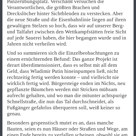
Panzerübungsplatz. Verschämt versuchen die
Verantwortlichen, die größten Brachen und
Dreckslöcher hinter Sichtblenden zu verstecken. Aber
die neue Straße und die Eisenbahnlinie liegen auf ihren
gewaltigen Stelzen so hoch, dass wir auf unserer Berg-
und Talfahrt zwischen den Wettkampfstätten freie Sicht
auf jede Sauerei haben, die hier begangen wurde und in
Jahren nicht verheilen wird.
Und so summieren sich die Einzelbeobachtungen zu
einem ernüchternden Befund: Das ganze Projekt ist
derart überdimensioniert, dass es selbst mit all dem
Geld, dass Wladimir Putin hineinpumpen ließ, nicht
rechtzeitig fertig werden konnte – und vielleicht nie
wirklich fertig wird. Bürgersteige enden im Nichts, neu
gepflanzte Bäumchen werden mit Stricken mühsam
aufrecht gehalten, und wo man die mitunter achtspurige
Schnellstraße, die nun das Tal durchschneidet, als
Fußgänger gefahrlos überqueren soll, weiß keiner so
genau.
Besonders gespenstisch mutet es an, dass manche
Bauten, seien es nun Häuser oder Straßen und Wege, am
einen Ende bereits zu verfallen scheinen, obwohl sie am