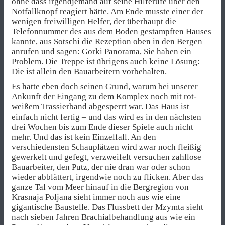
ohne dass irgendjemand auf seine Hilferufe über den
Notfallknopf reagiert hätte. Am Ende musste einer der
wenigen freiwilligen Helfer, der überhaupt die
Telefonnummer des aus dem Boden gestampften Hauses
kannte, aus Sotschi die Rezeption oben in den Bergen
anrufen und sagen: Gorki Panorama, Sie haben ein
Problem. Die Treppe ist übrigens auch keine Lösung:
Die ist allein den Bauarbeitern vorbehalten.
Es hatte eben doch seinen Grund, warum bei unserer
Ankunft der Eingang zu dem Komplex noch mit rot-
weißem Trassierband abgesperrt war. Das Haus ist
einfach nicht fertig – und das wird es in den nächsten
drei Wochen bis zum Ende dieser Spiele auch nicht
mehr. Und das ist kein Einzelfall. An den
verschiedensten Schauplätzen wird zwar noch fleißig
gewerkelt und gefegt, verzweifelt versuchen zahllose
Bauarbeiter, den Putz, der nie dran war oder schon
wieder abblättert, irgendwie noch zu flicken. Aber das
ganze Tal vom Meer hinauf in die Bergregion von
Krasnaja Poljana sieht immer noch aus wie eine
gigantische Baustelle. Das Flussbett der Mzymta sieht
nach sieben Jahren Brachialbehandlung aus wie ein