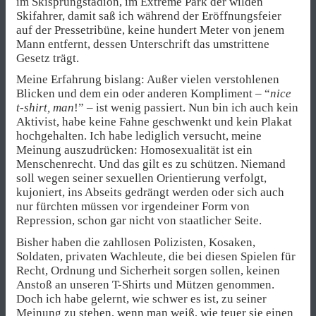
im Skisprungstadion, im Extreme Park der wilden
Skifahrer, damit saß ich während der Eröffnungsfeier
auf der Pressetribüne, keine hundert Meter von jenem
Mann entfernt, dessen Unterschrift das umstrittene
Gesetz trägt.
Meine Erfahrung bislang: Außer vielen verstohlenen
Blicken und dem ein oder anderen Kompliment – “
nice
t-shirt, man
!” – ist wenig passiert. Nun bin ich auch kein
Aktivist, habe keine Fahne geschwenkt und kein Plakat
hochgehalten. Ich habe lediglich versucht, meine
Meinung auszudrücken: Homosexualität ist ein
Menschenrecht. Und das gilt es zu schützen. Niemand
soll wegen seiner sexuellen Orientierung verfolgt,
kujoniert, ins Abseits gedrängt werden oder sich auch
nur fürchten müssen vor irgendeiner Form von
Repression, schon gar nicht von staatlicher Seite.
Bisher haben die zahllosen Polizisten, Kosaken,
Soldaten, privaten Wachleute, die bei diesen Spielen für
Recht, Ordnung und Sicherheit sorgen sollen, keinen
Anstoß an unseren T-Shirts und Mützen genommen.
Doch ich habe gelernt, wie schwer es ist, zu seiner
Meinung zu stehen, wenn man weiß, wie teuer sie einen