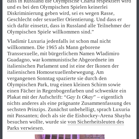
dass in Russland die Olympische Charta respektiert wird
und es bei den Olympischen Spielen keinerlei
Diskriminierung geben wird, sei es wegen Rasse,
Geschlecht oder sexueller Orientierung. Und dass er
sich dafür einsetzt, dass in Russland alle Teilnehmer der
Olympischen Spiele willkommen sind.”
Vladimir Luxuria jedenfalls ist schon mal nicht
willkommen. Die 1965 als Mann geborene
Transsexuelle, mit bürgerlichem Namen Wladimiro
Guadagno, war kommunistische Abgeordnete im
italienischen Parlament und ist eine der Ikonen der
italienischen Homosexuellenbewegung. Am
vergangenen Sonntag spazierte sie durch den
Olympischen Park, trug einen kleinen Schirm sowie
einen Fächer in Regenbogenfarben und schwenkte ein
Plakat mit der Aufschrift: “
Gay Is Okay
” – eigentlich
nichts anderes als eine prägnante Zusammenfassung des
sechsten Prinzips. Zunächst unbehelligt, sprach Luxuria
mit Passanten; doch als sie die Eishockey-Arena Shayba
besuchen wollte, wurde sie
von Sicherheitsleuten des
Parks verwiesen
.