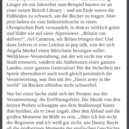
Länger als ein Jahrzehnt zum Beispiel bauten sie an
einer neuen British Library – und am Ende waren die
Fußböden zu schwach, um die Bücher zu tragen. Aber
jetzt haben sie eine Industriebrache in einen
Olympischen Park verwandelt, in dem es wirklich grünt
und blüht wie auf einer Alpenwiese. „Britain can
deliver!“, rief Cameron, wir Briten bringen das! Und
dann lieferte er eine Lektion in pep talk, von der sich
Angela Merkel einen Mitschnitt besorgen sollte:
Weltklasse-Veranstaltung, mit der wir nicht nur eine
Stadt erneuern, sondern die Ambitionen eines ganzen
Landes, einer ganzen Generation! Für die Sicherheit der
Spiele übernahm er auch noch gleich persönlich die
Verantwortung, was ihm mit der „finest army in the
world“ im Rücken offenbar nicht schwerfiel.
Nur bei einer Sache stahl sich der Premier aus der
Verantwortung: die Eröffnungsfeier. Die Musik von den
letzten Proben schwappte aus dem Stadiontopf hinter
ihm herüber, als er zwar zugab, über den Ablauf und die
großen Momente im Bilde zu sein. „Aber ich bin nicht
der Regisseur und ich weiß gar nicht, wie Danny Boyle
all die großartigen Momente der englischen Geschichte