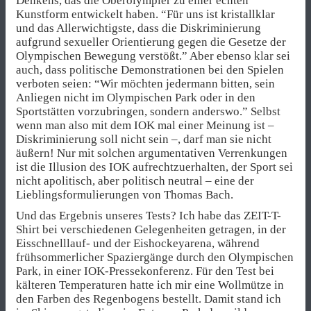
Denkens, das die Oberolympier zu einer echten
Kunstform entwickelt haben. “Für uns ist kristallklar
und das Allerwichtigste, dass die Diskriminierung
aufgrund sexueller Orientierung gegen die Gesetze der
Olympischen Bewegung verstößt.” Aber ebenso klar sei
auch, dass politische Demonstrationen bei den Spielen
verboten seien: “Wir möchten jedermann bitten, sein
Anliegen nicht im Olympischen Park oder in den
Sportstätten vorzubringen, sondern anderswo.” Selbst
wenn man also mit dem IOK mal einer Meinung ist –
Diskriminierung soll nicht sein –, darf man sie nicht
äußern! Nur mit solchen argumentativen Verrenkungen
ist die Illusion des IOK aufrechtzuerhalten, der Sport sei
nicht apolitisch, aber politisch neutral – eine der
Lieblingsformulierungen von Thomas Bach.
Und das Ergebnis unseres Tests? Ich habe das ZEIT-T-
Shirt bei verschiedenen Gelegenheiten getragen, in der
Eisschnelllauf- und der Eishockeyarena, während
frühsommerlicher Spaziergänge durch den Olympischen
Park, in einer IOK-Pressekonferenz. Für den Test bei
kälteren Temperaturen hatte ich mir eine Wollmütze in
den Farben des Regenbogens bestellt. Damit stand ich