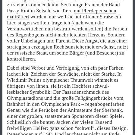
zu stehen kommen kann. Seit einige Frauen der Band
Pussy Riot in Sotschi wie Tiere
mit Pferdepeitschen
malträtiert
wurden, nur weil sie auf offener Straße ein
Lied singen wollten, trage ich (auch wenn die
Verantwortlichen nun bestraft werden sollen) die Farben
des Regenbogens nicht mehr leichten Herzens. Sondern
voller Unbehagen und Furcht. Diese Angst, die aus einer
strategisch erzeugten Rechtsunsicherheit erwächst, nutzt
der russische Staat, um seine Bürger (und Besucher) zu
kontrollieren.
Dabei sind Verbot und Verfolgung von ein paar Farben
lächerlich, Zeichen der Schwäche, nicht der Stärke. In
Wladimir Putins olympischer Traumwelt wimmelt es
übrigens von ihnen, sie ist ein Hochfest schwul-
lesbischer Symbolik: Der Fassadenschmuck des
Olympiastadions und die große Fußgängerbrücke vom
Bahnhof in den Olympischen Park – regenbogenfarben.
Genau wie die Perücken der Animateure der Sberbank,
einer der großen, staatstreuen Sponsoren dieser Spiele.
Schließlich die bunten Jacken der vielen Tausend
freiwilligen Helfer: ganz schön “schwul”, dieses Design,
Regenbogen auf LSD. Und leuchtet es nicht am Ende