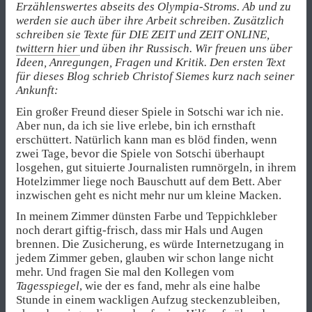
Erzählenswertes abseits des Olympia-Stroms. Ab und zu
werden sie auch über ihre Arbeit schreiben. Zusätzlich
schreiben sie Texte für DIE ZEIT und ZEIT ONLINE,
twittern hier
und üben ihr Russisch. Wir freuen uns über
Ideen, Anregungen, Fragen und Kritik. Den ersten Text
für dieses Blog schrieb Christof Siemes kurz nach seiner
Ankunft:
Ein großer Freund dieser Spiele in Sotschi war ich nie.
Aber nun, da ich sie live erlebe, bin ich ernsthaft
erschüttert. Natürlich kann man es blöd finden, wenn
zwei Tage, bevor die Spiele von Sotschi überhaupt
losgehen, gut situierte Journalisten rumnörgeln, in ihrem
Hotelzimmer liege noch Bauschutt auf dem Bett. Aber
inzwischen geht es nicht mehr nur um kleine Macken.
In meinem Zimmer dünsten Farbe und Teppichkleber
noch derart giftig-frisch, dass mir Hals und Augen
brennen. Die Zusicherung, es würde Internetzugang in
jedem Zimmer geben, glauben wir schon lange nicht
mehr. Und fragen Sie mal den Kollegen vom
Tagesspiegel
, wie der es fand, mehr als eine halbe
Stunde in einem wackligen Aufzug steckenzubleiben,