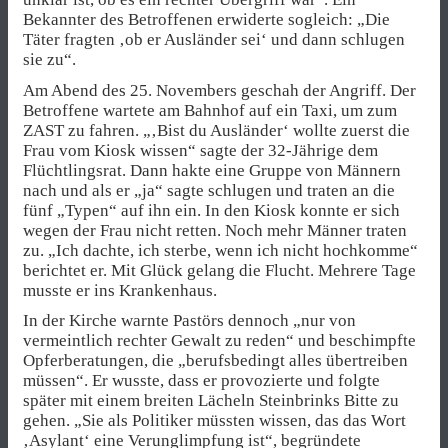
Bekannter des Betroffenen erwiderte sogleich: „Die
Täter fragten ‚ob er Ausländer sei‘ und dann schlugen
sie zu“.
Am Abend des 25. Novembers geschah der Angriff. Der
Betroffene wartete am Bahnhof auf ein Taxi, um zum
ZAST zu fahren. „‚Bist du Ausländer‘ wollte zuerst die
Frau vom Kiosk wissen“ sagte der 32-Jährige dem
Flüchtlingsrat. Dann hakte eine Gruppe von Männern
nach und als er „ja“ sagte schlugen und traten an die
fünf „Typen“ auf ihn ein. In den Kiosk konnte er sich
wegen der Frau nicht retten. Noch mehr Männer traten
zu. „Ich dachte, ich sterbe, wenn ich nicht hochkomme“
berichtet er. Mit Glück gelang die Flucht. Mehrere Tage
musste er ins Krankenhaus.
In der Kirche warnte Pastörs dennoch „nur von
vermeintlich rechter Gewalt zu reden“ und beschimpfte
Opferberatungen, die „berufsbedingt alles übertreiben
müssen“. Er wusste, dass er provozierte und folgte
später mit einem breiten Lächeln Steinbrinks Bitte zu
gehen. „Sie als Politiker müssten wissen, das das Wort
‚Asylant‘ eine Verunglimpfung ist“, begründete