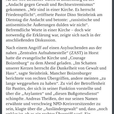
„Andacht gegen Gewalt und Rechtsextremismus“
gekommen. „Wir sind in einer Kirche. Es herrscht
Friedenspflicht“, eröffnete Pastor Dino Steinbrink am
Dienstag die Andacht und betonte: „rassistische und
antisemitische Äußerungen dulden wir nicht“.
Befremdliche Worte in einer Kirche – doch wie
notwendig die Erklärung war, zeigte sich nach in der
anschließenden Diskussion.
Nach einem Angriff auf einen Asylsuchenden aus der
nahen „Zentralen Aufnahmestelle“ (ZAST) in Horst
hatte die evangelische Kirche und „Courage
Boizenburg“ zu dem Abend geladen. „Im Schatten
unserer Kerzen herrscht die Dunkelheit von Gewalt und
Hass“, sagte Steinbrink. Mancher Boizenburger
berichtete von rechten Übergriffen, andere meinten „zu
lange weggesehen zu haben“. Zu viel der Betroffenheit
für Pastörs, der sich in seiner Funktion vorstellte und
über die „Asylanten“ und „diesen Bußgottesdienst“
schimpfte. Andreas Theißen, der nur seinen Namen
erwähnte und verschwieg NPD-Kreisvorsitzender zu
sein, klagte über die „Ausländergewalt“ und, dass „noch
unklar ist, ob es ein rechter Übergriff war“. Ein