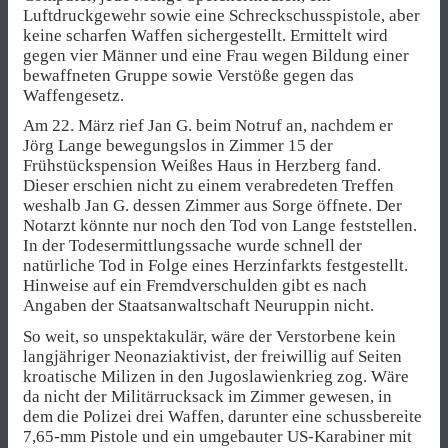
Luftdruckgewehr sowie eine Schreckschusspistole, aber
keine scharfen Waffen sichergestellt. Ermittelt wird
gegen vier Männer und eine Frau wegen Bildung einer
bewaffneten Gruppe sowie Verstöße gegen das
Waffengesetz.
Am 22. März rief Jan G. beim Notruf an, nachdem er
Jörg Lange bewegungslos in Zimmer 15 der
Frühstückspension Weißes Haus in Herzberg fand.
Dieser erschien nicht zu einem verabredeten Treffen
weshalb Jan G. dessen Zimmer aus Sorge öffnete. Der
Notarzt könnte nur noch den Tod von Lange feststellen.
In der Todesermittlungssache wurde schnell der
natürliche Tod in Folge eines Herzinfarkts festgestellt.
Hinweise auf ein Fremdverschulden gibt es nach
Angaben der Staatsanwaltschaft Neuruppin nicht.
So weit, so unspektakulär, wäre der Verstorbene kein
langjähriger Neonaziaktivist, der freiwillig auf Seiten
kroatische Milizen in den Jugoslawienkrieg zog. Wäre
da nicht der Militärrucksack im Zimmer gewesen, in
dem die Polizei drei Waffen, darunter eine schussbereite
7,65-mm Pistole und ein umgebauter US-Karabiner mit