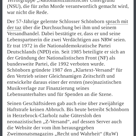
Terrorgruppe „Nationalsozialistischer Untergrund“
(NSU), die für zehn Morde verantwortlich gemacht wird,
war nicht die Rede.
Der 57-Jährige gelernte Schlosser Schönborn
sprach mit
der taz
über die Durchsuchung bei ihm und seinem
Versandhandel. Dabei bestätigte er, dass er und seine
Lebenspartnerin die zwei Verdächtigen aus NRW seien.
Er trat 1972 in die Nationaldemokratische Partei
Deutschlands (NPD) ein. Seit 1985 beteiligte er sich an
der Gründung der Nationalistischen Front (NF) als
bundesweite Partei, die 1992 verboten wurde.
Schönborn gründete 1987 den „Klartext-Versand“ für
den Vertrieb seiner Gleichnamigen Zeitschrift und
entwickelte daraus einer der ersten (neo)nazistischen
Musikverlage zur Finanzierung seines
Lebensunterhaltes und für Spenden an die Szene.
Seinen Geschäftsideen gab auch eine über zweijährige
Haftstrafe keinen Abbruch. Bis heute betreibt Schönborn
in Herzebrock-Clarholz nahe Gütersloh den
neonazistischen „Z-Versand“, auf dessen Server auch
die Website der vom ihm herausgegeben
Zweimonatsmagazins „Recht und Wahrheit“ (RuW)