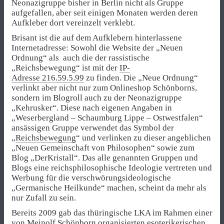
Neonazigruppe bisher in Berlin nicht als Gruppe
aufgefallen, aber seit einigen Monaten werden deren
Aufkleber dort vereinzelt verklebt.
Brisant ist die auf dem Aufklebern hinterlassene
Internetadresse: Sowohl die Website der „Neuen
Ordnung“ als auch die der rassistische
„Reichsbewegung“ ist mit der
IP-
Adresse 216.59.5.99
zu finden. Die „Neue Ordnung“
verlinkt aber nicht nur zum Onlineshop Schönborns,
sondern im Blogroll auch zu der Neonazigruppe
„Kehrusker“. Diese nach eigenen Angaben in
„Weserbergland – Schaumburg Lippe – Ostwestfalen“
ansässigen Gruppe verwendet das Symbol der
„
Reichsbewegung
“ und verlinken zu dieser angeblichen
„Neuen Gemeinschaft von Philosophen“ sowie zum
Blog „DerKristall“. Das alle genannten Gruppen und
Blogs eine reichsphilosophische Ideologie vertreten und
Werbung für die verschwörungsideologische
„Germanische Heilkunde“ machen, scheint da mehr als
nur Zufall zu sein.
Bereits 2009 gab das thüringische LKA im Rahmen einer
von Meinolf Schönborn organisierten esoterikerischen