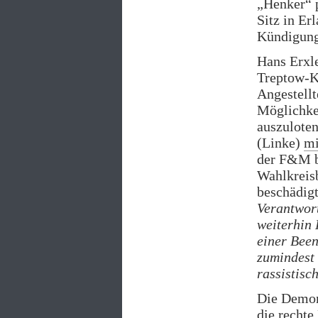
„Henker“ p
Sitz in Er
Kündigung 
Hans Erxl
Treptow-K
Angestellt
Möglichke
auszulote
(Linke)
mi
der F&M be
Wahlkreisb
beschädigt
Verantwort
weiterhin 
einer Been
zumindest 
rassistisc
Die Demons
die rechte