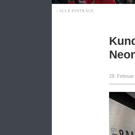
‹ ALLE EINTRÄGE
Kund
Neon
28. Februar