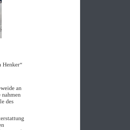
m Henker“
eweide an
e nahmen
le des
erstattung
en