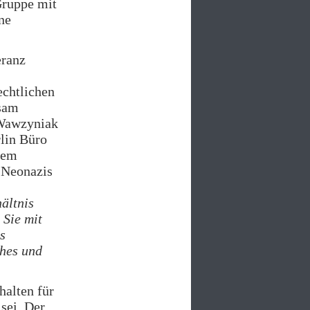
Gruppe mit
ne
eranz
echtlichen
sam
 Wawzyniak
lin Büro
rem
 Neonazis
ältnis
 Sie mit
s
ches und
halten für
sei. Der