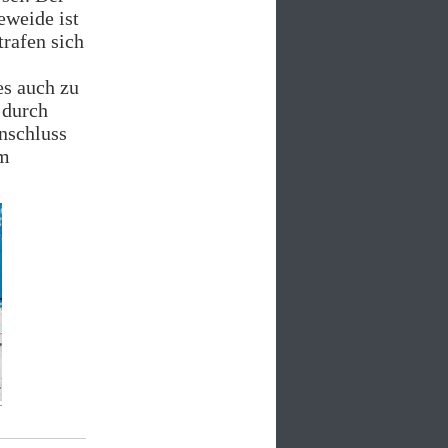
eweide ist
trafen sich
es auch zu
 durch
nschluss
om