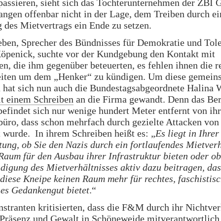
assieren, sieht sich das Tochterunternehmen der ZBI 
langen offenbar nicht in der Lage, dem Treiben durch ei
des Mietvertrags ein Ende zu setzen.
eben, Sprecher des Bündnisses für Demokratie und Tol
öpenick, suchte vor der Kundgebung den Kontakt mit
en, die ihm gegenüber beteuerten, es fehlen ihnen die r
iten um dem „Henker“ zu kündigen. Um diese gemein
n hat sich nun auch die Bundestagsabgeordnete Halina
t einem Schreiben
an die Firma gewandt. Denn das Ber
findet sich nur wenige hundert Meter entfernt von ih
üro, dass schon mehrfach durch gezielte Attacken von
 wurde. In ihrem Schreiben heißt es: „
Es liegt in Ihrer
ung, ob Sie den Nazis durch ein fortlaufendes Mietverh
Raum für den Ausbau ihrer Infrastruktur bieten oder ob
digung des Mietverhältnisses aktiv dazu beitragen, das
diese Kneipe keinen Raum mehr für rechtes, faschistis
hes Gedankengut bietet
.“
tranten kritisierten, dass die F&M durch ihr Nichtver
 Präsenz und Gewalt in Schöneweide mitverantwortlich 