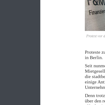
Protest vor 
Proteste 
in Berlin.
Seit nunm
Mietgesel
die stadt
einige Ant
Unternehme
Denn trotz
über den r