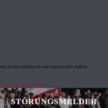
sten Sie unser digitales Abo mit Zugang zu allen Artikeln.
land spricht"
Aktuelle Themen
STÖRUNGSMELDER