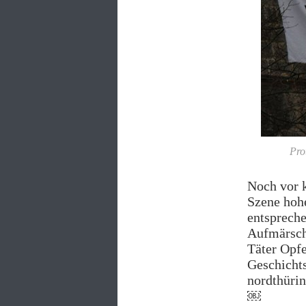
Pro
Noch vor k
Szene hohe
entspreche
Aufmärsch
Täter Opf
Geschichts
nordthürin
￼