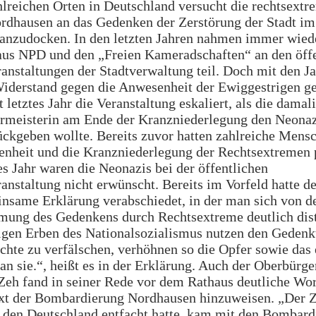
lreichen Orten in Deutschland versucht die rechtsext
rdhausen an das Gedenken der Zerstörung der Stadt im
 anzudocken. In den letzten Jahren nahmen immer wied
aus NPD und den „Freien Kameradschaften“ an den öffe
nstaltungen der Stadtverwaltung teil. Doch mit den Ja
Widerstand gegen die Anwesenheit der Ewiggestrigen g
t letztes Jahr die Veranstaltung eskaliert, als die damal
rmeisterin am Ende der Kranzniederlegung den Neonaz
ckgeben wollte. Bereits zuvor hatten zahlreiche Mens
nheit und die Kranzniederlegung der Rechtsextremen p
s Jahr waren die Neonazis bei der öffentlichen
nstaltung nicht erwünscht. Bereits im Vorfeld hatte de
nsame Erklärung verabschiedet, in der man sich von d
mung des Gedenkens durch Rechtsextreme deutlich dist
tigen Erben des Nationalsozialismus nutzen den Gedenk
chte zu verfälschen, verhöhnen so die Opfer sowie das 
n sie.“, heißt es in der Erklärung. Auch der Oberbürge
Zeh fand in seiner Rede vor dem Rathaus deutliche Wor
xt der Bombardierung Nordhausen hinzuweisen. „Der 
, den Deutschland entfacht hatte, kam mit den Bombar