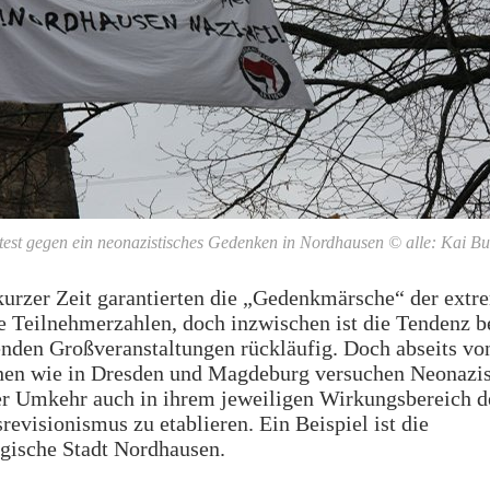
test gegen ein neonazistisches Gedenken in Nordhausen © alle: Kai Bu
urzer Zeit garantierten die „Gedenkmärsche“ der extr
 Teilnehmerzahlen, doch inzwischen ist die Tendenz b
nden Großveranstaltungen rückläufig. Doch abseits vo
en wie in Dresden und Magdeburg versuchen Neonazis 
er Umkehr auch in ihrem jeweiligen Wirkungsbereich d
revisionismus zu etablieren. Ein Beispiel ist die
gische Stadt Nordhausen.