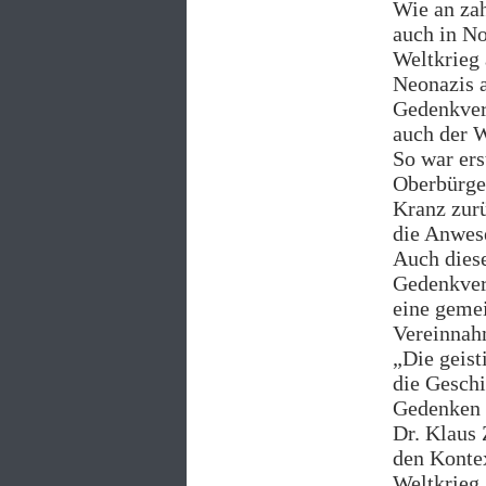
Wie an zah
auch in No
Weltkrieg
Neonazis 
Gedenkvera
auch der 
So war ers
Oberbürge
Kranz zurü
die Anwese
Auch diese
Gedenkvera
eine gemei
Vereinnah
„Die geis
die Geschi
Gedenken a
Dr. Klaus 
den Konte
Weltkrieg