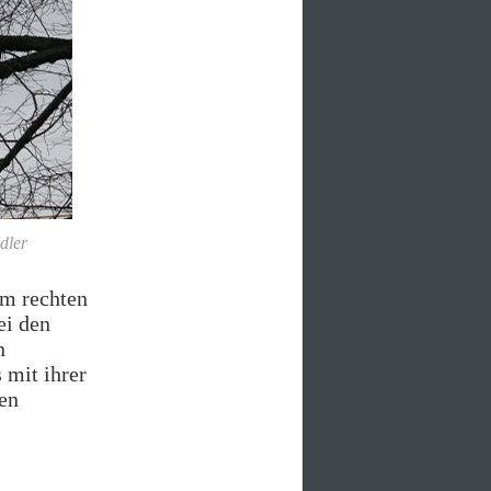
dler
em rechten
ei den
n
mit ihrer
en