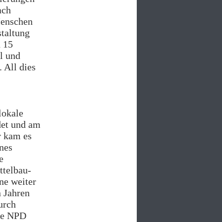
ach
Menschen
taltung
d 15
l und
 All dies
lokale
det und am
r kam es
nes
e
ttelbau-
ene weiter
n Jahren
urch
die NPD