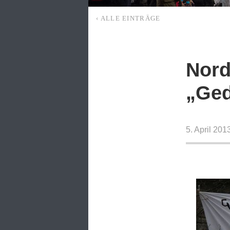
‹ ALLE EINTRÄGE
Nord
„Ged
5. April 20