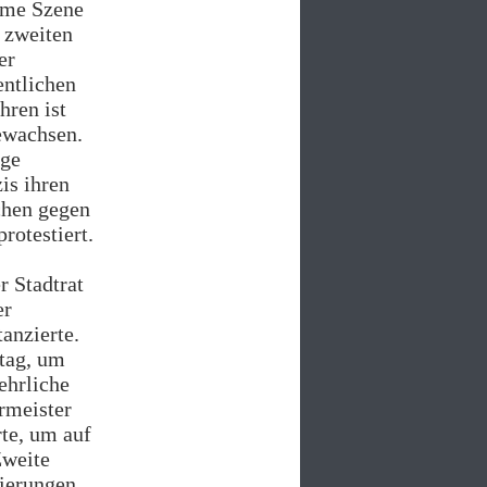
reme Szene
 zweiten
er
ntlichen
hren ist
ewachsen.
ige
is ihren
chen gegen
rotestiert.
r Stadtrat
er
anzierte.
tag, um
ehrliche
rmeister
te, um auf
Zweite
dierungen