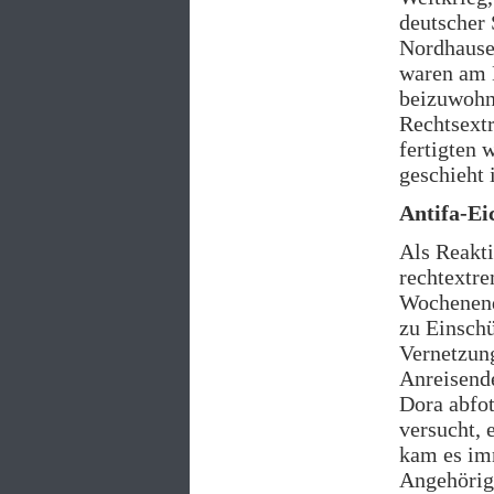
deutscher 
Nordhause
waren am 
beizuwohne
Rechtsext
fertigten 
geschieht i
Antifa-E
Als Reakti
rechtextr
Wochenend
zu Einsch
Vernetzung
Anreisend
Dora abfot
versucht, 
kam es imm
Angehörig