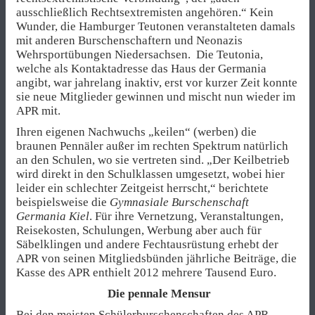
ausschließlich Rechtsextremisten angehören.“ Kein
Wunder, die Hamburger Teutonen veranstalteten damals
mit anderen Burschenschaftern und Neonazis
Wehrsportübungen Niedersachsen. Die Teutonia,
welche als Kontaktadresse das Haus der Germania
angibt, war jahrelang inaktiv, erst vor kurzer Zeit konnte
sie neue Mitglieder gewinnen und mischt nun wieder im
APR mit.
Ihren eigenen Nachwuchs „keilen“ (werben) die
braunen Pennäler außer im rechten Spektrum natürlich
an den Schulen, wo sie vertreten sind. „Der Keilbetrieb
wird direkt in den Schulklassen umgesetzt, wobei hier
leider ein schlechter Zeitgeist herrscht,“ berichtete
beispielsweise die
Gymnasiale Burschenschaft
Germania Kiel
. Für ihre Vernetzung, Veranstaltungen,
Reisekosten, Schulungen, Werbung aber auch für
Säbelklingen und andere Fechtausrüstung erhebt der
APR von seinen Mitgliedsbünden jährliche Beiträge, die
Kasse des APR enthielt 2012 mehrere Tausend Euro.
Die pennale Mensur
Bei den meisten Schülerburschenschaften des APR