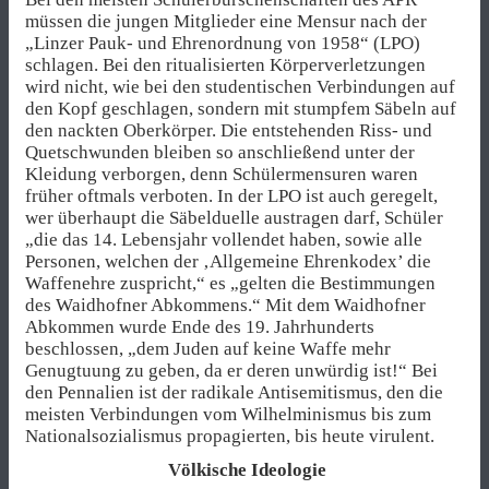
müssen die jungen Mitglieder eine Mensur nach der
„Linzer Pauk- und Ehrenordnung von 1958“ (LPO)
schlagen. Bei den ritualisierten Körperverletzungen
wird nicht, wie bei den studentischen Verbindungen auf
den Kopf geschlagen, sondern mit stumpfem Säbeln auf
den nackten Oberkörper. Die entstehenden Riss- und
Quetschwunden bleiben so anschließend unter der
Kleidung verborgen, denn Schülermensuren waren
früher oftmals verboten. In der LPO ist auch geregelt,
wer überhaupt die Säbelduelle austragen darf, Schüler
„die das 14. Lebensjahr vollendet haben, sowie alle
Personen, welchen der ‚Allgemeine Ehrenkodex’ die
Waffenehre zuspricht,“ es „gelten die Bestimmungen
des Waidhofner Abkommens.“ Mit dem Waidhofner
Abkommen wurde Ende des 19. Jahrhunderts
beschlossen, „dem Juden auf keine Waffe mehr
Genugtuung zu geben, da er deren unwürdig ist!“ Bei
den Pennalien ist der radikale Antisemitismus, den die
meisten Verbindungen vom Wilhelminismus bis zum
Nationalsozialismus propagierten, bis heute virulent.
Völkische Ideologie