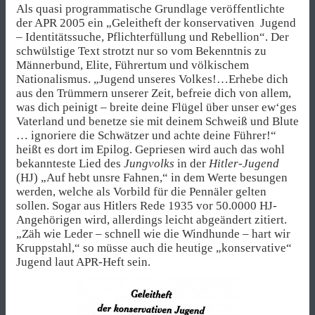
Als quasi programmatische Grundlage veröffentlichte
der APR 2005 ein „Geleitheft der konservativen Jugend
– Identitätssuche, Pflichterfüllung und Rebellion“. Der
schwülstige Text strotzt nur so vom Bekenntnis zu
Männerbund, Elite, Führertum und völkischem
Nationalismus. „Jugend unseres Volkes!…Erhebe dich
aus den Trümmern unserer Zeit, befreie dich von allem,
was dich peinigt – breite deine Flügel über unser ew‘ges
Vaterland und benetze sie mit deinem Schweiß und Blute
… ignoriere die Schwätzer und achte deine Führer!“
heißt es dort im Epilog. Gepriesen wird auch das wohl
bekannteste Lied des
Jungvolks
in der
Hitler-Jugend
(HJ) „Auf hebt unsre Fahnen,“ in dem Werte besungen
werden, welche als Vorbild für die Pennäler gelten
sollen. Sogar aus Hitlers Rede 1935 vor 50.0000 HJ-
Angehörigen wird, allerdings leicht abgeändert zitiert.
„Zäh wie Leder – schnell wie die Windhunde – hart wir
Kruppstahl,“ so müsse auch die heutige „konservative“
Jugend laut APR-Heft sein.