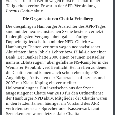
Staatssekretär in Berlin wegen burschenschaftlicher
Tätigkeiten verlor. Er war in der APR-Verbindung
Iuvenis Gothia
aktiv.
Die Organisatoren Chattia Friedberg
Die diesjährigen Hamburger Ausrichter des APR-Tages
sind mit der neofaschistischen Szene bestens vernetzt.
In der jüngsten Vergangenheit gab es häufige
Doppelmitgliedschaften mit der NPD. Gleich zwei
Hamburger Chatten verloren wegen neonazistischer
Aktivitäten ihren Job als Lehrer bzw. Filial-Leiter einer
Bank. Der Banker hatte 2008 einen braunen Bestseller
namens „Blutzeugen“ über gefallene NS-Kämpfer in der
Weimarer Republik veröffentlicht. Bei Treffen zu denen
die Chattia einlud kamen auch schon ehemalige SS-
Angehörige, Aktivisten der Kameradschaftsszene, und
2007 mit Klaus Kaping ein verurteilter
Holocaustleugner. Ein inzwischen aus der Szene
ausgestiegener Chatte war 2010 für den Ordnerdienst
der Hamburger NPD aktiv. Mitglieder der Chattia waren
in den letzten Jahren häufiger im Vorstand des APR
vertreten, sei es als Sprecher oder Kassenwart. Laut
Szenekennern waren letztes Jahr Chattia-