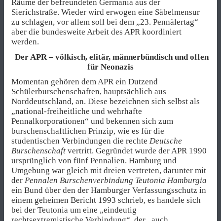
Räume der befreundeten Germania aus der
Sierichstraße. Wieder wird erwogen eine Säbelmensur
zu schlagen, vor allem soll bei dem „23. Pennälertag“
aber die bundesweite Arbeit des APR koordiniert
werden.
Der APR – völkisch, elitär, männerbündisch und offen
für Neonazis
Momentan gehören dem APR ein Dutzend
Schülerburschenschaften, hauptsächlich aus
Norddeutschland, an. Diese bezeichnen sich selbst als
„national-freiheitliche und wehrhafte
Pennalkorporationen“ und bekennen sich zum
burschenschaftlichen Prinzip, wie es für die
studentischen Verbindungen die rechte
Deutsche
Burschenschaft
vertritt. Gegründet wurde der APR 1990
ursprünglich von fünf Pennalien. Hamburg und
Umgebung war gleich mit dreien vertreten, darunter mit
der
Pennalen Burschenverbindung Teutonia Hamburgia
ein Bund über den der Hamburger Verfassungsschutz in
einem geheimen Bericht 1993 schrieb, es handele sich
bei der Teutonia um eine „eindeutig
rechtsextremistische Verbindung“, der „auch