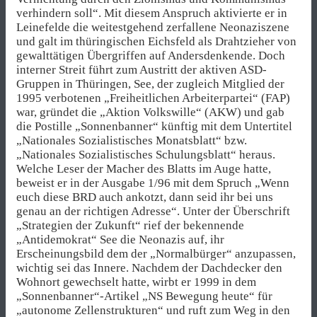
verhindern soll“. Mit diesem Anspruch aktivierte er in
Leinefelde die weitestgehend zerfallene Neonaziszene
und galt im thüringischen Eichsfeld als Drahtzieher von
gewalttätigen Übergriffen auf Andersdenkende. Doch
interner Streit führt zum Austritt der aktiven ASD-
Gruppen in Thüringen, See, der zugleich Mitglied der
1995 verbotenen „Freiheitlichen Arbeiterpartei“ (FAP)
war, gründet die „Aktion Volkswille“ (AKW) und gab
die Postille „Sonnenbanner“ künftig mit dem Untertitel
„Nationales Sozialistisches Monatsblatt“ bzw.
„Nationales Sozialistisches Schulungsblatt“ heraus.
Welche Leser der Macher des Blatts im Auge hatte,
beweist er in der Ausgabe 1/96 mit dem Spruch „Wenn
euch diese BRD auch ankotzt, dann seid ihr bei uns
genau an der richtigen Adresse“. Unter der Überschrift
„Strategien der Zukunft“ rief der bekennende
„Antidemokrat“ See die Neonazis auf, ihr
Erscheinungsbild dem der „Normalbürger“ anzupassen,
wichtig sei das Innere. Nachdem der Dachdecker den
Wohnort gewechselt hatte, wirbt er 1999 in dem
„Sonnenbanner“-Artikel „NS Bewegung heute“ für
„autonome Zellenstrukturen“ und ruft zum Weg in den