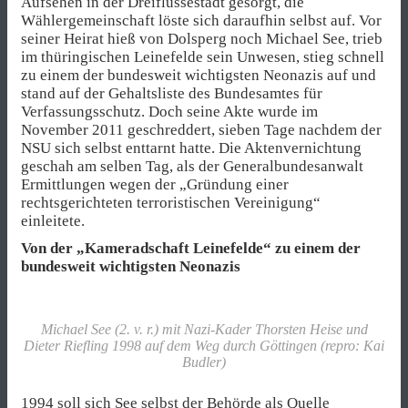
Aufsehen in der Dreiflüssestadt gesorgt, die
Wählergemeinschaft löste sich daraufhin selbst auf. Vor
seiner Heirat hieß von Dolsperg noch Michael See, trieb
im thüringischen Leinefelde sein Unwesen, stieg schnell
zu einem der bundesweit wichtigsten Neonazis auf und
stand auf der Gehaltsliste des Bundesamtes für
Verfassungsschutz. Doch seine Akte wurde im
November 2011 geschreddert, sieben Tage nachdem der
NSU sich selbst enttarnt hatte. Die Aktenvernichtung
geschah am selben Tag, als der Generalbundesanwalt
Ermittlungen wegen der „Gründung einer
rechtsgerichteten terroristischen Vereinigung“
einleitete.
Von der „Kameradschaft Leinefelde“ zu einem der
bundesweit wichtigsten Neonazis
Michael See (2. v. r.) mit Nazi-Kader Thorsten Heise und
Dieter Riefling 1998 auf dem Weg durch Göttingen (repro: Kai
Budler)
1994 soll sich See selbst der Behörde als Quelle