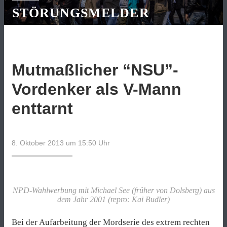
STÖRUNGSMELDER
Mutmaßlicher “NSU”-
Vordenker als V-Mann
enttarnt
8. Oktober 2013 um 15:50
Uhr
NPD-Wahlwerbung mit Michael See (früher von Dolsberg) aus
dem Jahr 2001 (repro: Kai Budler)
Bei der Aufarbeitung der Mordserie des extrem rechten