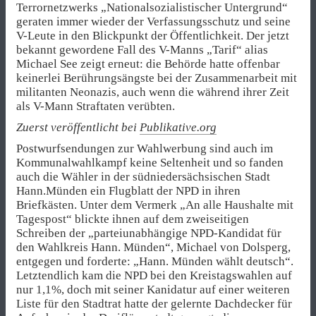
Terrornetzwerks „Nationalsozialistischer Untergrund“
geraten immer wieder der Verfassungsschutz und seine
V-Leute in den Blickpunkt der Öffentlichkeit. Der jetzt
bekannt gewordene Fall des V-Manns „Tarif“ alias
Michael See zeigt erneut: die Behörde hatte offenbar
keinerlei Berührungsängste bei der Zusammenarbeit mit
militanten Neonazis, auch wenn die während ihrer Zeit
als V-Mann Straftaten verübten.
Zuerst veröffentlicht bei
Publikative.org
Postwurfsendungen zur Wahlwerbung sind auch im
Kommunalwahlkampf keine Seltenheit und so fanden
auch die Wähler in der südniedersächsischen Stadt
Hann.Münden ein Flugblatt der NPD in ihren
Briefkästen. Unter dem Vermerk „An alle Haushalte mit
Tagespost“ blickte ihnen auf dem zweiseitigen
Schreiben der „parteiunabhängige NPD-Kandidat für
den Wahlkreis Hann. Münden“, Michael von Dolsperg,
entgegen und forderte: „Hann. Münden wählt deutsch“.
Letztendlich kam die NPD bei den Kreistagswahlen auf
nur 1,1%, doch mit seiner Kanidatur auf einer weiteren
Liste für den Stadtrat hatte der gelernte Dachdecker für