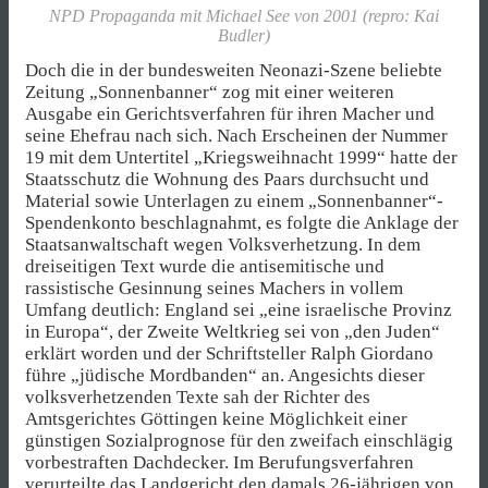
NPD Propaganda mit Michael See von 2001 (repro: Kai
Budler)
Doch die in der bundesweiten Neonazi-Szene beliebte
Zeitung „Sonnenbanner“ zog mit einer weiteren
Ausgabe ein Gerichtsverfahren für ihren Macher und
seine Ehefrau nach sich. Nach Erscheinen der Nummer
19 mit dem Untertitel „Kriegsweihnacht 1999“ hatte der
Staatsschutz die Wohnung des Paars durchsucht und
Material sowie Unterlagen zu einem „Sonnenbanner“-
Spendenkonto beschlagnahmt, es folgte die Anklage der
Staatsanwaltschaft wegen Volksverhetzung. In dem
dreiseitigen Text wurde die antisemitische und
rassistische Gesinnung seines Machers in vollem
Umfang deutlich: England sei „eine israelische Provinz
in Europa“, der Zweite Weltkrieg sei von „den Juden“
erklärt worden und der Schriftsteller Ralph Giordano
führe „jüdische Mordbanden“ an. Angesichts dieser
volksverhetzenden Texte sah der Richter des
Amtsgerichtes Göttingen keine Möglichkeit einer
günstigen Sozialprognose für den zweifach einschlägig
vorbestraften Dachdecker. Im Berufungsverfahren
verurteilte das Landgericht den damals 26-jährigen von