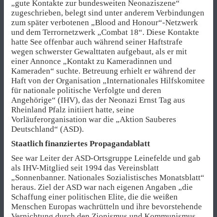
„gute Kontakte zur bundesweiten Neonaziszene“
zugeschrieben, belegt sind unter anderem Verbindungen
zum später verbotenen „Blood and Honour“-Netzwerk
und dem Terrornetzwerk „Combat 18“. Diese Kontakte
hatte See offenbar auch während seiner Haftstrafe
wegen schwerster Gewalttaten aufgebaut, als er mit
einer Annonce „Kontakt zu Kameradinnen und
Kameraden“ suchte. Betreuung erhielt er während der
Haft von der Organisation „Internationales Hilfskomitee
für nationale politische Verfolgte und deren
Angehörige“ (IHV), das der Neonazi Ernst Tag aus
Rheinland Pfalz initiiert hatte, seine
Vorläuferorganisation war die „Aktion Sauberes
Deutschland“ (ASD).
Staatlich finanziertes Propagandablatt
See war Leiter der ASD-Ortsgruppe Leinefelde und gab
als IHV-Mitglied seit 1994 das Vereinsblatt
„Sonnenbanner. Nationales Sozialistisches Monatsblatt“
heraus. Ziel der ASD war nach eigenen Angaben „die
Schaffung einer politischen Elite, die die weißen
Menschen Europas wachrütteln und ihre bevorstehende
Vernichtung durch den Zionismus und Kommunismus