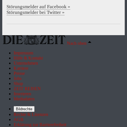
Störungsmelder auf Facebook »
Störungsmelder bei Twitter »
Nach oben
Impressum
Hilfe & Kontakt
Unternehmen
Karriere
Presse
Jobs
Shop
ZEIT REISEN
Inserieren
Mediadaten
Bildrechte
Rechte & Lizenzen
AGB
Erklärung zur Barrierefreiheit