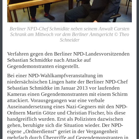
Berliner NPD-Chef Schmidkte neben seinem Anwalt Carsten
Schrank am Mittwoch vor dem Berliner Amtsgericht © Theo
Schneider
Verfahren gegen den Berliner NPD-Landesvorsitzenden
Sebastian Schmidtke nach Attacke auf
Gegendemonstranten eingestellt.
Bei einer NPD-Wahlkampfveranstaltung im
niedersächsischen Lingen hatte der Berliner NPD-Chef
Sebastian Schmidtke im Januar 2013 vor laufenden
Kameras einen Gegendemonstranten mit einem Schirm
attackiert. Vorausgegangen war eine verbale
Auseinandersetzung eines Nazi-Gegners mit den NPD-
Ordnern Martin Götze und Christian Fischer, bis diese
handgreiflich wurden. Erst als Polizisten dazwischen
gehen, beruhigte sich die Situation wieder. Der NPD-
eigene „Ordnerdienst“ geriet in der Vergangenheit
mehrfach durch Übergriffe auf Gegendemonstranten in