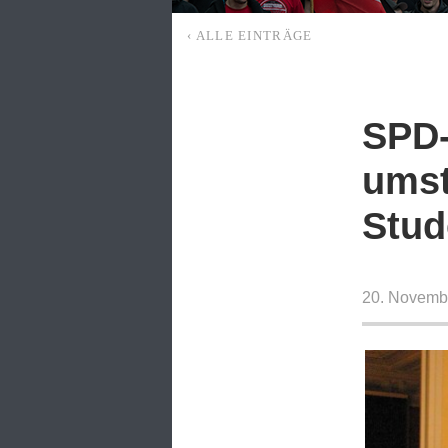
‹ ALLE EINTRÄGE
SPD-
umst
Stud
20. Novemb