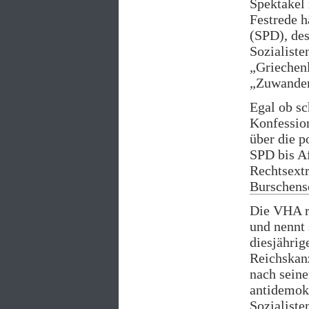
Spektakel 
Festrede h
(SPD), des
Sozialiste
„Griechenl
„Zuwander
Egal ob sc
Konfession
über die p
SPD bis Af
Rechtsext
Burschens
Die VHA rü
und nennt
diesjährig
Reichskanz
nach seine
antidemokr
Sozialist