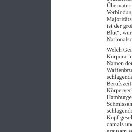
Übervater 
Verbindung
Majoritäts
ist der gr
Blut“, wur
Nationalso
Welch Gei
Korporati
Namen der
Waffenbru
schlagend
Berufszeit
Körperverl
Hamburger
Schmissen 
schlagende
Kopf gesch
damals und
grausam s