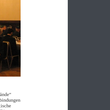
bände“
rbindungen
tische