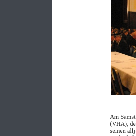
Am Samsta
(VHA), de
seinen all