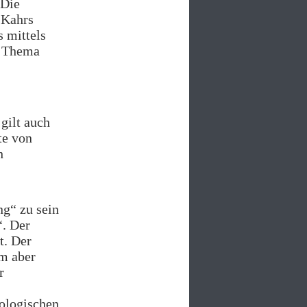
 Die
 Kahrs
 mittels
s Thema
 gilt auch
te von
h
ng“ zu sein
“. Der
t. Der
em aber
r
ologischen