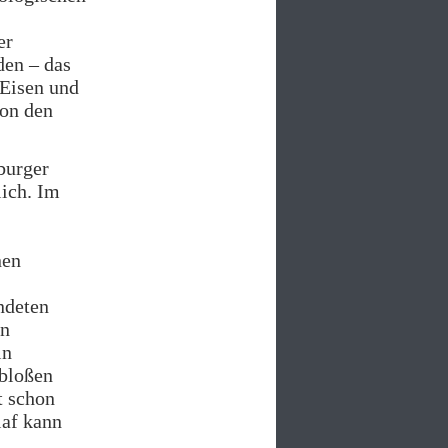
er
den – das
 Eisen und
von den
burger
ich. Im
nen
ndeten
en
in
 bloßen
t schon
laf kann