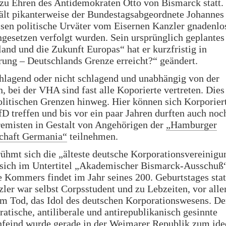
zu Ehren des Antidemokraten Otto von Bismarck statt.
ält pikanterweise der Bundestagsabgeordnete Johannes
sen politische Urväter vom Eisernen Kanzler gnadenlos
ngesetzen verfolgt wurden. Sein ursprünglich geplante
and und die Zukunft Europas“ hat er kurzfristig in
ung – Deutschlands Grenze erreicht?“ geändert.
hlagend oder nicht schlagend und unabhängig von der
, bei der VHA sind fast alle Koporierte vertreten. Dies
olitischen Grenzen hinweg. Hier können sich Korporier
D treffen und bis vor ein paar Jahren durften auch noc
remisten in Gestalt von Angehörigen der
„Hamburger
chaft Germania“
teilnehmen.
hmt sich die „älteste deutsche Korporationsvereinigu
 sich im Untertitel „Akademischer Bismarck-Ausschuß
e Kommers findet im Jahr seines 200. Geburtstages stat
ler war selbst Corpsstudent und zu Lebzeiten, vor all
m Tod, das Idol des deutschen Korporationswesens. De
atische, antiliberale und antirepublikanisch gesinnte
enfeind wurde gerade in der Weimarer Republik zum ide