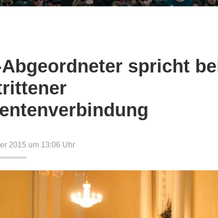
Abgeordneter spricht be
rittener
entenverbindung
er 2015 um 13:06
Uhr