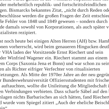
der mehrheitlich republik- und fortschrittsfeindlichen
en. Bismarcks bekanntes Zitat, „nicht durch Reden od
beschlüsse werden die großen Fragen der Zeit entschie
oße Fehler von 1848 und 1849 gewesen – sondern durch
de damals sowohl von Korporationen, als auch später 
zialisten rezipiert.
st noch heute bei einigen Alten Herren (AH) bzw. Ham
onen vorherrscht, wird beim genaueren Hingucken deutl
 VHA laden der Vorsitzende Ernst Riechert und sein
der Winfried Wagener ein. Riechert stammt aus einem
em Corps (Saxonia Jena et Bonn) und war schon zu sei
en als Richter eifriger Verfechter von ritualisierten
etzungen. Als Mitte der 1970er Jahre an der neu gegrü
 Bundeswehruniversität Offiziersstudenten mit frisch
auftauchten, wollte die Unileitung die Mitgliedschaft 
n Verbindungen verbieten. Dass scharfe Säbel auf den
lagen nichts Barbarisches an sich hätten, fand Riecher
 wurde vom Spiegel zitiert „Auch der eheliche Beisch
ein“.