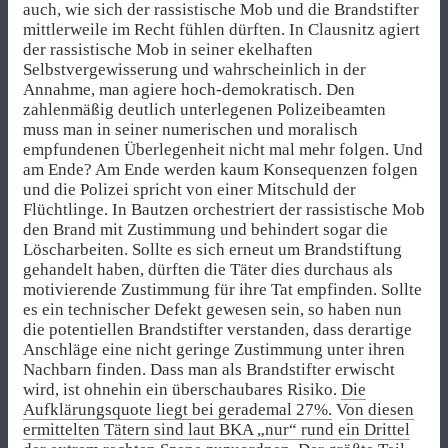
auch, wie sich der rassistische Mob und die Brandstifter
mittlerweile im Recht fühlen dürften. In Clausnitz agiert
der rassistische Mob in seiner ekelhaften
Selbstvergewisserung und wahrscheinlich in der
Annahme, man agiere hoch-demokratisch. Den
zahlenmäßig deutlich unterlegenen Polizeibeamten
muss man in seiner numerischen und moralisch
empfundenen Überlegenheit nicht mal mehr folgen. Und
am Ende? Am Ende werden kaum Konsequenzen folgen
und die Polizei spricht von einer Mitschuld der
Flüchtlinge. In Bautzen orchestriert der rassistische Mob
den Brand mit Zustimmung und behindert sogar die
Löscharbeiten. Sollte es sich erneut um Brandstiftung
gehandelt haben, dürften die Täter dies durchaus als
motivierende Zustimmung für ihre Tat empfinden. Sollte
es ein technischer Defekt gewesen sein, so haben nun
die potentiellen Brandstifter verstanden, dass derartige
Anschläge eine nicht geringe Zustimmung unter ihren
Nachbarn finden. Dass man als Brandstifter erwischt
wird, ist ohnehin ein überschaubares Risiko.
Die
Aufklärungsquote liegt bei gerademal 27%.
V
on diesen
ermittelten Tätern sind laut BKA „nur“ rund ein Drittel