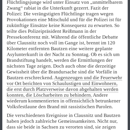
Flüchtlingsjunge wird unter Einsatz von „unmittelbarem
Zwang“ rabiat in die Unterkunft gezerrt. Fazit der
Polizei: Die verängstigten Flüchtlinge tragen wegen
Provokationen eine Mitschuld und für die Polizei ist für
zukünftige Einsätze keine Konsequenz zu erwarten. So
teilte dies Polizeipräsident Reißmann in der
Pressekonferenz mit. Während die öffentliche Debatte
über Clausnitz noch voll im Gange ist, brennt im 120
Kilometer entfernten Bautzen eine weitere geplante
Asylunterkunft in der Nacht zu Sonntag. Ob es sich um
Brandstiftung handelt, werden die Ermittlungen der
nächsten Tage zeigen. Doch auch ohne die derzeitige
Gewissheit über die Brandursache sind die Vorfälle in
Bautzen erschreckend.
Augenzeugen und die Feuerwehr
vor Ort berichten von Schaulustigen und Einwohnern,
die erst durch Platzverweise davon abgehalten werden
konnten, die Löscharbeiten zu behindern.
Andere
wiederum kommentierten in offensichtlich betrunkener
Volksfestlaune den Brand mit rassistischen Parolen.
Die verschiedenen Ereignisse in Clausnitz und Bautzen
haben jedoch zahlreiche Gemeinsamkeiten. Nicht nur,
dass sie beide in Sachsen zu verorten sind, sie zeigen