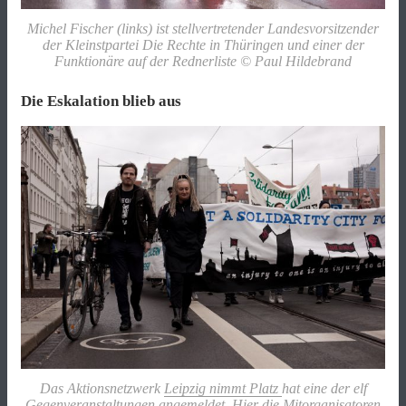
Michel Fischer (links) ist stellvertretender Landesvorsitzender
der Kleinstpartei Die Rechte in Thüringen und einer der
Funktionäre auf der Rednerliste © Paul Hildebrand
Die Eskalation blieb aus
Das Aktionsnetzwerk
Leipzig nimmt Platz
hat eine der elf
Gegenveranstaltungen angemeldet. Hier die Mitorganisatoren