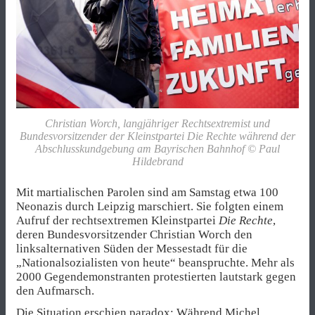
Christian Worch, langjähriger Rechtsextremist und
Bundesvorsitzender der Kleinstpartei Die Rechte während der
Abschlusskundgebung am Bayrischen Bahnhof © Paul
Hildebrand
Mit martialischen Parolen sind am Samstag etwa 100
Neonazis durch Leipzig marschiert. Sie folgten einem
Aufruf der rechtsextremen Kleinstpartei
Die Rechte
,
deren Bundesvorsitzender Christian Worch den
linksalternativen Süden der Messestadt für die
„Nationalsozialisten von heute“ beanspruchte. Mehr als
2000 Gegendemonstranten protestierten lautstark gegen
den Aufmarsch.
Die Situation erschien paradox: Während Michel