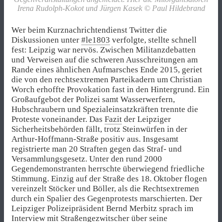
Irena Rudolph-Kokot und Jürgen Kasek © Paul Hildebrand
Wer beim Kurznachrichtendienst Twitter die
Diskussionen unter
#le1803
verfolgte, stellte schnell
fest: Leipzig war nervös. Zwischen Militanzdebatten
und Verweisen auf die schweren Ausschreitungen am
Rande eines ähnlichen Aufmarsches Ende 2015, geriet
die von den rechtsextremen Parteikadern um Christian
Worch erhoffte Provokation fast in den Hintergrund. Ein
Großaufgebot der Polizei samt Wasserwerfern,
Hubschraubern und Spezialeinsatzkräften trennte die
Proteste voneinander. Das
Fazit
der Leipziger
Sicherheitsbehörden fällt, trotz Steinwürfen in der
Arthur-Hoffmann-Straße positiv aus. Insgesamt
registrierte man 20 Straften gegen das Straf- und
Versammlungsgesetz. Unter den rund 2000
Gegendemonstranten herrschte überwiegend friedliche
Stimmung. Einzig auf der Straße des 18. Oktober flogen
vereinzelt Stöcker und Böller, als die Rechtsextremen
durch ein Spalier des Gegenprotests marschierten. Der
Leipziger Polizeipräsident Bernd Merbitz sprach im
Interview mit
Straßengezwitscher
über seine