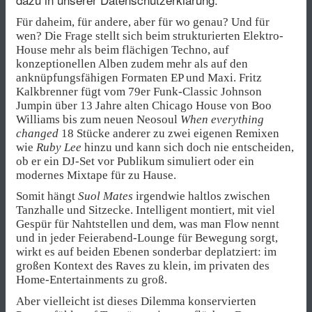
Für daheim, für andere, aber für wo genau? Und für
wen? Die Frage stellt sich beim strukturierten Elektro-
House mehr als beim flächigen Techno, auf
konzeptionellen Alben zudem mehr als auf den
anknüpfungsfähigen Formaten EP und Maxi. Fritz
Kalkbrenner fügt vom 79er Funk-Classic Johnson
Jumpin über 13 Jahre alten Chicago House von Boo
Williams bis zum neuen Neosoul
When everything
changed
18 Stücke anderer zu zwei eigenen Remixen
wie
Ruby Lee
hinzu und kann sich doch nie entscheiden,
ob er ein DJ-Set vor Publikum simuliert oder ein
modernes Mixtape für zu Hause.
Somit hängt
Suol Mates
irgendwie haltlos zwischen
Tanzhalle und Sitzecke. Intelligent montiert, mit viel
Gespür für Nahtstellen und dem, was man Flow nennt
und in jeder Feierabend-Lounge für Bewegung sorgt,
wirkt es auf beiden Ebenen sonderbar deplatziert: im
großen Kontext des Raves zu klein, im privaten des
Home-Entertainments zu groß.
Aber vielleicht ist dieses Dilemma konservierten