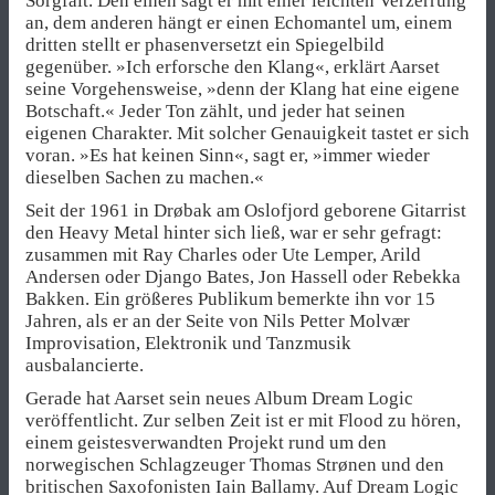
Sorgfalt. Den einen sägt er mit einer leichten Verzerrung
an, dem anderen hängt er einen Echomantel um, einem
dritten stellt er phasenversetzt ein Spiegelbild
gegenüber. »Ich erforsche den Klang«, erklärt Aarset
seine Vorgehensweise, »denn der Klang hat eine eigene
Botschaft.« Jeder Ton zählt, und jeder hat seinen
eigenen Charakter. Mit solcher Genauigkeit tastet er sich
voran. »Es hat keinen Sinn«, sagt er, »immer wieder
dieselben Sachen zu machen.«
Seit der 1961 in Drøbak am Oslofjord geborene Gitarrist
den Heavy Metal hinter sich ließ, war er sehr gefragt:
zusammen mit Ray Charles oder Ute Lemper, Arild
Andersen oder Django Bates, Jon Hassell oder Rebekka
Bakken. Ein größeres Publikum bemerkte ihn vor 15
Jahren, als er an der Seite von Nils Petter Molvær
Improvisation, Elektronik und Tanzmusik
ausbalancierte.
Gerade hat Aarset sein neues Album Dream Logic
veröffentlicht. Zur selben Zeit ist er mit Flood zu hören,
einem geistesverwandten Projekt rund um den
norwegischen Schlagzeuger Thomas Strønen und den
britischen Saxofonisten Iain Ballamy. Auf Dream Logic