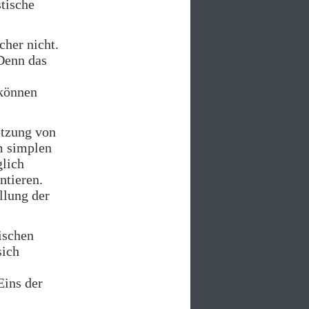
stische
cher nicht.
 Denn das
 können
etzung von
m simplen
glich
ntieren.
llung der
ischen
sich
Eins der