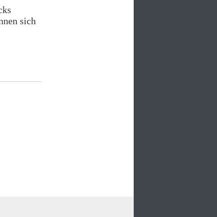
cks
nen sich