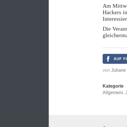
Am Mittwo
Hackers i
Interessie
Die Verans
gleichermaß
AUF F
von
Juliane
Kategorie
Allgemein
,