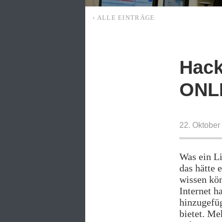
‹ ALLE EINTRÄGE
Hack
ONL
22. Oktober
Was ein Li
das hätte 
wissen kön
Internet 
hinzugefüg
bietet. Me