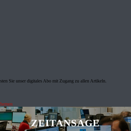
sten Sie unser digitales Abo mit Zugang zu allen Artikeln.
Themen
ZEITANSAGE