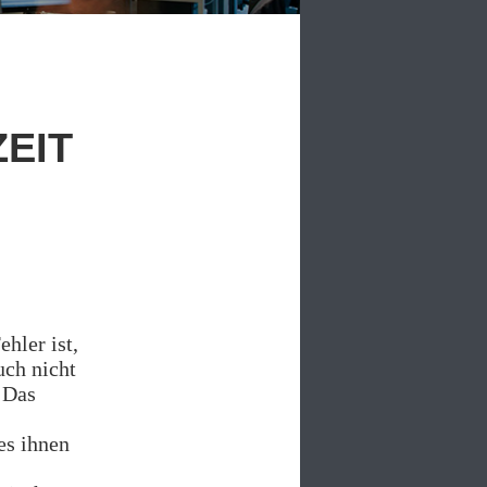
ZEIT
hler ist,
uch nicht
. Das
es ihnen