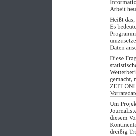
Informatio
Arbeit heu
Heißt das,
Es bedeute
Programmi
umzusetze
Daten ansc
Diese Frag
statistisc
Wetterberi
gemacht, m
ZEIT ONLIN
Vorratsda
Um Projekt
Journalist
diesem Vor
Kontinent
dreißig Tre