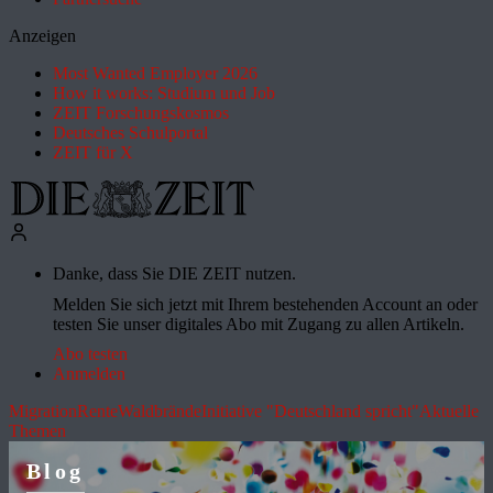
Anzeigen
Most Wanted Employer 2026
How it works: Studium und Job
ZEIT Forschungskosmos
Deutsches Schulportal
ZEIT für X
Danke, dass Sie DIE ZEIT nutzen.
Melden Sie sich jetzt mit Ihrem bestehenden Account an oder
testen Sie unser digitales Abo mit Zugang zu allen Artikeln.
Abo testen
Anmelden
Migration
Rente
Waldbrände
Initiative "Deutschland spricht"
Aktuelle
Themen
Blog