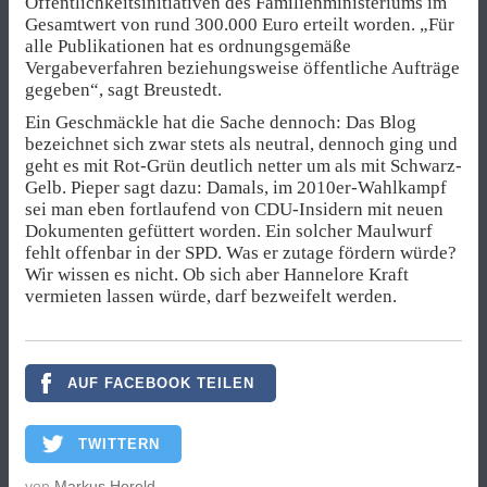
Öffentlichkeitsinitiativen des Familienministeriums im
Gesamtwert von rund 300.000 Euro erteilt worden. „Für
alle Publikationen hat es ordnungsgemäße
Vergabeverfahren beziehungsweise öffentliche Aufträge
gegeben“, sagt Breustedt.
Ein Geschmäckle hat die Sache dennoch: Das Blog
bezeichnet sich zwar stets als neutral, dennoch ging und
geht es mit Rot-Grün deutlich netter um als mit Schwarz-
Gelb. Pieper sagt dazu: Damals, im 2010er-Wahlkampf
sei man eben fortlaufend von CDU-Insidern mit neuen
Dokumenten gefüttert worden. Ein solcher Maulwurf
fehlt offenbar in der SPD. Was er zutage fördern würde?
Wir wissen es nicht. Ob sich aber Hannelore Kraft
vermieten lassen würde, darf bezweifelt werden.
AUF FACEBOOK TEILEN
TWITTERN
von
Markus Horeld