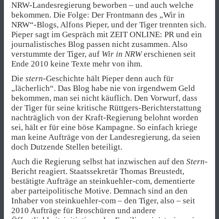
NRW-Landesregierung beworben – und auch welche
bekommen. Die Folge: Der Frontmann des „Wir in
NRW“-Blogs, Alfons Pieper, und der Tiger trennten sich.
Pieper sagt im Gespräch mit ZEIT ONLINE: PR und ein
journalistisches Blog passen nicht zusammen. Also
verstummte der Tiger, auf
Wir in NRW
erschienen seit
Ende 2010 keine Texte mehr von ihm.
Die
stern
-Geschichte hält Pieper denn auch für
„lächerlich“. Das Blog habe nie von irgendwem Geld
bekommen, man sei nicht käuflich. Den Vorwurf, dass
der Tiger für seine kritische Rüttgers-Berichterstattung
nachträglich von der Kraft-Regierung belohnt worden
sei, hält er für eine böse Kampagne. So einfach kriege
man keine Aufträge von der Landesregierung, da seien
doch Dutzende Stellen beteiligt.
Auch die Regierung selbst hat inzwischen auf den
Stern
-
Bericht reagiert. Staatssekretär Thomas Breustedt,
bestätigte Aufträge an steinkuehler-com, dementierte
aber parteipolitische Motive. Demnach sind an den
Inhaber von steinkuehler-com – den Tiger, also – seit
2010 Aufträge für Broschüren und andere