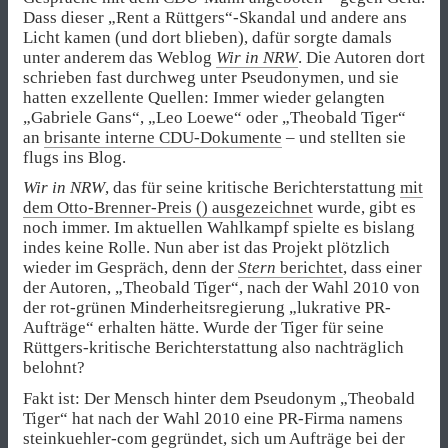
Dass dieser „Rent a Rüttgers“-Skandal und andere ans
Licht kamen (und dort blieben), dafür sorgte damals
unter anderem das Weblog
Wir in NRW
. Die Autoren dort
schrieben fast durchweg unter Pseudonymen, und sie
hatten exzellente Quellen: Immer wieder gelangten
„Gabriele Gans“, „Leo Loewe“ oder „Theobald Tiger“
an
brisante interne CDU-Dokumente
– und stellten sie
flugs ins Blog.
Wir in NRW
, das für seine kritische Berichterstattung
mit
dem Otto-Brenner-Preis () ausgezeichnet
wurde, gibt es
noch immer. Im aktuellen Wahlkampf spielte es bislang
indes keine Rolle. Nun aber ist das Projekt plötzlich
wieder im Gespräch, denn der
Stern
berichtet
, dass einer
der Autoren, „Theobald Tiger“, nach der Wahl 2010 von
der rot-grünen Minderheitsregierung „lukrative PR-
Aufträge“ erhalten hätte. Wurde der Tiger für seine
Rüttgers-kritische Berichterstattung also nachträglich
belohnt?
Fakt ist: Der Mensch hinter dem Pseudonym „Theobald
Tiger“ hat nach der Wahl 2010 eine PR-Firma namens
steinkuehler-com gegründet, sich um Aufträge bei der