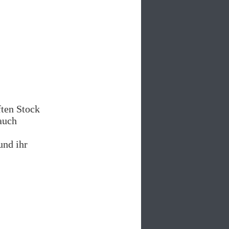
ften Stock
auch
und ihr