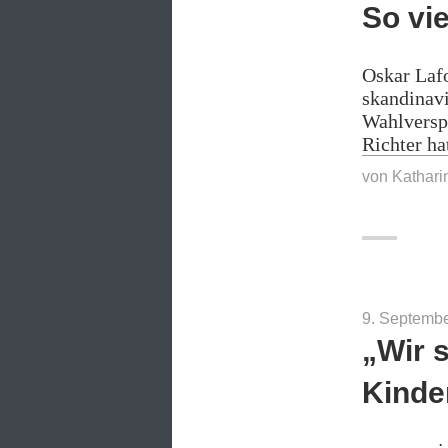
So vi
Oskar Lafo
skandinavi
Wahlverspr
Richter ha
von
Kathari
9. Septemb
„Wir 
Kinde