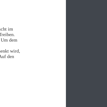
scht im
Treiben.
t. Um dem
henkt wird,
Auf den
.