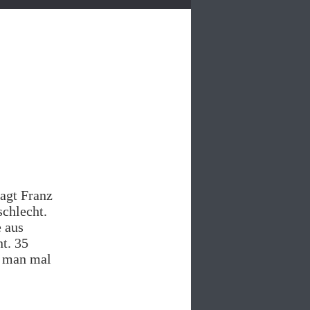
sagt Franz
schlecht.
e aus
t. 35
e man mal