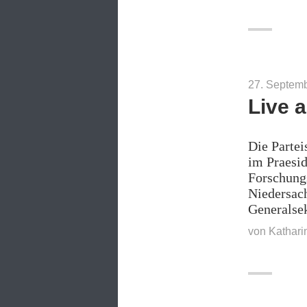
27. Septem
Live 
Die Partei
im Praesi
Forschung
Niedersac
Generalse
von
Kathari