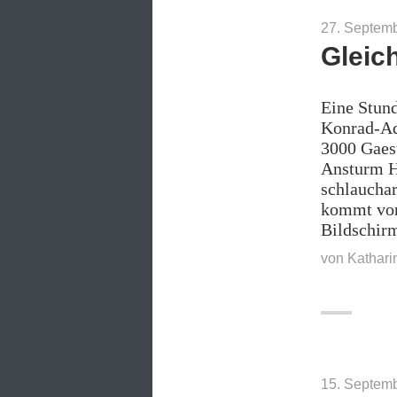
27. Septem
Gleic
Eine Stun
Konrad-Ade
3000 Gaes
Ansturm H
schlauchar
kommt von 
Bildschirm
von
Kathari
15. Septem