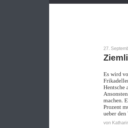
27. Septem
Zieml
Es wird vo
Frikadelle
Hentsche a
Ansonsten 
machen. Eb
Prozent mu
ueber den
von
Kathari