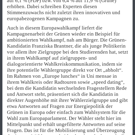
auf 6,1 % (FDP) bzw. von 6,4 % auf 11,9 % (Grüne)
erhöhen. Dabei schreiben Experten diesen
Stimmenzuwachs nicht zuletzt ihren innovativen und
europabezogenen Kampagnen zu.
Auch in diesem Europawahlkampf liefert die
Kampagnenarbeit der Grünen wieder ein Beispiel für
ambitionierten Wahlkampf, nah am Bürger. Die Grünen-
Kandidatin Franziska Brantner, die als junge Politikerin
vor allem ihre Zielgruppe bei den Studierenden hat, setzt
in ihrem Wahlkampf auf zielgruppen- und
dialogorientierte Wahlkreiskommunikation, indem sie
ihre potentielle Wählergruppe direkt vor Ort „abholt“.
Im Rahmen von „Europe lunches“ in Uni mensae in
ihrem Wahlkreis oder Radtouren sowie „speed dating“,
bei dem die Kandidatin wechselnden Fragestellern Rede
und Antwort steht, präsentiert sich die Kandidatin in
direkter Augenhöhe mit ihrer Wählerzielgruppe und gibt
etwa Antworten auf Fragen zur Energiepolitik der
Grünen in Europa oder einfach zum Wahlsystem für die
Wahl zum Europaparlament. Der Wähler steht hier im
Mittelpunkt und erhält ungefilterte Antworten auf seine
Fragen. Das ist für die Mobilisierung und Überzeugung