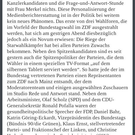
Kanzlerkandidaten und die Frage-und-Antwort-Stunde
mit Frau Merkel nichts. Diese Personalisierung der
Medienberichterstattung ist in der Politik bei weitem
kein neues Phänomen. Das erste von drei Wahlforen, die
im Vorfeld der Bundestagswahl im ZDF ausgestrahlt
werden, hat sich am gestrigen Abend diesbezüglich
jedoch als ein Novum erwiesen: Die Riege der
Starwahlkämpfer hat bei allen Parteien Zuwachs
bekommen. Neben den Spitzenkandidaten sind es seit
gestern auch die Spitzenpolitiker der Parteien, die dem
Wähler in einem speziellen TV-Format „auf dem
silbernen Tablett serviert werden“. So hatte jede der im
Bundestag vertretenen Parteien einen Repräsentanten
zum ZDF nach Mainz entsandt, der dem
Moderatorenteam und einigen ausgewählten Zuschauern
im Studio Rede und Antwort stand. Neben dem
Arbeitsminister, Olaf Scholz (SPD) und dem CDU-
Generalsekretär Ronald Pofalla waren der
gesundheitspolitische Sprecher der FDP, Daniel Bahr,
Katrin Göring-Eckardt, Vizepräsidentin des Bundestags
(Bündnis 90/die Grünen), Klaus Ernst, stellvertretender
Partei- und Fraktionschef der Linken, und Christine