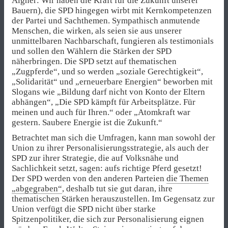
Aigner: Wir haben die Kraft für die Zukunft unserer
Bauern), die SPD hingegen wirbt mit Kernkompetenzen
der Partei und Sachthemen. Sympathisch anmutende
Menschen, die wirken, als seien sie aus unserer
unmittelbaren Nachbarschaft, fungieren als testimonials
und sollen den Wählern die Stärken der SPD
näherbringen. Die SPD setzt auf thematischen
„Zugpferde“, und so werden „soziale Gerechtigkeit“,
„Solidarität“ und „erneuerbare Energien“ beworben mit
Slogans wie „Bildung darf nicht von Konto der Eltern
abhängen“, „Die SPD kämpft für Arbeitsplätze. Für
meinen und auch für Ihren.“ oder „Atomkraft war
gestern. Saubere Energie ist die Zukunft.“
Betrachtet man sich die Umfragen, kann man sowohl der
Union zu ihrer Personalisierungsstrategie, als auch der
SPD zur ihrer Strategie, die auf Volksnähe und
Sachlichkeit setzt, sagen: aufs richtige Pferd gesetzt!
Der SPD werden von den anderen Parteien
die Themen
„abgegraben“
, deshalb tut sie gut daran, ihre
thematischen Stärken herauszustellen. Im Gegensatz zur
Union verfügt die SPD nicht über starke
Spitzenpolitiker, die sich zur Personalisierung eignen