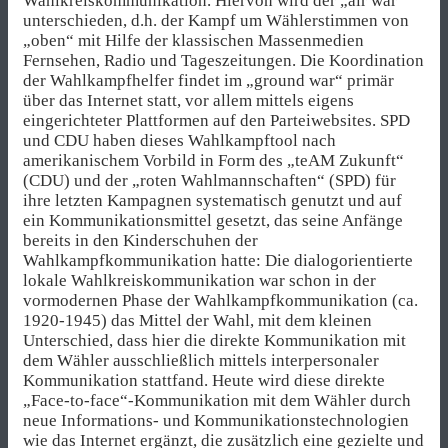
Wahlkreiskommunikation. Hiervon wird der „air war“
unterschieden, d.h. der Kampf um Wählerstimmen von
„oben“ mit Hilfe der klassischen Massenmedien
Fernsehen, Radio und Tageszeitungen. Die Koordination
der Wahlkampfhelfer findet im „ground war“ primär
über das Internet statt, vor allem mittels eigens
eingerichteter Plattformen auf den Parteiwebsites. SPD
und CDU haben dieses Wahlkampftool nach
amerikanischem Vorbild in Form des „teAM Zukunft“
(CDU) und der „roten Wahlmannschaften“ (SPD) für
ihre letzten Kampagnen systematisch genutzt und auf
ein Kommunikationsmittel gesetzt, das seine Anfänge
bereits in den Kinderschuhen der
Wahlkampfkommunikation hatte: Die dialogorientierte
lokale Wahlkreiskommunikation war schon in der
vormodernen Phase der Wahlkampfkommunikation (ca.
1920-1945) das Mittel der Wahl, mit dem kleinen
Unterschied, dass hier die direkte Kommunikation mit
dem Wähler ausschließlich mittels interpersonaler
Kommunikation stattfand. Heute wird diese direkte
„Face-to-face“-Kommunikation mit dem Wähler durch
neue Informations- und Kommunikationstechnologien
wie das Internet ergänzt, die zusätzlich eine gezielte und