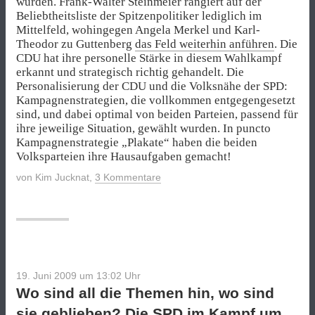
würden. Frank-Walter Steinmeier rangiert auf der
Beliebtheitsliste der Spitzenpolitiker lediglich im
Mittelfeld, wohingegen Angela Merkel und Karl-
Theodor zu Guttenberg
das Feld weiterhin anführen
. Die
CDU hat ihre personelle Stärke in diesem Wahlkampf
erkannt und strategisch richtig gehandelt. Die
Personalisierung der CDU und die Volksnähe der SPD:
Kampagnenstrategien, die vollkommen entgegengesetzt
sind, und dabei optimal von beiden Parteien, passend für
ihre jeweilige Situation, gewählt wurden. In puncto
Kampagnenstrategie „Plakate“ haben die beiden
Volksparteien ihre Hausaufgaben gemacht!
von
Kim Jucknat
,
3 Kommentare
19. Juni 2009 um 13:02
Uhr
Wo sind all die Themen hin, wo sind
sie geblieben? Die SPD im Kampf um