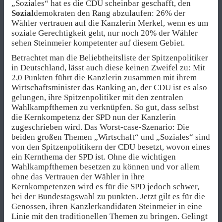
„Soziales“ hat es die CDU scheinbar geschafft, den
Sozial
demokraten den Rang abzulaufen: 26% der
Wähler vertrauen auf die Kanzlerin Merkel, wenn es um
soziale Gerechtigkeit geht, nur noch 20% der Wähler
sehen Steinmeier kompetenter auf diesem Gebiet.
Betrachtet man die Beliebtheitsliste der Spitzenpolitiker
in Deutschland, lässt auch diese keinen Zweifel zu: Mit
2,0 Punkten führt die Kanzlerin zusammen mit ihrem
Wirtschaftsminister das Ranking an, der CDU ist es also
gelungen, ihre Spitzenpolitiker mit den zentralen
Wahlkampfthemen zu verknüpfen. So gut, dass selbst
die Kernkompetenz der SPD nun der Kanzlerin
zugeschrieben wird. Das Worst-case-Szenario: Die
beiden großen Themen „Wirtschaft“ und „Soziales“ sind
von den Spitzenpolitikern der CDU besetzt, wovon eines
ein Kernthema der SPD ist. Ohne die wichtigen
Wahlkampfthemen besetzen zu können und vor allem
ohne das Vertrauen der Wähler in ihre
Kernkompetenzen wird es für die SPD jedoch schwer,
bei der Bundestagswahl zu punkten. Jetzt gilt es für die
Genossen, ihren Kanzlerkandidaten Steinmeier in eine
Linie mit den traditionellen Themen zu bringen. Gelingt