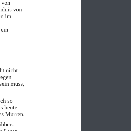
o von
ndnis von
en im
 ein
ht nicht
wegen
 sein muss,
ach so
is heute
les Murren.
ibber-