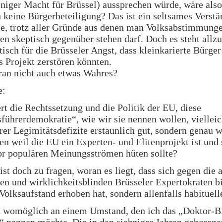
niger Macht für Brüssel) aussprechen würde, wäre als
 keine Bürgerbeteiligung? Das ist ein seltsames Verstä
e, trotz aller Gründe aus denen man Volksabstimmung
n skeptisch gegenüber stehen darf. Doch es steht allzu
sch für die Brüsseler Angst, dass kleinkarierte Bürger
s Projekt zerstören könnten.
ran nicht auch etwas Wahres?
e:
rt die Rechtssetzung und die Politik der EU, diese
führerdemokratie“, wie wir sie nennen wollen, vielleic
ihrer Legimitätsdefizite erstaunlich gut, sondern genau 
en weil die EU ein Experten- und Elitenprojekt ist und
or populären Meinungsströmen hüten sollte?
st doch zu fragen, woran es liegt, dass sich gegen die 
en und wirklichkeitsblinden Brüsseler Expertokraten b
Volksaufstand erhoben hat, sondern allenfalls habituel
 womöglich an einem Umstand, den ich das „Doktor-B