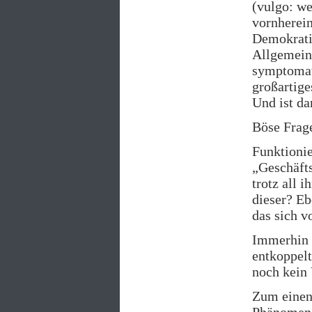
(vulgo: we
vornherein
Demokrati
Allgemeine
symptomati
großartige
Und ist da
Böse Frag
Funktionie
„Geschäfts
trotz all 
dieser? Eb
das sich v
Immerhin i
entkoppelt
noch kein 
Zum einen