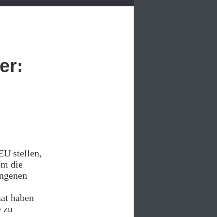
er:
U stellen,
em die
ngenen
aat haben
e zu