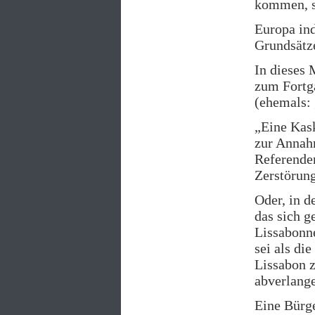
kommen, s
Europa ind
Grundsätze
In dieses 
zum Fortga
(ehemals: 
„Eine Kask
zur Annah
Referenden
Zerstörung
Oder, in d
das sich g
Lissabonne
sei als di
Lissabon 
abverlang
Eine Bürge