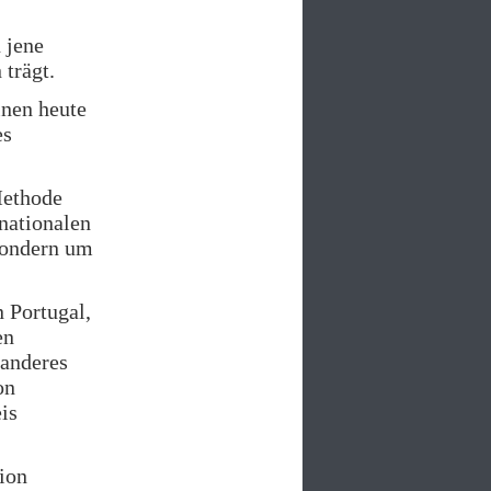
 jene
trägt.
inen heute
es
Methode
nationalen
 sondern um
 Portugal,
en
 anderes
on
is
tion