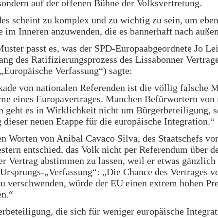
ondern auf der offenen Bühne der Volksvertretung.
es scheint zu komplex und zu wichtig zu sein, um eben
 im Inneren anzuwenden, die es bannerhaft nach außen 
Muster passt es, was der SPD-Europaabgeordnete Jo Le
ng des Ratifizierungsprozess des Lissabonner Vertrag
„Europäische Verfassung“) sagte:
ade von nationalen Referenden ist die völlig falsche 
me eines Europavertrages. Manchen Befürwortern von 
 geht es in Wirklichkeit nicht um Bürgerbeteiligung,
 dieser neuen Etappe für die europäische Integration.“
en Worten von Aníbal Cavaco Silva, des Staatschefs von
estern entschied, das Volk nicht per Referendum über d
r Vertrag abstimmen zu lassen, weil er etwas gänzlich
e Ursprungs-„Verfassung“: „Die Chance des Vertrages v
zu verschwenden, würde der EU einen extrem hohen Pre
en.“
rbeteiligung, die sich für weniger europäische Integra