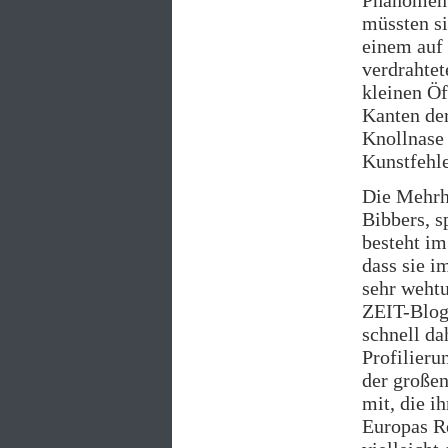
Phänomen“
müssten si
einem auf 
verdrahtet
kleinen Öf
Kanten der
Knollnase 
Kunstfehle
Die Mehrhe
Bibbers, s
besteht i
dass sie i
sehr wehtu
ZEIT-Blogs
schnell da
Profilieru
der großen
mit, die i
Europas R