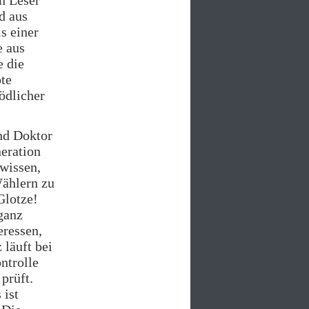
n Leser
d aus
s einer
e aus
e die
ote
ödlicher
ind Doktor
neration
wissen,
Wählern zu
Glotze!
ganz
eressen,
 läuft bei
ntrolle
prüft.
 ist