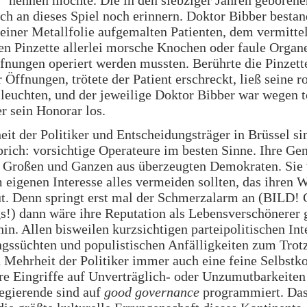
 nennen möchte. Die in den siebziger Jahren geborene
ch an dieses Spiel noch erinnern. Doktor Bibber bestan
einer Metallfolie aufgemalten Patienten, dem vermittel
en Pinzette allerlei morsche Knochen oder faule Organ
fnungen operiert werden mussten. Berührte die Pinzett
 Öffnungen, trötete der Patient erschreckt, ließ seine r
leuchten, und der jeweilige Doktor Bibber war wegen t
r sein Honorar los.
it der Politiker und Entscheidungsträger in Brüssel s
prich: vorsichtige Operateure im besten Sinne. Ihre Ge
m Großen und Ganzen aus überzeugten Demokraten. Sie 
m eigenen Interesse alles vermeiden sollten, das ihren 
t. Denn springt erst mal der Schmerzalarm an (BILD! 
!) dann wäre ihre Reputation als Lebensverschönerer 
hin. Allen bisweilen kurzsichtigen parteipolitischen Int
ngssüchten und populistischen Anfälligkeiten zum Trotz
 Mehrheit der Politiker immer auch eine feine Selbstko
hre Eingriffe auf Unverträglich- oder Unzumutbarkeiten 
egierende sind auf
good governance
programmiert. Das