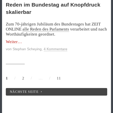
Reden im Bundestag auf Knopfdruck
skalierbar
Zum 70-jährigen Jubiläum des Bundestages hat ZEIT
ONLINE
alle Reden des Parlaments
verarbeitet und nach
Worthäufigkeiten geordnet.
„Reden
Weiter
im
von
Stephan Scheying
,
4 Kommentare
Bundestag
auf
Knopfdruck
skalierbar“
/
/
…
/
1
2
11
NÄCHSTE SEITE