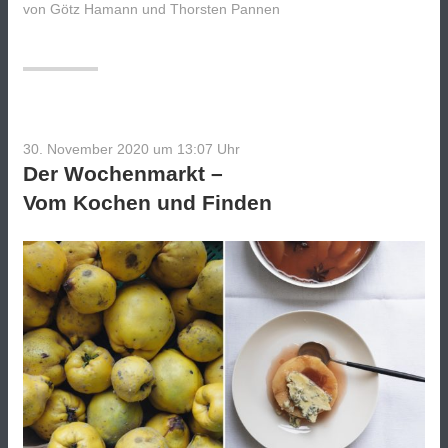
von
Götz Hamann und Thorsten Pannen
ZEIT-
App
–
ein
Complete
Makeover“
30. November 2020 um 13:07
Uhr
Der Wochenmarkt –
Vom Kochen und Finden