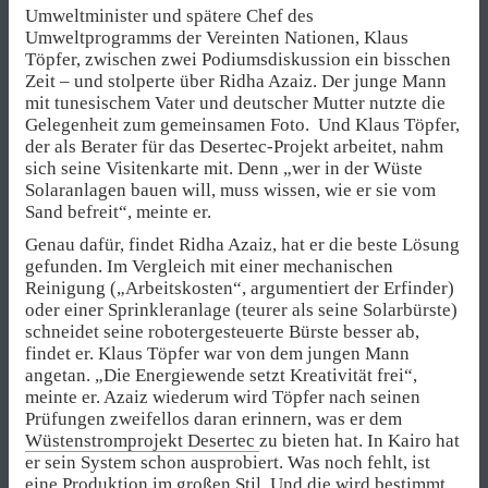
Umweltminister und spätere Chef des
Umweltprogramms der Vereinten Nationen, Klaus
Töpfer, zwischen zwei Podiumsdiskussion ein bisschen
Zeit – und stolperte über Ridha Azaiz. Der junge Mann
mit tunesischem Vater und deutscher Mutter nutzte die
Gelegenheit zum gemeinsamen Foto. Und Klaus Töpfer,
der als Berater für das Desertec-Projekt arbeitet, nahm
sich seine Visitenkarte mit. Denn „wer in der Wüste
Solaranlagen bauen will, muss wissen, wie er sie vom
Sand befreit“, meinte er.
Genau dafür, findet Ridha Azaiz, hat er die beste Lösung
gefunden. Im Vergleich mit einer mechanischen
Reinigung („Arbeitskosten“, argumentiert der Erfinder)
oder einer Sprinkleranlage (teurer als seine Solarbürste)
schneidet seine robotergesteuerte Bürste besser ab,
findet er. Klaus Töpfer war von dem jungen Mann
angetan. „Die Energiewende setzt Kreativität frei“,
meinte er. Azaiz wiederum wird Töpfer nach seinen
Prüfungen zweifellos daran erinnern, was er dem
Wüstenstromprojekt Desertec
zu bieten hat. In Kairo hat
er sein System schon ausprobiert. Was noch fehlt, ist
eine Produktion im großen Stil. Und die wird bestimmt