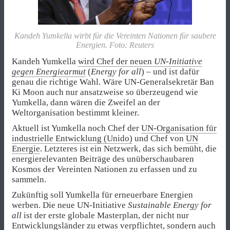
Kandeh Yumkella wirbt für die Vereinten Nationen für saubere
Energien. Foto: Reuters
Kandeh Yumkella
wird Chef der neuen
UN-Initiative
gegen Energiearmut
(
Energy for all
) – und ist dafür
genau die richtige Wahl. Wäre UN-Generalsekretär Ban
Ki Moon auch nur ansatzweise so überzeugend wie
Yumkella, dann wären die Zweifel an der
Weltorganisation bestimmt kleiner.
Aktuell ist Yumkella noch Chef der
UN-Organisation für
industrielle Entwicklung (Unido)
und Chef von
UN
Energie
. Letzteres ist ein Netzwerk, das sich bemüht, die
energierelevanten Beiträge des unüberschaubaren
Kosmos der Vereinten Nationen zu erfassen und zu
sammeln.
Zukünftig soll Yumkella für erneuerbare Energien
werben. Die neue UN-Initiative
Sustainable Energy for
all
ist der erste globale Masterplan, der nicht nur
Entwicklungsländer zu etwas verpflichtet, sondern auch