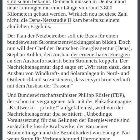
sind schon bekannt
. Demnach müssen in Deutschland
neue Leitungen mit einer Länge von rund 3.800
Kilometern gebaut werden. Wirklich neu ist diese Zahl
nicht, die
Dena-Netzstudie II
kam bereits zu einem
ähnlichen Ergebnis.
Der Plan der Netzbetreiber soll die Basis für einen
bundesweiten
Stromnetzentwicklungsplan
bilden. Doch
nun will der Chef der Deutschen Energieagentur (Dena),
Stephan Kohler, den Ausbau
der erneuerbaren Energien
an den Ausbaufortschritt beim Stromnetz koppeln
. Der
Nachrichtenagentur dapd sagte er: „Wir raten dazu, den
Ausbau von Windkraft- und Solaranlagen in Nord- und
Ostdeutschland so zu steuern, dass er synchron verläuft
mit dem Ausbau der Trassen.“
Und Bundeswirtschaftsminister Philipp Rösler (FDP),
der schon im vergangenen Jahr mit der Plakatkampagne
„Kraftwerke – ja bitte!“ aufgefallen ist, wird von der
Nachrichtenagentur dpa so zitiert: „Unbedingte
Voraussetzung für das Gelingen der Energiewende sind
zusätzliche fossile Kraftwerke, der Bau neuer
Stromleitungen und die Bezahlbarkeit von Energie. Nur
wenn Strom für Verbraucher und Unternehmen