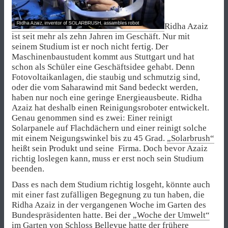
Ridha Azaiz
ist seit mehr als zehn Jahren im Geschäft. Nur mit
seinem Studium ist er noch nicht fertig. Der
Maschinenbaustudent kommt aus Stuttgart und hat
schon als Schüler eine Geschäftsidee gehabt. Denn
Fotovoltaikanlagen, die staubig und schmutzig sind,
oder die vom Saharawind mit Sand bedeckt werden,
haben nur noch eine geringe Energieausbeute. Ridha
Azaiz hat deshalb einen Reinigungsroboter entwickelt.
Genau genommen sind es zwei: Einer reinigt
Solarpanele auf Flachdächern und einer reinigt solche
mit einem Neigungswinkel bis zu 45 Grad.
„Solarbrush“
heißt sein Produkt und seine Firma. Doch bevor Azaiz
richtig loslegen kann, muss er erst noch sein Studium
beenden.
Dass es nach dem Studium richtig losgeht, könnte auch
mit einer fast zufälligen Begegnung zu tun haben, die
Ridha Azaiz in der vergangenen Woche im Garten des
Bundespräsidenten hatte. Bei der
„Woche der Umwelt“
im Garten von Schloss Bellevue hatte der frühere