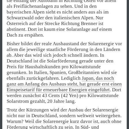
sie entlang der Autobahn in Richtung Osten vor allem
als Freiflächenanlagen zu sehen. Und in den
bayerischen Alpen sieht es nicht anders aus als im
Schwarzwald oder den italienischen Alpen. Nur
Österreich auf der Strecke Richtung Brenner ist
abstinent. Dort ist kaum eine Solaranlage auf einem
Dach zu erspähen.
Bisher bildet der reale Ausbaustand der Solarenergie vor
allem die jeweilige staatliche Förderung in den Ländern
ab. Aber das wird sich jedoch schnell ändern. In
Deutschland ist die Solarförderung gerade unter den
Preis für Haushaltskunden pro Kilowattstunde
gesunken. In Italien, Spanien, Großbritannien wird sie
ebenfalls zurückgefahren. Lediglich
Japan, das noch
ganz am Anfang des Ausbaus steht, hat gerade erst einen
Einspeisetarif für erneuerbare Energien eingeführt
. Dort
werden zunächst 43 Cents (42 Yen) pro Kilowattstunde
Solarstrom gezahlt, 20 Jahre lang.
Trotz der Kürzungen wird der Ausbau der Solarenergie
nicht nur in Deutschland, sondern weltweit weitergehen.
Warum? Weil die Solarenergie kurz davor ist, auch ohne
Förderung wirtschaftlich zu sein. In Süd- und