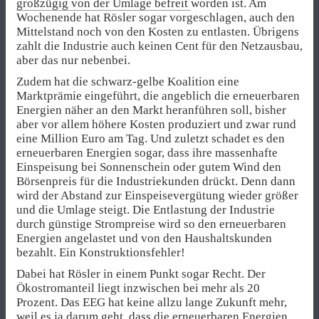
großzügig von der Umlage befreit
worden ist. Am
Wochenende hat Rösler sogar vorgeschlagen, auch den
Mittelstand noch von den Kosten zu entlasten. Übrigens
zahlt die Industrie auch keinen Cent für den Netzausbau,
aber das nur nebenbei.
Zudem hat die schwarz-gelbe Koalition eine
Marktprämie eingeführt, die angeblich die erneuerbaren
Energien näher an den Markt heranführen soll, bisher
aber vor allem höhere Kosten produziert und zwar rund
eine Million Euro am Tag. Und zuletzt schadet es den
erneuerbaren Energien sogar, dass ihre massenhafte
Einspeisung bei Sonnenschein oder gutem Wind den
Börsenpreis für die Industriekunden drückt. Denn dann
wird der Abstand zur Einspeisevergütung wieder größer
und die Umlage steigt. Die Entlastung der Industrie
durch günstige Strompreise wird so den erneuerbaren
Energien angelastet und von den Haushaltskunden
bezahlt. Ein Konstruktionsfehler!
Dabei hat Rösler in einem Punkt sogar Recht. Der
Ökostromanteil liegt inzwischen bei mehr als 20
Prozent. Das EEG hat keine allzu lange Zukunft mehr,
weil es ja darum geht, dass die erneuerbaren Energien