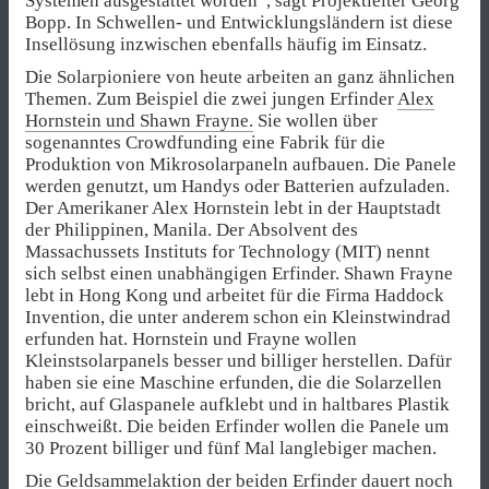
Systemen ausgestattet worden“, sagt Projektleiter Georg
Bopp. In Schwellen- und Entwicklungsländern ist diese
Insellösung inzwischen ebenfalls häufig im Einsatz.
Die Solarpioniere von heute arbeiten an ganz ähnlichen
Themen. Zum Beispiel die zwei jungen Erfinder
Alex
Hornstein und Shawn Frayne.
Sie wollen über
sogenanntes Crowdfunding eine Fabrik für die
Produktion von Mikrosolarpaneln aufbauen. Die Panele
werden genutzt, um Handys oder Batterien aufzuladen.
Der Amerikaner Alex Hornstein lebt in der Hauptstadt
der Philippinen, Manila. Der Absolvent des
Massachussets Instituts for Technology (MIT) nennt
sich selbst einen unabhängigen Erfinder. Shawn Frayne
lebt in Hong Kong und arbeitet für die Firma Haddock
Invention, die unter anderem schon ein Kleinstwindrad
erfunden hat. Hornstein und Frayne wollen
Kleinstsolarpanels besser und billiger herstellen. Dafür
haben sie eine Maschine erfunden, die die Solarzellen
bricht, auf Glaspanele aufklebt und in haltbares Plastik
einschweißt. Die beiden Erfinder wollen die Panele um
30 Prozent billiger und fünf Mal langlebiger machen.
Die Geldsammelaktion der beiden Erfinder dauert noch