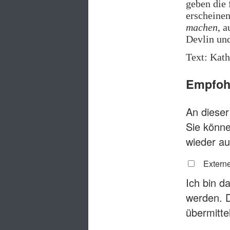
geben die 
erscheine
machen
, 
Devlin un
Text: Kat
Empfohl
An dieser 
Sie könne
wieder au
Externe
Ich bin d
werden. 
übermitte