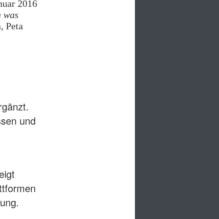
nuar 2016
n was
, Peta
rgänzt.
assen und
eigt
ttformen
rung.