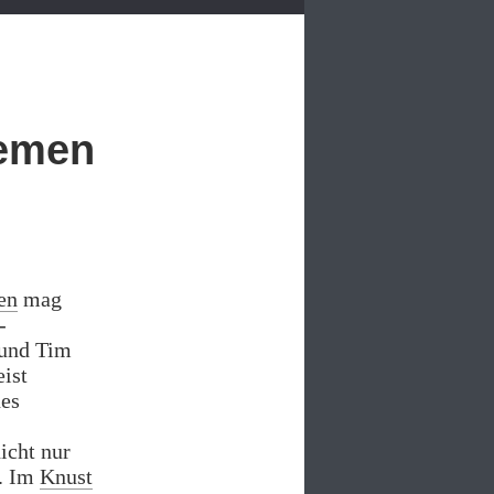
lemen
en
mag
-
 und Tim
ist
nes
icht nur
n. Im
Knust