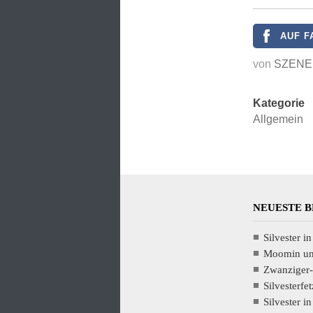
AUF F
von
SZENE
Kategorie
Allgemein
NEUESTE 
Silvester i
Moomin und
Zwanziger-
Silvesterfet
Silvester i