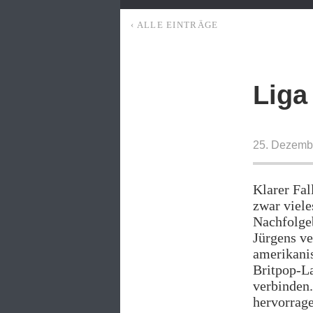
‹ ALLE EINTRÄGE
Liga
25. Dezemb
Klarer Fal
zwar viele
Nachfolge
Jürgens ve
amerikani
Britpop-La
verbinden.
hervorrage