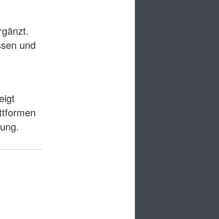
rgänzt.
assen und
eigt
ttformen
rung.