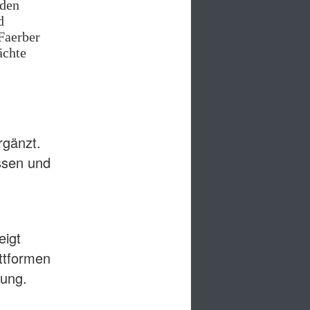
 den
d
Faerber
ächte
rgänzt.
assen und
eigt
ttformen
rung.