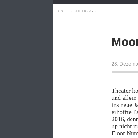
‹ ALLE EINTRÄGE
Moom
28. Dezemb
Theater kö
und allei
ins neue J
erhoffte P
2016, denn
up nicht n
Floor Num