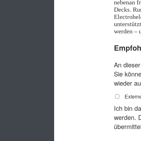
nebenan fr
Decks. Ru
Electrohel
unterstütz
werden – u
Empfohl
An dieser 
Sie könne
wieder au
Externe
Ich bin d
werden. 
übermitte