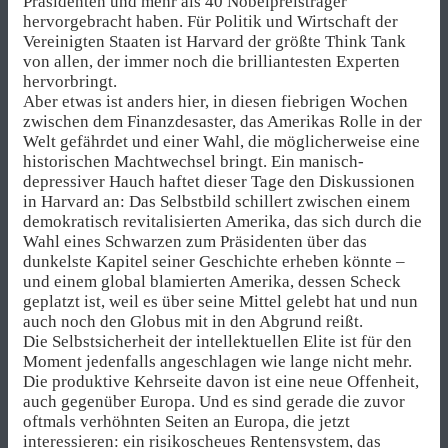
Präsidenten und mehr als 40 Nobelpreisträger
hervorgebracht haben. Für Politik und Wirtschaft der
Vereinigten Staaten ist Harvard der größte Think Tank
von allen, der immer noch die brilliantesten Experten
hervorbringt.
Aber etwas ist anders hier, in diesen fiebrigen Wochen
zwischen dem Finanzdesaster, das Amerikas Rolle in der
Welt gefährdet und einer Wahl, die möglicherweise eine
historischen Machtwechsel bringt. Ein manisch-
depressiver Hauch haftet dieser Tage den Diskussionen
in Harvard an: Das Selbstbild schillert zwischen einem
demokratisch revitalisierten Amerika, das sich durch die
Wahl eines Schwarzen zum Präsidenten über das
dunkelste Kapitel seiner Geschichte erheben könnte –
und einem global blamierten Amerika, dessen Scheck
geplatzt ist, weil es über seine Mittel gelebt hat und nun
auch noch den Globus mit in den Abgrund reißt.
Die Selbstsicherheit der intellektuellen Elite ist für den
Moment jedenfalls angeschlagen wie lange nicht mehr.
Die produktive Kehrseite davon ist eine neue Offenheit,
auch gegenüber Europa. Und es sind gerade die zuvor
oftmals verhöhnten Seiten an Europa, die jetzt
interessieren: ein risikoscheues Rentensystem, das