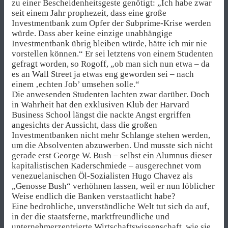
zu einer Bescheidenheitsgeste genötigt: „Ich habe zwar
seit einem Jahr prophezeit, dass eine große
Investmentbank zum Opfer der Subprime-Krise werden
würde. Dass aber keine einzige unabhängige
Investmentbank übrig bleiben würde, hätte ich mir nie
vorstellen können.“ Er sei letztens von einem Studenten
gefragt worden, so Rogoff, „ob man sich nun etwa – da
es an Wall Street ja etwas eng geworden sei – nach
einem ‚echten Job’ umsehen solle.“
Die anwesenden Studenten lachten zwar darüber. Doch
in Wahrheit hat den exklusiven Klub der Harvard
Business School längst die nackte Angst ergriffen
angesichts der Aussicht, dass die großen
Investmentbanken nicht mehr Schlange stehen werden,
um die Absolventen abzuwerben. Und musste sich nicht
gerade erst George W. Bush – selbst ein Alumnus dieser
kapitalistischen Kaderschmiede – ausgerechnet vom
venezuelanischen Öl-Sozialisten Hugo Chavez als
„Genosse Bush“ verhöhnen lassen, weil er nun löblicher
Weise endlich die Banken verstaatlicht habe?
Eine bedrohliche, unverständliche Welt tut sich da auf,
in der die staatsferne, marktfreundliche und
unternehmerzentrierte Wirtschaftswissenschaft, wie sie