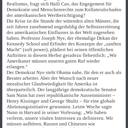
Realismus, fragt sich Haili Cao, das Engegement für
Demokratie und Menschenrechte zum Kollateralschaden
der amerikanischen Wertberichtigung?
Die Krise ist die Stunde der wütenden alten Männer, die
seit Jahren zunehmend ungeduldig der Selbstzerstörung
des amerikanischen Einflusses in der Welt zugesehen
haben. Professor Joseph Nye, der ehemalige Dekan der
Kennedy School und Erfinder des Konzepts der „sanften
Macht“ (soft power), plädiert bei seinen öffentlichen
Auftritten in diesem Herbst geradezu flehentlich: „Wir
Amerikaner müssen unseren guten Ruf wieder
erlangen.“
Der Demokrat Nye steht Obama nahe, für den er auch als
Berater arbeitet. Aber der Wunsch nach neuer
moralischer Glaubwürdigkeit für Amerika ist
überparteilich. Der langjährige demokratische Senator
Sam Nunn hat zwei republikanische Aussenminister –
Henry Kissinger und George Shultz – für eine globale
Abrüstungsinitiative gewonnen. Letzte Woche sagte
Nunn in Harvard in seiner Vorlesung: „Wir haben
verlernt, unsere vitalen Interessen zu definieren. Wir
müssen aufhören, Russen und Chinesen wie