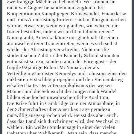
zweitrangige Mächte zu behandeln. Wir können sie
nicht wie Gegner behandeln und zugleich ihre
Kooperation im Kampf gegen Klimawandel, Finanzkrise
und Irans Atomrüstung fordern. Und im übrigen machen
wir uns etwas vor, wenn wir glauben, wie würden die
Iraner bestrafen, indem wir nicht mit ihnen reden.“
Nunn glaubt, Amerika könne nur glaubhaft für einen
atomwaffenfreien Iran eintreten, wenn es sich selbst
wieder der Abrüstung verschreibe. Nicht nur die
studentischen Zuhörer der Kennedy School stimmten
enthusiastisch zu, sondern auch der Ehrengast – der
fragile 92jährige Robert McNamara, der als
Verteidigungsminister Kennedys und Johnsons einst den
nuklearen Erstschlag propagiert und den Vietnamkrieg
eskaliert hatte. Der Altersradikalismus der weisen
Männer und die Sehnsucht der Jungen nach Wandel
bilden eine höchst unwahrscheinliche Koalition.
Die Krise führt in Cambridge zu einer Atmosphäre, in
der Schmerzhaftes über Amerikas Lage geradezu
mutwillig ausgesprochen wird. Heisst das aber auch,
dass das Land sich durchringen wird, den Wechsel zu
wählen? Ein weißer Student sagt in einer der vielen
Debatten über Wahlkampf: „Mag sein, dass manche