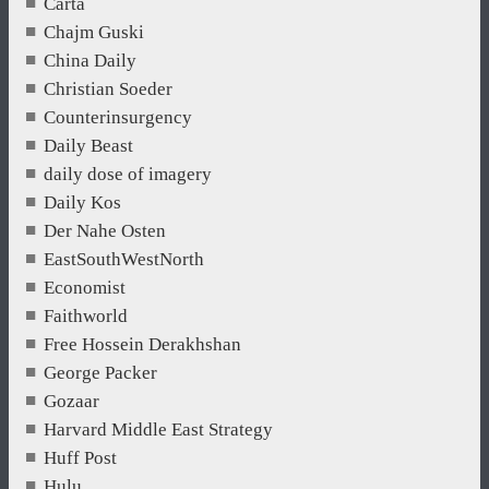
Carta
Chajm Guski
China Daily
Christian Soeder
Counterinsurgency
Daily Beast
daily dose of imagery
Daily Kos
Der Nahe Osten
EastSouthWestNorth
Economist
Faithworld
Free Hossein Derakhshan
George Packer
Gozaar
Harvard Middle East Strategy
Huff Post
Hulu