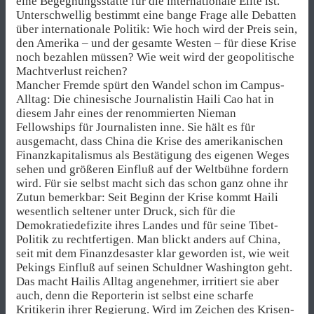
eine Begegnungsstätte für die internationale Elite ist.
Unterschwellig bestimmt eine bange Frage alle Debatten
über internationale Politik: Wie hoch wird der Preis sein,
den Amerika – und der gesamte Westen – für diese Krise
noch bezahlen müssen? Wie weit wird der geopolitische
Machtverlust reichen?
Mancher Fremde spürt den Wandel schon im Campus-
Alltag: Die chinesische Journalistin Haili Cao hat in
diesem Jahr eines der renommierten Nieman
Fellowships für Journalisten inne. Sie hält es für
ausgemacht, dass China die Krise des amerikanischen
Finanzkapitalismus als Bestätigung des eigenen Weges
sehen und größeren Einfluß auf der Weltbühne fordern
wird. Für sie selbst macht sich das schon ganz ohne ihr
Zutun bemerkbar: Seit Beginn der Krise kommt Haili
wesentlich seltener unter Druck, sich für die
Demokratiedefizite ihres Landes und für seine Tibet-
Politik zu rechtfertigen. Man blickt anders auf China,
seit mit dem Finanzdesaster klar geworden ist, wie weit
Pekings Einfluß auf seinen Schuldner Washington geht.
Das macht Hailis Alltag angenehmer, irritiert sie aber
auch, denn die Reporterin ist selbst eine scharfe
Kritikerin ihrer Regierung. Wird im Zeichen des Krisen-