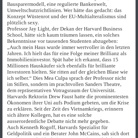
Bausparermodell, eine regulierte Bankenwelt,
Umweltschutzrichtlinien. Wer hätte das gedacht: das
Konzept Wüstenrot und der EU-Multialteralismus sind
plötzlich sexy.
Professor Jay Light, der Dekan der Harvard Business
School, hätte sich kaum träumen lassen, ein solches
Bekenntnisse vor tausenden Studenten abzugeben:
„Auch mein Haus wurde immer wertvoller in den letzten
Jahren. Ich hielt das für eine Folge meiner Brillianz als
Immobilieninvestor. Spät habe ich erkannt, dass 15
Millionen Hauskäufer sich ebenfalls für brilliante
Investoren hielten. Sie ritten auf der gleichen Blase wie
ich selber.“ Dies Mea Culpa sprach der Professor nicht
im Stillen, sondern im prachtvollen Sanders Theatre,
dem repräsentativen Votragsraum der Universität.
Harvards Rektorin Drew Faust hatte die prominentesten
Ökonomen ihrer Uni aufs Podium gebeten, um die Krise
zu erklären. Seit der Zeit des Vietnamkriegs, erinnern
sich ältere Kollegen, hat es eine solche
ausserordentliche Debatte nicht mehr gegeben.
Auch Kenneth Rogoff, Harvards Spezialist für
Geldpolitik und ein Berater John McCains, sah sich dort