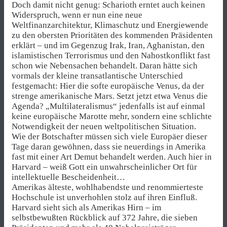
Doch damit nicht genug: Scharioth erntet auch keinen
Widerspruch, wenn er nun eine neue
Weltfinanzarchitektur, Klimaschutz und Energiewende
zu den obersten Prioritäten des kommenden Präsidenten
erklärt – und im Gegenzug Irak, Iran, Aghanistan, den
islamistischen Terrorismus und den Nahostkonflikt fast
schon wie Nebensachen behandelt. Daran hätte sich
vormals der kleine transatlantische Unterschied
festgemacht: Hier die softe europäische Venus, da der
strenge amerikanische Mars. Setzt jetzt etwa Venus die
Agenda? „Multilateralismus“ jedenfalls ist auf einmal
keine europäische Marotte mehr, sondern eine schlichte
Notwendigkeit der neuen weltpolitischen Situation.
Wie der Botschafter müssen sich viele Europäer dieser
Tage daran gewöhnen, dass sie neuerdings in Amerika
fast mit einer Art Demut behandelt werden. Auch hier in
Harvard – weiß Gott ein unwahrscheinlicher Ort für
intellektuelle Bescheidenheit…
Amerikas älteste, wohlhabendste und renommierteste
Hochschule ist unverhohlen stolz auf ihren Einfluß.
Harvard sieht sich als Amerikas Hirn – im
selbstbewußten Rückblick auf 372 Jahre, die sieben