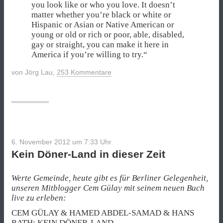
you look like or who you love. It doesn’t
matter whether you’re black or white or
Hispanic or Asian or Native American or
young or old or rich or poor, able, disabled,
gay or straight, you can make it here in
America if you’re willing to try.“
von
Jörg Lau
,
253 Kommentare
6. November 2012 um 7:33
Uhr
Kein Döner-Land in dieser Zeit
Werte Gemeinde, heute gibt es für Berliner Gelegenheit,
unseren Mitblogger Cem Gülay mit seinem neuen Buch
live zu erleben:
CEM GÜLAY & HAMED ABDEL-SAMAD & HANS
RATH: KEIN DÖNER-LAND