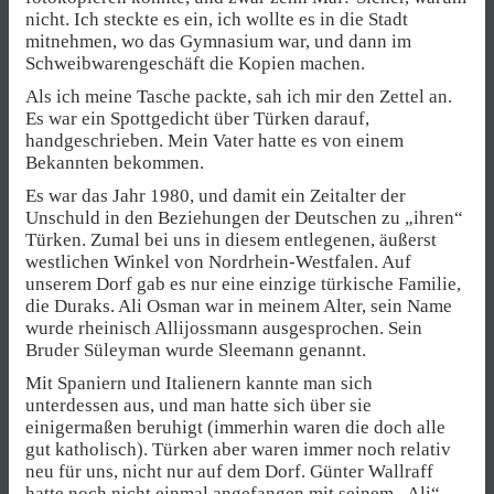
nicht. Ich steckte es ein, ich wollte es in die Stadt
mitnehmen, wo das Gymnasium war, und dann im
Schweibwarengeschäft die Kopien machen.
Als ich meine Tasche packte, sah ich mir den Zettel an.
Es war ein Spottgedicht über Türken darauf,
handgeschrieben. Mein Vater hatte es von einem
Bekannten bekommen.
Es war das Jahr 1980, und damit ein Zeitalter der
Unschuld in den Beziehungen der Deutschen zu „ihren“
Türken. Zumal bei uns in diesem entlegenen, äußerst
westlichen Winkel von Nordrhein-Westfalen. Auf
unserem Dorf gab es nur eine einzige türkische Familie,
die Duraks. Ali Osman war in meinem Alter, sein Name
wurde rheinisch Allijossmann ausgesprochen. Sein
Bruder Süleyman wurde Sleemann genannt.
Mit Spaniern und Italienern kannte man sich
unterdessen aus, und man hatte sich über sie
einigermaßen beruhigt (immerhin waren die doch alle
gut katholisch). Türken aber waren immer noch relativ
neu für uns, nicht nur auf dem Dorf. Günter Wallraff
hatte noch nicht einmal angefangen mit seinem „Ali“-