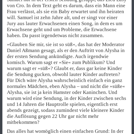
von Cro. In dem Text geht es darum, dass ein Mann eine
Frau verlässt, als sie ein Baby erwartet und ihn heiraten
will. Samuel ist zehn Jahre alt, und er singt vor einer
Jury aus lauter Erwachsenen einen Song, in dem es um
Erwachsene geht und um Probleme, die Erwachsene
haben. Da passt irgendetwas nicht zusammen.
»Glauben Sie mir, sie ist so süß«, das hat der Moderator
Daniel Aßmann gesagt, als er den Auftritt von Alysha in
der ersten Sendung ankündigte. Auch irgendwie
komisch. Warum sagt er »Sie« zum Publikum? Und
warum sagt er »süß«? Glaubt er, dass gar keine Kinder
die Sendung gucken, obwohl lauter Kinder auftreten?
Für Dich wäre Alysha wahrscheinlich einfach ein ganz
normales Mädchen, eben Alysha – und nicht die »süße«
Alysha, sie ist ja kein Hamster oder Kaninchen. Und
warum wird eine Sendung, in der Kinder zwischen sechs
und 14 Jahren die Hauptrolle spielen, eigentlich erst
abends gezeigt, sodass zumindest viele kleinere Kinder
die Auflösung gegen 22 Uhr gar nicht mehr
mitbekommen?
Das alles hat womöglich einen einfachen Grund: In der