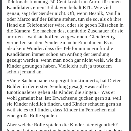
Telefonabstimmung. 50 Cent kostet ein Anruf für einen
Kandidaten, einen Teil davon behält RTL. Wie viel
genau, sagt der Sender nicht. Oft, wenn Besnik, Vanilla
oder Marco auf der Bühne stehen, tun sie so, als ob ihre
Hand ein Telefonhörer wäre, oder sie geben Küsschen in
die Kamera. Sie machen das, damit die Zuschauer für sie
anrufen – weil sie hoffen, zu gewinnen. Gleichzeitig
verhelfen sie dem Sender zu mehr Einnahmen. Es ist
also kein Wunder, dass die Telefonnummern für die
Kandidaten immer schon am Anfang der Sendung
gezeigt werden, wenn man noch gar nicht weiß, wie die
Kinder gesungen haben. Vielleicht ruft ja trotzdem
schon jemand an.
»Viele Sachen haben supergut funktioniert«, hat Dieter
Bohlen in der ersten Sendung gesagt, »was soll es
Emotionaleres geben als Kinder, die singen.« Was er
wohl gemeint hat, ist: Erwachsene gucken gern zu, weil
sie Kinder niedlich finden, und Kinder schauen gern zu,
weil sie es toll finden, dass Kinder im Fernsehen mal
eine große Rolle spielen.
Aber welche Rolle spielen die Kinder hier eigentlich?
Samuel hat in der ersten Sendung gerappt, das Lied Easy