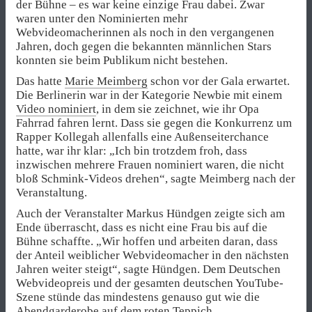
der Bühne – es war keine einzige Frau dabei. Zwar
waren unter den Nominierten mehr
Webvideomacherinnen als noch in den vergangenen
Jahren, doch gegen die bekannten männlichen Stars
konnten sie beim Publikum nicht bestehen.
Das hatte
Marie Meimberg
schon vor der Gala erwartet.
Die Berlinerin war in der Kategorie Newbie mit einem
Video nominiert
, in dem sie zeichnet, wie ihr Opa
Fahrrad fahren lernt. Dass sie gegen die Konkurrenz um
Rapper Kollegah allenfalls eine Außenseiterchance
hatte, war ihr klar: „Ich bin trotzdem froh, dass
inzwischen mehrere Frauen nominiert waren, die nicht
bloß Schmink-Videos drehen“, sagte Meimberg nach der
Veranstaltung.
Auch der Veranstalter Markus Hündgen zeigte sich am
Ende überrascht, dass es nicht eine Frau bis auf die
Bühne schaffte. „Wir hoffen und arbeiten daran, dass
der Anteil weiblicher Webvideomacher in den nächsten
Jahren weiter steigt“, sagte Hündgen. Dem Deutschen
Webvideopreis und der gesamten deutschen YouTube-
Szene stünde das mindestens genauso gut wie die
Abendgarderobe auf dem roten Teppich.