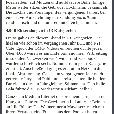
Poesiealben, auf Mützen und aufblasbare Bälle. Einige
Meter weiter sitzen die Gebrüder Lochmann, bekannt als
Die Lochis
und Preisträger des vergangenen Jahres, bei
einer Live-Aufzeichnung
der Sendung
YouTalk
am
runden Tisch und diskutieren mit Gleichgesinnten.
4.000 Einsendungen in 13 Kategorien
Preise gab es an diesem Abend in 13 Kategorien. Die
hießen wie schon im vergangenen Jahr LOL und FYI,
Cute, Epic oder OMG. Videos einreichen durfte jeder.
Über 4.000 waren es am Ende. Anhand ihrer Verbreitung
in sozialen Netzwerken wie Twitter und Facebook
wurden schließlich
sechs Nominierte in jeder Kategorie
ermittelt. Anschließend ging es erneut im Netz um die
finale Abstimmung. Gab es im vergangenen Jahr noch
getrennte Jury- und Publikumspreise, hatten die beiden
Parteien in diesem Jahr gleiches Stimmrecht. Durch die
Gala führte die TV-Moderatorin Miriam Pielhau.
Ganz dem Medium Internet entsprechend, ging es in der
Kategorie Cute zu. Die Gewinnerin lief auf vier Beinen
auf die Bühne: Die Weimeranerin Maya setzte sich mit
ihrem Versuch,
eine Frisbee aus dem Pool zu holen