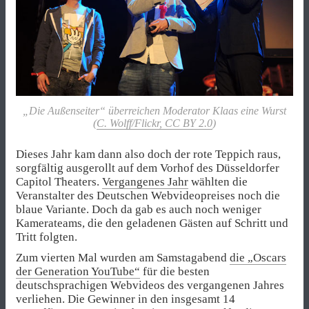
„Die Außenseiter“ überreichen Moderator Klaas eine Wurst
(
C. Wolff/Flickr, CC BY 2.0
)
Dieses Jahr kam dann also doch der rote Teppich raus,
sorgfältig ausgerollt auf dem Vorhof des Düsseldorfer
Capitol Theaters.
Vergangenes Jahr
wählten die
Veranstalter des Deutschen Webvideopreises noch die
blaue Variante. Doch da gab es auch noch weniger
Kamerateams, die den geladenen Gästen auf Schritt und
Tritt folgten.
Zum vierten Mal wurden am Samstagabend
die „Oscars
der Generation YouTube“
für die besten
deutschsprachigen Webvideos des vergangenen Jahres
verliehen. Die Gewinner in den insgesamt 14