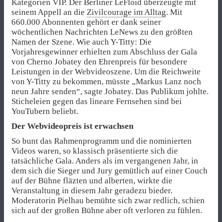
Kategorien VIP. Der Berliner LeFloid überzeugte mit
seinem Appell an die
Zivilcourage im Alltag
. Mit
660.000 Abonnenten gehört er dank seiner
wöchentlichen Nachrichten LeNews zu den größten
Namen der Szene. Wie auch Y-Titty: Die
Vorjahresgewinner erhielten zum Abschluss der Gala
von Cherno Jobatey den Ehrenpreis für besondere
Leistungen in der Webvideoszene. Um die Reichweite
von Y-Titty zu bekommen, müsste „Markus Lanz noch
neun Jahre senden“, sagte Jobatey. Das Publikum johlte.
Sticheleien gegen das lineare Fernsehen sind bei
YouTubern beliebt.
Der Webvideopreis ist erwachsen
So bunt das Rahmenprogramm und die nominierten
Videos waren, so klassisch präsentierte sich die
tatsächliche Gala. Anders als im vergangenen Jahr, in
dem sich die Sieger und Jury gemütlich auf einer Couch
auf der Bühne fläzten und alberten, wirkte die
Veranstaltung in diesem Jahr geradezu bieder.
Moderatorin Pielhau bemühte sich zwar redlich, schien
sich auf der großen Bühne aber oft verloren zu fühlen.