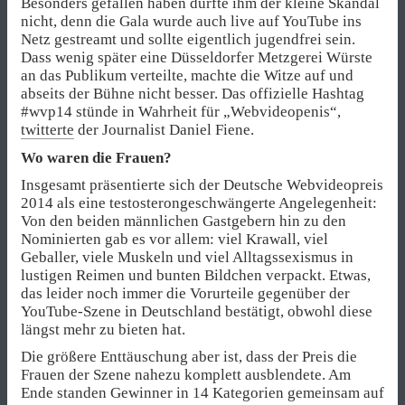
Besonders gefallen haben dürfte ihm der kleine Skandal
nicht, denn die Gala wurde auch live auf YouTube ins
Netz gestreamt und sollte eigentlich jugendfrei sein.
Dass wenig später eine Düsseldorfer Metzgerei Würste
an das Publikum verteilte, machte die Witze auf und
abseits der Bühne nicht besser. Das offizielle Hashtag
#wvp14 stünde in Wahrheit für „Webvideopenis“,
twitterte
der Journalist Daniel Fiene.
Wo waren die Frauen?
Insgesamt präsentierte sich der Deutsche Webvideopreis
2014 als eine testosterongeschwängerte Angelegenheit:
Von den beiden männlichen Gastgebern hin zu den
Nominierten gab es vor allem: viel Krawall, viel
Geballer, viele Muskeln und viel Alltagssexismus in
lustigen Reimen und bunten Bildchen verpackt. Etwas,
das leider noch immer die Vorurteile gegenüber der
YouTube-Szene in Deutschland bestätigt, obwohl diese
längst mehr zu bieten hat.
Die größere Enttäuschung aber ist, dass der Preis die
Frauen der Szene nahezu komplett ausblendete. Am
Ende standen Gewinner in 14 Kategorien gemeinsam auf