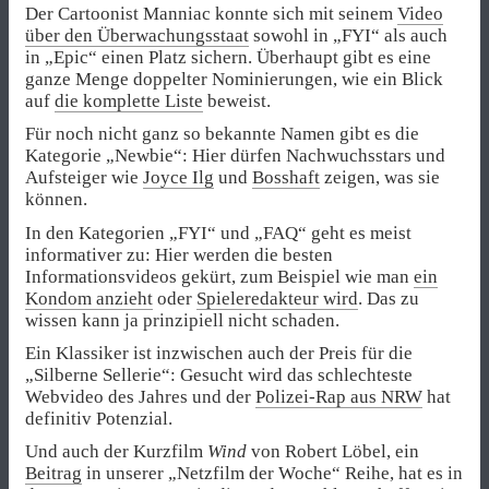
Der Cartoonist Manniac konnte sich mit seinem
Video
über den Überwachungsstaat
sowohl in „FYI“ als auch
in „Epic“ einen Platz sichern. Überhaupt gibt es eine
ganze Menge doppelter Nominierungen, wie ein Blick
auf
die komplette Liste
beweist.
Für noch nicht ganz so bekannte Namen gibt es die
Kategorie „Newbie“: Hier dürfen Nachwuchsstars und
Aufsteiger wie
Joyce Ilg
und
Bosshaft
zeigen, was sie
können.
In den Kategorien „FYI“ und „FAQ“ geht es meist
informativer zu: Hier werden die besten
Informationsvideos gekürt, zum Beispiel wie man
ein
Kondom anzieht
oder
Spieleredakteur wird
. Das zu
wissen kann ja prinzipiell nicht schaden.
Ein Klassiker ist inzwischen auch der Preis für die
„Silberne Sellerie“: Gesucht wird das schlechteste
Webvideo des Jahres und der
Polizei-Rap aus NRW
hat
definitiv Potenzial.
Und auch der Kurzfilm
Wind
von Robert Löbel, ein
Beitrag
in unserer „Netzfilm der Woche“ Reihe, hat es in