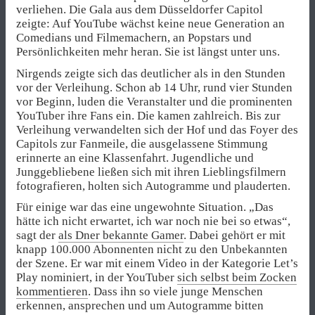
verliehen. Die Gala aus dem Düsseldorfer Capitol
zeigte: Auf YouTube wächst keine neue Generation an
Comedians und Filmemachern, an Popstars und
Persönlichkeiten mehr heran. Sie ist längst unter uns.
Nirgends zeigte sich das deutlicher als in den Stunden
vor der Verleihung. Schon ab 14 Uhr, rund vier Stunden
vor Beginn, luden die Veranstalter und die prominenten
YouTuber ihre Fans ein. Die kamen zahlreich. Bis zur
Verleihung verwandelten sich der Hof und das Foyer des
Capitols zur Fanmeile, die ausgelassene Stimmung
erinnerte an eine Klassenfahrt. Jugendliche und
Junggebliebene ließen sich mit ihren Lieblingsfilmern
fotografieren, holten sich Autogramme und plauderten.
Für einige war das eine ungewohnte Situation. „Das
hätte ich nicht erwartet, ich war noch nie bei so etwas“,
sagt der
als Dner bekannte Gamer
. Dabei gehört er mit
knapp 100.000 Abonnenten nicht zu den Unbekannten
der Szene. Er war mit einem Video in der Kategorie Let’s
Play nominiert, in der YouTuber
sich selbst beim Zocken
kommentieren
. Dass ihn so viele junge Menschen
erkennen, ansprechen und um Autogramme bitten