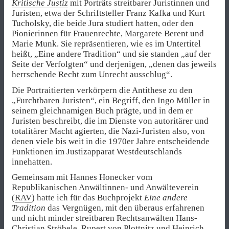
Kritische Justiz
mit Porträts streitbarer Juristinnen und
Juristen, etwa der Schriftsteller Franz Kafka und Kurt
Tucholsky, die beide Jura studiert hatten, oder den
Pionierinnen für Frauenrechte, Margarete Berent und
Marie Munk. Sie repräsentieren, wie es im Untertitel
heißt, „Eine andere Tradition“ und sie standen „auf der
Seite der Verfolgten“ und derjenigen, „denen das jeweils
herrschende Recht zum Unrecht ausschlug“.
Die Portraitierten verkörpern die Antithese zu den
„Furchtbaren Juristen“, ein Begriff, den Ingo Müller in
seinem gleichnamigen Buch prägte, und in dem er
Juristen beschreibt, die im Dienste von autoritärer und
totalitärer Macht agierten, die Nazi-Juristen also, von
denen viele bis weit in die 1970er Jahre entscheidende
Funktionen im Justizapparat Westdeutschlands
innehatten.
Gemeinsam mit Hannes Honecker vom
Republikanischen Anwältinnen- und Anwälteverein
(
RAV
) hatte ich für das Buchprojekt
Eine andere
Tradition
das Vergnügen, mit den überaus erfahrenen
und nicht minder streitbaren Rechtsanwälten Hans-
Christian Ströbele, Rupert von Plottnitz und Heinrich