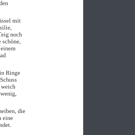
 den
üssel mit
ilie,
Teig noch
e schöne,
t einem
rad
in Ringe
 Schuss
n weich
 wenig,
eiben, die
n eine
ndet.