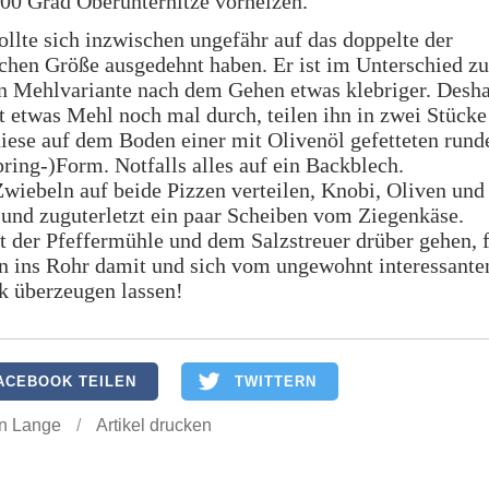
00 Grad Oberunterhitze vorheizen.
ollte sich inzwischen ungefähr auf das doppelte der
chen Größe ausgedehnt haben. Er ist im Unterschied zu
en Mehlvariante nach dem Gehen etwas klebriger. Desha
t etwas Mehl noch mal durch, teilen ihn in zwei Stücke
diese auf dem Boden einer mit Olivenöl gefetteten rund
ing-)Form. Notfalls alles auf ein Backblech.
wiebeln auf beide Pizzen verteilen, Knobi, Oliven und
und zuguterletzt ein paar Scheiben vom Ziegenkäse.
 der Pfeffermühle und dem Salzstreuer drüber gehen, f
n ins Rohr damit und sich vom ungewohnt interessante
 überzeugen lassen!
ACEBOOK TEILEN
TWITTERN
n Lange
/
Artikel drucken