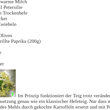
uwarme Milch
l Petersilie
n Trockenhefe
cker
Zwiebeln
Oliven
rillte Paprika (200g)
e
fer
Im Prinzip funktioniert der Teig trotz verände
etzung genau wie ein klassischer Hefeteig. Nur dass 
 des Mehls durch gekochte Kartoffeln ersetzt und mit Pe