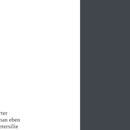
rter
man eben
tersilie