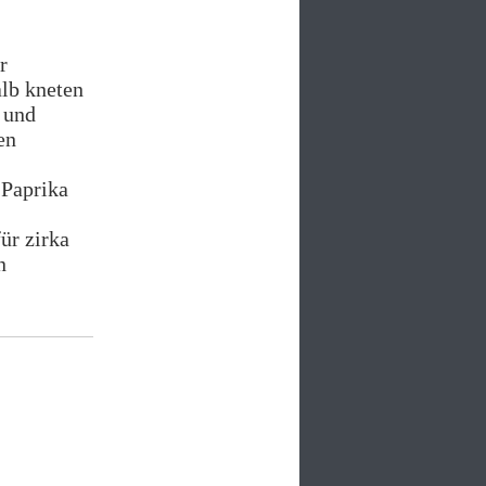
r
lb kneten
 und
en
 Paprika
ür zirka
n