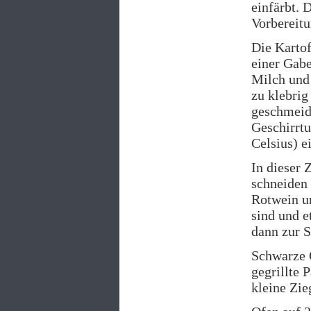
einfärbt. 
Vorbereitu
Die Kartof
einer Gabe
Milch und 
zu klebrig
geschmeidi
Geschirrt
Celsius) e
In dieser 
schneiden 
Rotwein un
sind und e
dann zur S
Schwarze O
gegrillte 
kleine Zie