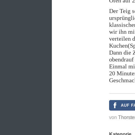
Ofen auf 2
Der Teig s
ursprüngli
klassisch
wir ihn mi
verteilen 
Kuchen(Spr
Dann die Z
obendrauf 
Einmal mit
20 Minute
Geschmack
AUF F
von
Thorste
Kategorie