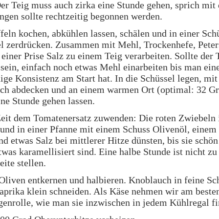
Der Teig muss auch zirka eine Stunde gehen, sprich mit
ngen sollte rechtzeitig begonnen werden.
feln kochen, abkühlen lassen, schälen und in einer Sch
l zerdrücken. Zusammen mit Mehl, Trockenhefe, Peters
einer Prise Salz zu einem Teig verarbeiten. Sollte der 
 sein, einfach noch etwas Mehl einarbeiten bis man ein
ge Konsistenz am Start hat. In die Schüssel legen, mi
uch abdecken und an einem warmen Ort (optimal: 32 G
ine Stunde gehen lassen.
Zeit dem Tomatenersatz zuwenden: Die roten Zwiebeln 
und in einer Pfanne mit einem Schuss Olivenöl, einem
d etwas Salz bei mittlerer Hitze dünsten, bis sie schö
twas karamellisiert sind. Eine halbe Stunde ist nicht zu
eite stellen.
liven entkernen und halbieren. Knoblauch in feine Sch
Paprika klein schneiden. Als Käse nehmen wir am beste
genrolle, wie man sie inzwischen in jedem Kühlregal fi