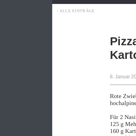
‹ ALLE EINTRÄGE
Pizz
Kart
8. Januar 2
Rote Zwieb
hochalpin
Für 2 Nasi
125 g Meh
160 g Kart