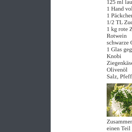
125 ml la
1 Hand vol
1 Päckche
1/2 TL Zu
1 kg rote 
Rotwein
schwarze 
1 Glas geg
Knobi
Ziegenkäs
Olivenöl
Salz, Pfef
Zusammens
einen Teil