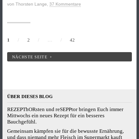
al
von
Thorsten Lange
,
37 Kommentare
forno“
/
/
…
/
1
2
42
NÄCHSTE SEITE
ÜBER DIESES BLOG
REZEPThORsten und reSEPPtor bringen Euch immer
Mittwochs ein neues Rezept für ein besseres
Bauchgefühl.
Gemeinsam kämpfen sie für die bewusste Ernährung,
und dass niemand mehr Fleisch im Supermarkt kauft