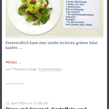
Eeeeeendlich kann man wieder leckeren grünen Salat
kaufen …
„Frühlingssalat
Weiter
mit
von
Thorsten Lange
,
6 Kommentare
saurem
Gemüse“
11. April 2014 um 17:00
Uhr