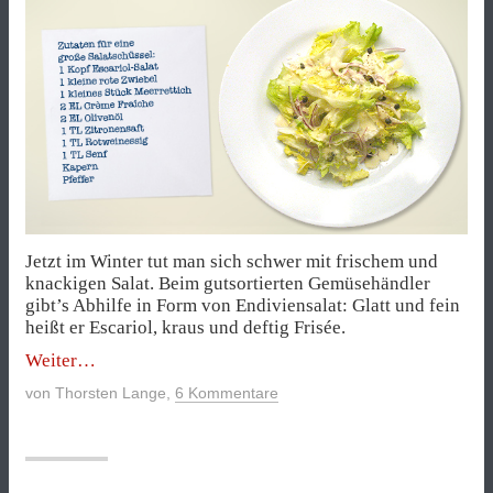
Jetzt im Winter tut man sich schwer mit frischem und
knackigen Salat. Beim gutsortierten Gemüsehändler
gibt’s Abhilfe in Form von Endiviensalat: Glatt und fein
heißt er Escariol, kraus und deftig Frisée.
„Endiviensalat
Weiter
mit
von
Thorsten Lange
,
6 Kommentare
Meerrettich
und
Kapern“