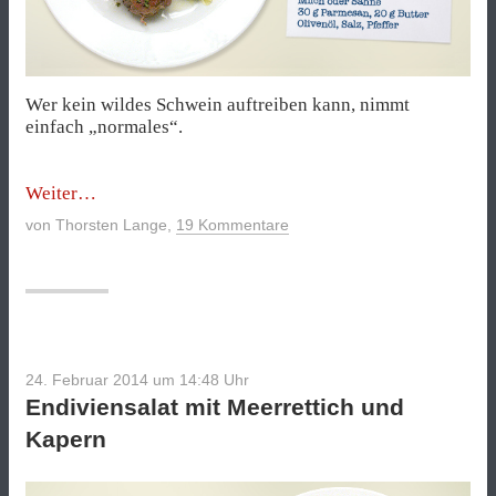
Wer kein wildes Schwein auftreiben kann, nimmt
einfach „normales“.
„Wildschweinmedaillons
Weiter
mit
von
Thorsten Lange
,
19 Kommentare
Kartoffelstampf
und
Wirsing“
24. Februar 2014 um 14:48
Uhr
Endiviensalat mit Meerrettich und
Kapern