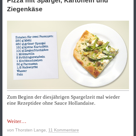
Pizza mit Spargel, Kartoffeln und
Ziegenkäse
Zum Beginn der diesjährigen Spargelzeit mal wieder
eine Rezeptidee ohne Sauce Hollandaise.
„Pizza
Weiter
mit
von
Thorsten Lange
,
11 Kommentare
Spargel,