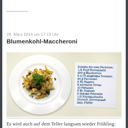
Kartoffeln
und
Ziegenkäse“
28. März 2014 um 17:19
Uhr
Blumenkohl-Maccheroni
Es wird auch auf dem Teller langsam wieder Frühling: