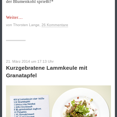
der Blumenkohl sprießt!*
„Blumenkohl-
Weiter
Maccheroni“
von
Thorsten Lange
,
26 Kommentare
21. März 2014 um 17:13
Uhr
Kurzgebratene Lammkeule mit
Granatapfel