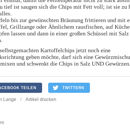
uf einmal, damit die Fetttemperatur nicht zu stark absi
 tief ist saugen sich die Chips mit Fett voll; ist sie zu
alles.
feln bis zur gewünschten Bräunung frittieren und mit 
fel, Grillzange oder Ähnlichem rausfischen, auf Küche
pfen lassen und dann in einer großen Schüssel mit Salz
.
selbstgemachten Kartoffelchips jetzt noch eine
srichtung geben möchte, darf sich eine Gewürzmisch
ixen und schwenkt die Chips in Salz UND Gewürzen
ACEBOOK TEILEN
TWITTERN
n Lange
/
Artikel drucken
es