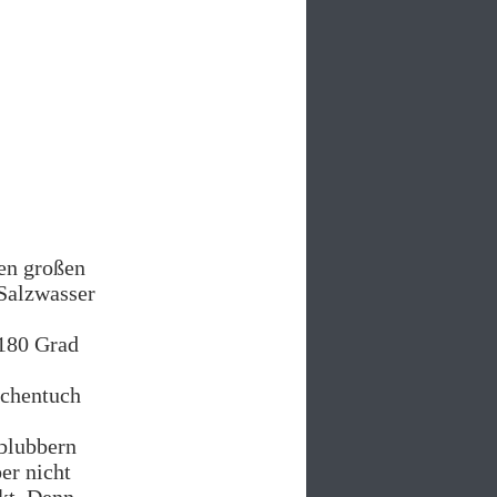
fen großen
Salzwasser
 180 Grad
üchentuch
 blubbern
er nicht