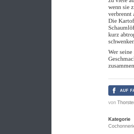
zu viele a
wenn sie zu
verbrennt 
Die Kartof
Schaumlöf
kurz abtro
schwenken
Wer seine 
Geschmack
zusammenm
AUF F
von
Thorste
Kategorie
Cochonneri