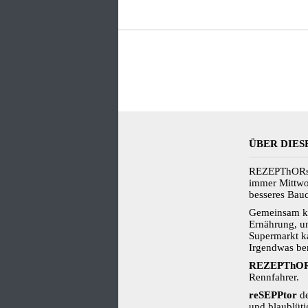
ÜBER DIES
REZEPThORst
immer Mittwoc
besseres Bau
Gemeinsam kä
Ernährung, u
Supermarkt k
Irgendwas ben
REZEPThOR
Rennfahrer.
reSEPPtor
de
und blaublüti