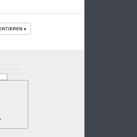
NTIEREN ▸
N