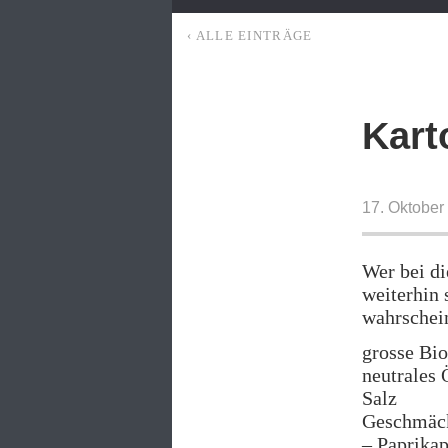
‹ ALLE EINTRÄGE
Kart
17. Oktober
Wer bei di
weiterhin 
wahrschein
grosse Bio
neutrales 
Salz
Geschmäc
– Paprikap