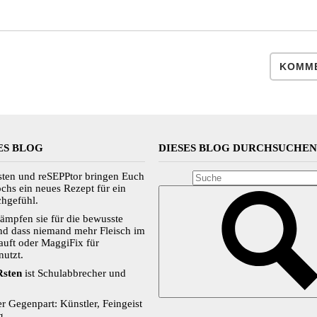
KOMME
ES BLOG
DIESES BLOG DURCHSUCHE
en und reSEPPtor bringen Euch
hs ein neues Rezept für ein
chgefühl.
mpfen sie für die bewusste
nd dass niemand mehr Fleisch im
auft oder MaggiFix für
utzt.
sten
ist Schulabbrecher und
r Gegenpart: Künstler, Feingeist
g.