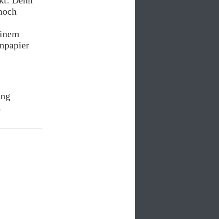
nkt. Denn
 hoch
einem
npapier
ung
.