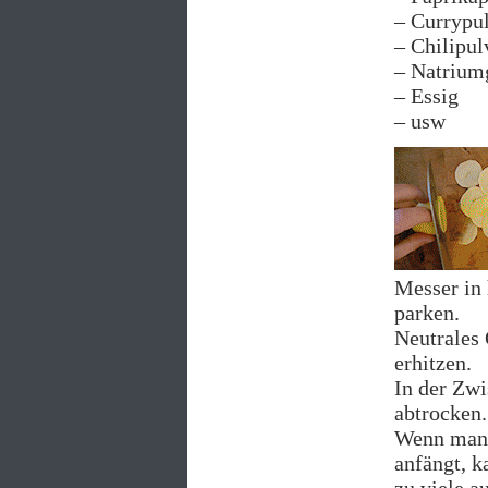
– Currypu
– Chilipul
– Natrium
– Essig
– usw
Messer in
parken.
Neutrales 
erhitzen.
In der Zwi
abtrocken.
Wenn man d
anfängt, k