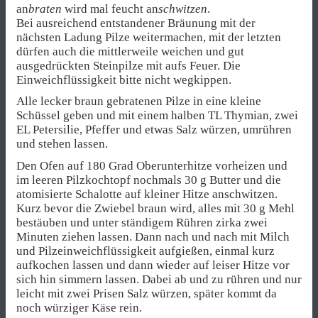
an
braten
wird mal feucht an
schwitzen
.
Bei ausreichend entstandener Bräunung mit der
nächsten Ladung Pilze weitermachen, mit der letzten
dürfen auch die mittlerweile weichen und gut
ausgedrückten Steinpilze mit aufs Feuer. Die
Einweichflüssigkeit bitte nicht wegkippen.
Alle lecker braun gebratenen Pilze in eine kleine
Schüssel geben und mit einem halben TL Thymian, zwei
EL Petersilie, Pfeffer und etwas Salz würzen, umrühren
und stehen lassen.
Den Ofen auf 180 Grad Oberunterhitze vorheizen und
im leeren Pilzkochtopf nochmals 30 g Butter und die
atomisierte Schalotte auf kleiner Hitze anschwitzen.
Kurz bevor die Zwiebel braun wird, alles mit 30 g Mehl
bestäuben und unter ständigem Rühren zirka zwei
Minuten ziehen lassen. Dann nach und nach mit Milch
und Pilzeinweichflüssigkeit aufgießen, einmal kurz
aufkochen lassen und dann wieder auf leiser Hitze vor
sich hin simmern lassen. Dabei ab und zu rühren und nur
leicht mit zwei Prisen Salz würzen, später kommt da
noch würziger Käse rein.