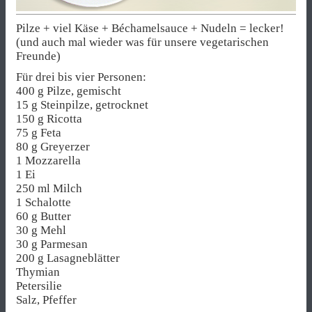
Pilze + viel Käse + Béchamelsauce + Nudeln = lecker!
(und auch mal wieder was für unsere vegetarischen
Freunde)
Für drei bis vier Personen:
400 g Pilze, gemischt
15 g Steinpilze, getrocknet
150 g Ricotta
75 g Feta
80 g Greyerzer
1 Mozzarella
1 Ei
250 ml Milch
1 Schalotte
60 g Butter
30 g Mehl
30 g Parmesan
200 g Lasagneblätter
Thymian
Petersilie
Salz, Pfeffer