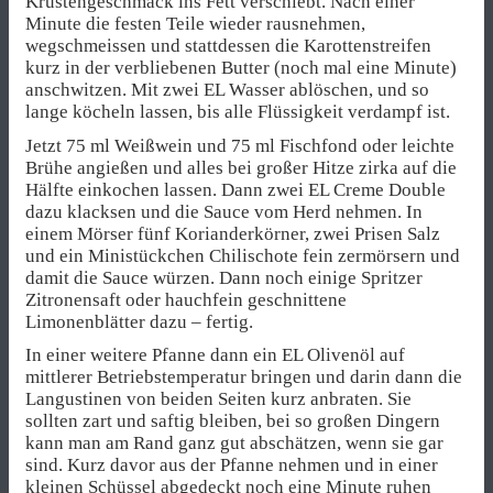
Krustengeschmack ins Fett verschiebt. Nach einer
Minute die festen Teile wieder rausnehmen,
wegschmeissen und stattdessen die Karottenstreifen
kurz in der verbliebenen Butter (noch mal eine Minute)
anschwitzen. Mit zwei EL Wasser ablöschen, und so
lange köcheln lassen, bis alle Flüssigkeit verdampf ist.
Jetzt 75 ml Weißwein und 75 ml Fischfond oder leichte
Brühe angießen und alles bei großer Hitze zirka auf die
Hälfte einkochen lassen. Dann zwei EL Creme Double
dazu klacksen und die Sauce vom Herd nehmen. In
einem Mörser fünf Korianderkörner, zwei Prisen Salz
und ein Ministückchen Chilischote fein zermörsern und
damit die Sauce würzen. Dann noch einige Spritzer
Zitronensaft oder hauchfein geschnittene
Limonenblätter dazu – fertig.
In einer weitere Pfanne dann ein EL Olivenöl auf
mittlerer Betriebstemperatur bringen und darin dann die
Langustinen von beiden Seiten kurz anbraten. Sie
sollten zart und saftig bleiben, bei so großen Dingern
kann man am Rand ganz gut abschätzen, wenn sie gar
sind. Kurz davor aus der Pfanne nehmen und in einer
kleinen Schüssel abgedeckt noch eine Minute ruhen