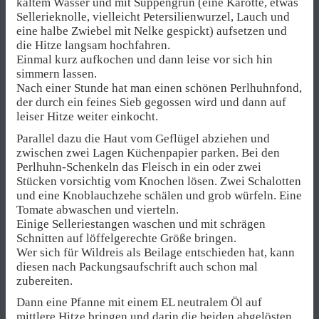
kaltem Wasser und mit Suppengrün (eine Karotte, etwas
Sellerieknolle, vielleicht Petersilienwurzel, Lauch und
eine halbe Zwiebel mit Nelke gespickt) aufsetzen und
die Hitze langsam hochfahren.
Einmal kurz aufkochen und dann leise vor sich hin
simmern lassen.
Nach einer Stunde hat man einen schönen Perlhuhnfond,
der durch ein feines Sieb gegossen wird und dann auf
leiser Hitze weiter einkocht.
Parallel dazu die Haut vom Geflügel abziehen und
zwischen zwei Lagen Küchenpapier parken. Bei den
Perlhuhn-Schenkeln das Fleisch in ein oder zwei
Stücken vorsichtig vom Knochen lösen. Zwei Schalotten
und eine Knoblauchzehe schälen und grob würfeln. Eine
Tomate abwaschen und vierteln.
Einige Selleriestangen waschen und mit schrägen
Schnitten auf löffelgerechte Größe bringen.
Wer sich für Wildreis als Beilage entschieden hat, kann
diesen nach Packungsaufschrift auch schon mal
zubereiten.
Dann eine Pfanne mit einem EL neutralem Öl auf
mittlere Hitze bringen und darin die beiden abgelösten