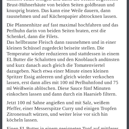
Brust-Hühnerhäute von beiden Seiten goldbraun und
knusprig braten. Das kann eine Weile dauern, dann
rausnehmen und auf Küchenpapier abtrocknen lassen.
Die Pfannenhitze auf fast maximal hochfahren und das
Perlhuhn darin von beiden Seiten braten, erst die
Schenkel, dann die Filets.
Das hellbraune Fleisch dann rausnehmen und in einer
kleinen Schüssel zugedeckt beiseite stellen. Die
Temperatur wieder reduzieren und stattdessen in einem
EL Butter die Schalotten und den Knoblauch andünsten
und kurz danach auch gleich die Tomatenviertel
dazugeben. Nach etwa einer Minute einen kleinen
Spritzer Essig anleeren und gleich wieder verkochen
lassen, erst dann alles mit 100 ml Perlhuhnfond und 75
ml Weißwein ablöschen. Diese Sauce fünf Minuten
einkochen lassen und dann durch ein Haarsieb filtern.
Jetzt 100 ml Sahne angießen und mit Salz, weißem
Pfeffer, einer Messerspitze Curry und einigen Tropfen
Zitronensaft würzen, und weiter leise vor sich hin
köcheln lassen.
Einen EL Butter in einem geeigneten Topf auf mittlerer