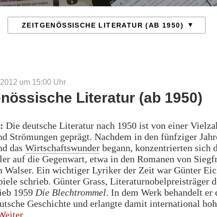
 2012 um 15:00
Uhr
enössische Literatur (ab 1950)
:
Die deutsche Literatur nach 1950 ist von einer Vielza
nd Strömungen geprägt. Nachdem in den fünfziger Jahr
nd das
Wirtschaftswunder
begann, konzentrierten sich 
ller auf die Gegenwart, etwa in den Romanen von Siegf
 Walser. Ein wichtiger Lyriker der Zeit war Günter Eic
iele schrieb. Günter Grass, Literaturnobelpreisträger d
rieb 1959
Die Blechtrommel
. In dem Werk behandelt er 
utsche Geschichte und erlangte damit international ho
„Zeitgenössische
Weiter