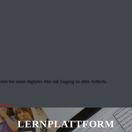
sten Sie unser digitales Abo mit Zugang zu allen Artikeln.
Themen
LERNPLATTFORM