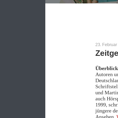
23. Februar
Zeitg
Überblick
Autoren u
Deutschla
Schriftste
und Martin
auch Hörsp
1999, sch
jüngere de
Ansehen.