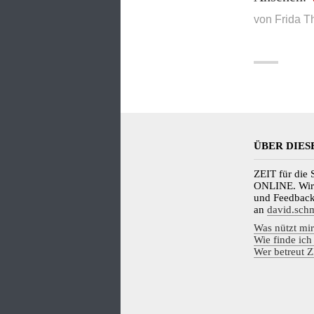
von
Frida T
ÜBER DIES
ZEIT für die 
ONLINE. Wir
und Feedback,
an
david.sch
Was nützt mir
Wie finde ich
Wer betreut Z