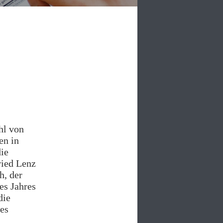
hl von
en in
die
ried Lenz
h, der
es Jahres
die
hes