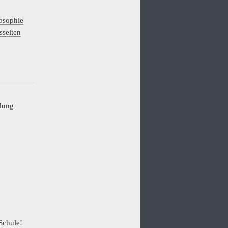
losophie
sseiten
ldung
Schule!