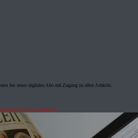
sten Sie unser digitales Abo mit Zugang zu allen Artikeln.
land spricht"
Aktuelle Themen