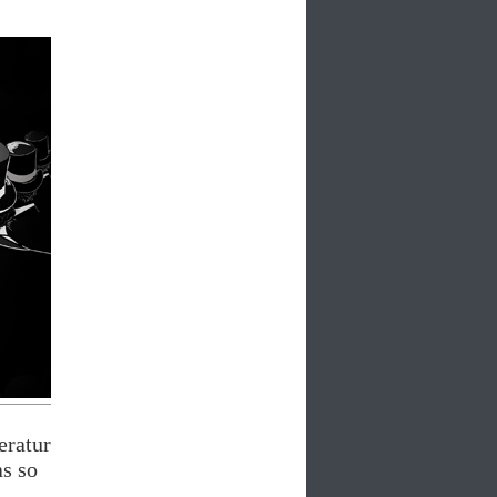
eratur
as so