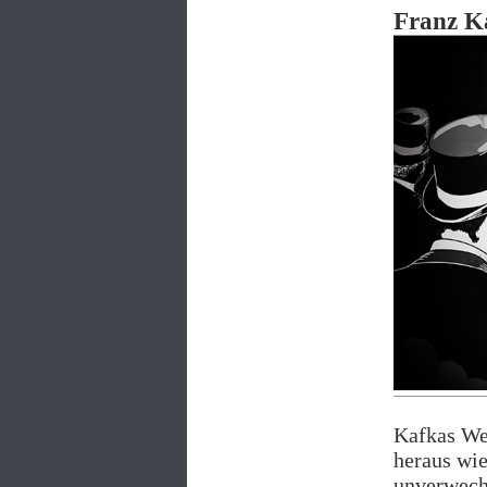
Franz Ka
Kafkas Wer
heraus wie
unverwech