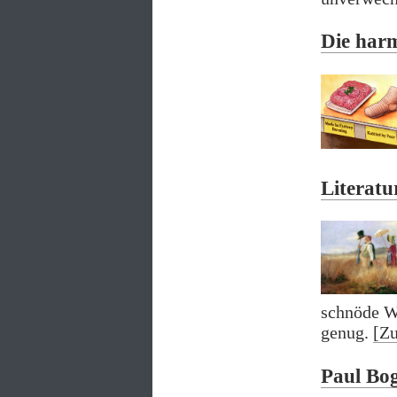
Die har
Literatu
schnöde Wi
genug.
[Z
Paul Bog