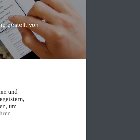
ng gestellt von
nen und
egeistern,
en, um
Ihren