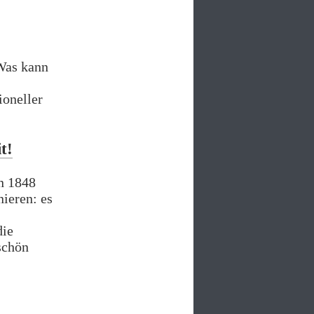
Was kann
ioneller
t!
n 1848
ieren: es
die
schön