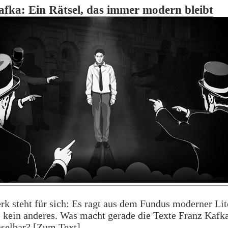
fka: Ein Rätsel, das immer modern bleibt
k steht für sich: Es ragt aus dem Fundus moderner Lit
 kein anderes. Was macht gerade die Texte Franz Kafk
selbar? [
Zum Text
]