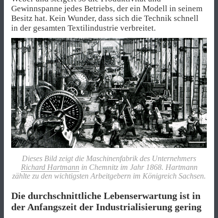
Gewinnspanne jedes Betriebs, der ein Modell in seinem
Besitz hat. Kein Wunder, dass sich die Technik schnell
in der gesamten Textilindustrie verbreitet.
Dieses Bild zeigt die Maschinenfabrik des Unternehmers
Richard Hartmann
in Chemnitz im Jahr 1868. Hartmann
zählte zu den wichtigsten Arbeitgebern im Königreich Sachsen.
Die durchschnittliche Lebenserwartung ist in
der Anfangszeit der Industrialisierung gering