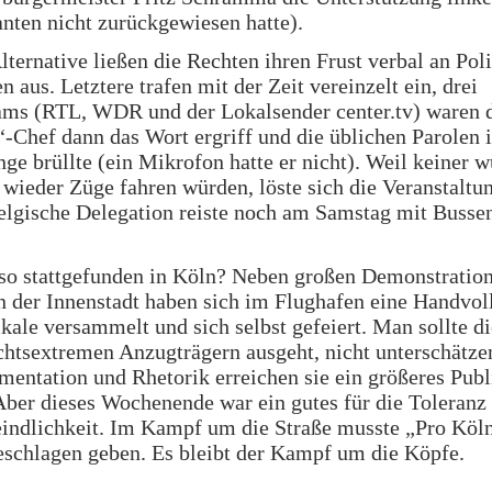
nten nicht zurückgewiesen hatte).
ternative ließen die Rechten ihren Frust verbal an Pol
n aus. Letztere trafen mit der Zeit vereinzelt ein, drei
ms (RTL, WDR und der Lokalsender center.tv) waren da
-Chef dann das Wort ergriff und die üblichen Parolen i
ge brüllte (ein Mikrofon hatte er nicht). Weil keiner w
wieder Züge fahren würden, löste sich die Veranstaltu
elgische Delegation reiste noch am Samstag mit Busse
so stattgefunden in Köln? Neben großen Demonstration
n der Innenstadt haben sich im Flughafen eine Handvol
kale versammelt und sich selbst gefeiert. Man sollte di
chtsextremen Anzugträgern ausgeht, nicht unterschätze
mentation und Rhetorik erreichen sie ein größeres Pub
ber dieses Wochenende war ein gutes für die Toleranz
indlichkeit. Im Kampf um die Straße musste „Pro Köln
eschlagen geben. Es bleibt der Kampf um die Köpfe.