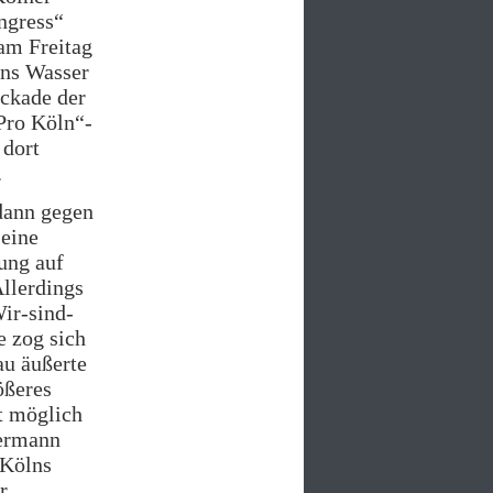
ngress“
 am Freitag
ins Wasser
ockade der
Pro Köln“-
 dort
.
 dann gegen
 eine
ung auf
llerdings
ir-sind-
e zog sich
au äußerte
ößeres
t möglich
ermann
 Kölns
r