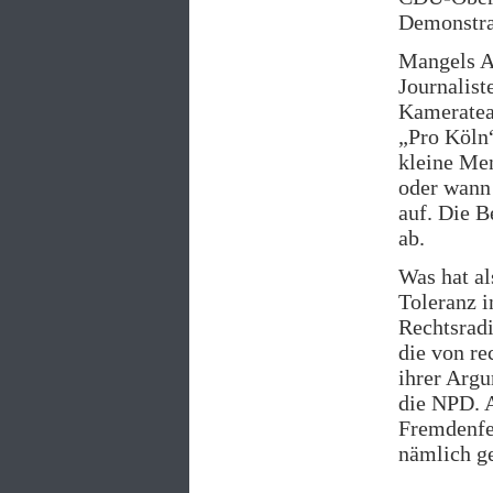
Demonstra
Mangels Al
Journaliste
Kameratea
„Pro Köln“
kleine Men
oder wann 
auf. Die B
ab.
Was hat al
Toleranz i
Rechtsradi
die von re
ihrer Argu
die NPD. A
Fremdenfe
nämlich g