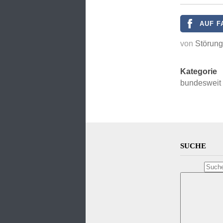
AUF F
von
Störun
Kategorie
bundesweit
SUCHE