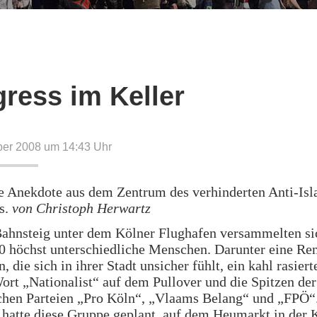
ress im Keller
ber 2008 um 14:43
Uhr
ne Anekdote aus dem Zentrum des verhinderten Anti-Is
s.
von Christoph Herwartz
ahnsteig unter dem Kölner Flughafen versammelten si
0 höchst unterschiedliche Menschen. Darunter eine Ren
, die sich in ihrer Stadt unsicher fühlt, ein kahl rasier
rt „Nationalist“ auf dem Pullover und die Spitzen der
schen Parteien „Pro Köln“, „Vlaams Belang“ und „FPÖ“
 hatte diese Gruppe geplant, auf dem Heumarkt in der 