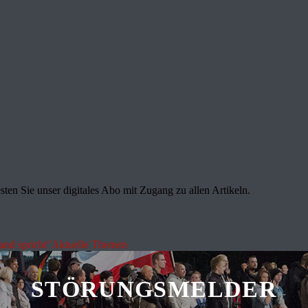
sten Sie unser digitales Abo mit Zugang zu allen Artikeln.
land spricht"
Aktuelle Themen
STÖRUNGSMELDER