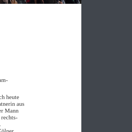
lam-
ch heute
tnerin aus
ter Mann
 rechts-
.
Kölner