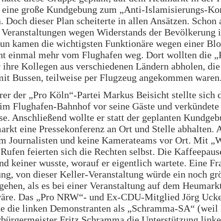
t eine große Kundgebung zum „Anti-Islamisierungs-Ko
. Doch dieser Plan scheiterte in allen Ansätzen. Schon
e Veranstaltungen wegen Widerstands der Bevölkerung 
nun kamen die wichtigsten Funktionäre wegen einer Bl
ht einmal mehr vom Flughafen weg. Dort wollten die „
 ihre Kollegen aus verschiedenen Ländern abholen, die
 mit Bussen, teilweise per Flugzeug angekommen waren
er der „Pro Köln“-Partei Markus Beisicht stellte sich
 im Flughafen-Bahnhof vor seine Gäste und verkündete
e. Anschließend wollte er statt der geplanten Kundgeb
kt eine Pressekonferenz an Ort und Stelle abhalten. A
m Journalisten und keine Kamerateams vor Ort. Mit „W
Rufen feierten sich die Rechten selbst. Die Kaffeepaus
und keiner wusste, worauf er eigentlich wartete. Eine Fr
ng, von dieser Keller-Veranstaltung würde ein noch gr
gehen, als es bei einer Veranstaltung auf dem Heumark
äre. Das „Pro NRW“- und Ex-CDU-Mitglied Jörg Uck
te die linken Demonstranten als „Schramma-SA“ (weil
ürgermeister Fritz Schramma die Unterstützung linke