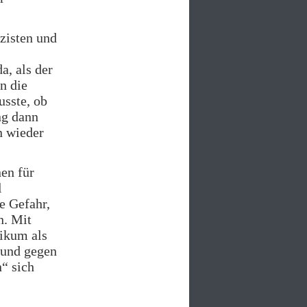
izisten und
, als der
n die
usste, ob
ng dann
n wieder
en für
l
e Gefahr,
n. Mit
likum als
 und gegen
“ sich