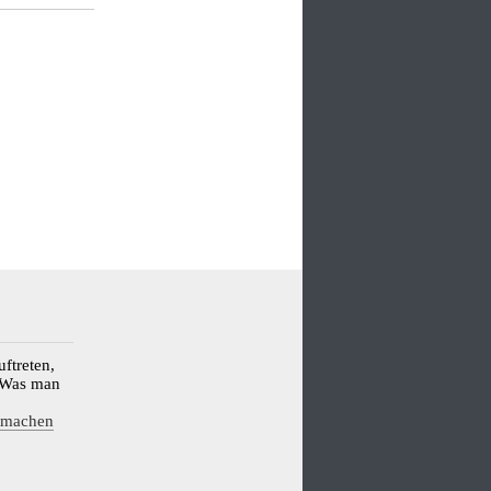
ftreten,
: Was man
tmachen