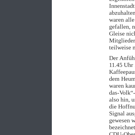
Innenstad
abzuhalten
waren all
gefallen, 
Gleise nic
Mitglieder
teilweise
Der Anführ
11.45 Uhr
Kaffeepaus
dem Heumar
waren kau
das-Volk“-
also hin, 
die Hoffnu
Signal aus
gewesen w
bezeichne
CDU-Oberb