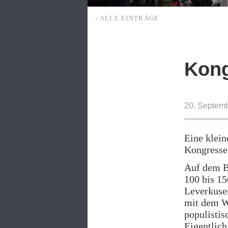
‹ ALLE EINTRÄGE
Kong
20. Septem
Eine klei
Kongresse
Auf dem B
100 bis 15
Leverkusen
mit dem Wo
populisti
Eigentlich