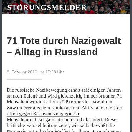
STÖRUNGSMELDER
71 Tote durch Nazigewalt
– Alltag in Russland
8. Februar 2010 um 17:28
Uhr
Die russische Nazibewegung erhält seit einigen Jahren
starken Zulauf und wird gleichzeitig immer brutaler. 71
Menschen wurden allein 2009 ermordet. Vor allem
Zuwanderer aus dem Kaukasus und Aktivisten, die sich
offen gegen Rassismus engagieren
.
Menschenrechtsorganisationen sind alarmiert. Dieser
britische Fernsehbeitrag zeigt, wie selbstbewußt die
Neonazis mit scharfen Waffen für ihren „Kampf gegen