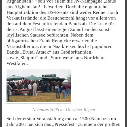
Afghanistan? “ soll vor allem die JN-Kampagne „Raus
aus Afghanistan!“ bewerben. Doch die eigentliche
Hauptattraktion des DS-Events sind weder Redner noch
Verkaufsstände: die Besucherzahl hängt vor allem von
den auf dem Fest auftretenden Bands ab. Die Liste für
den 7. August lässt einen regen Zulauf an den sonst
idyllischen Stausee befürchten. Neben dem
obligatorischen Frank Rennicke erwarten die
Veranstalter u.a. die in Nazikreisen höchst populären
Bands „Brutal Attack“ aus Großbritannien,
sowie„Sleipnir“ und „Sturmwehr“ aus Nordrhein-
Westfalen.
Neonazis 2006 im Dresdner Regen
Seit der ersten Veranstaltung mit ca. 1500 Neonazis im
Jahr 2001 hat sich das „Pressefest“ zu einem der größten