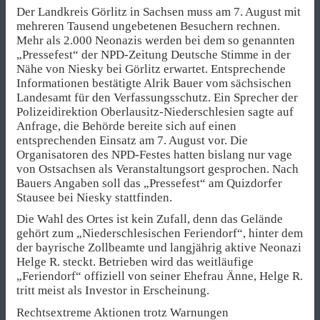
Der Landkreis Görlitz in Sachsen muss am 7. August mit
mehreren Tausend ungebetenen Besuchern rechnen.
Mehr als 2.000 Neonazis werden bei dem so genannten
„Pressefest“ der NPD-Zeitung Deutsche Stimme in der
Nähe von Niesky bei Görlitz erwartet. Entsprechende
Informationen bestätigte Alrik Bauer vom sächsischen
Landesamt für den Verfassungsschutz. Ein Sprecher der
Polizeidirektion Oberlausitz-Niederschlesien sagte auf
Anfrage, die Behörde bereite sich auf einen
entsprechenden Einsatz am 7. August vor. Die
Organisatoren des NPD-Festes hatten bislang nur vage
von Ostsachsen als Veranstaltungsort gesprochen. Nach
Bauers Angaben soll das „Pressefest“ am Quizdorfer
Stausee bei Niesky stattfinden.
Die Wahl des Ortes ist kein Zufall, denn das Gelände
gehört zum „Niederschlesischen Feriendorf“, hinter dem
der bayrische Zollbeamte und langjährig aktive Neonazi
Helge R. steckt. Betrieben wird das weitläufige
„Feriendorf“ offiziell von seiner Ehefrau Änne, Helge R.
tritt meist als Investor in Erscheinung.
Rechtsextreme Aktionen trotz Warnungen