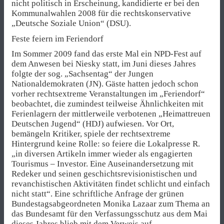
nicht politisch in Erscheinung, kandidierte er bei den
Kommunalwahlen 2008 für die rechtskonservative
„Deutsche Soziale Union“ (DSU).
Feste feiern im Feriendorf
Im Sommer 2009 fand das erste Mal ein NPD-Fest auf
dem Anwesen bei Niesky statt, im Juni dieses Jahres
folgte der sog. „Sachsentag“ der Jungen
Nationaldemokraten (JN). Gäste hatten jedoch schon
vorher rechtsextreme Veranstaltungen im „Feriendorf“
beobachtet, die zumindest teilweise Ähnlichkeiten mit
Ferienlagern der mittlerweile verbotenen „Heimattreuen
Deutschen Jugend“ (HDJ) aufwiesen. Vor Ort,
bemängeln Kritiker, spiele der rechtsextreme
Hintergrund keine Rolle: so feiere die Lokalpresse R.
„in diversen Artikeln immer wieder als engagierten
Tourismus – Investor. Eine Auseinandersetzung mit
Redeker und seinen geschichtsrevisionistischen und
revanchistischen Aktivitäten findet schlicht und einfach
nicht statt“. Eine schriftliche Anfrage der grünen
Bundestagsabgeordneten Monika Lazaar zum Thema an
das Bundesamt für den Verfassungsschutz aus dem Mai
dieses Jahres blieb mit dem Verweis auf